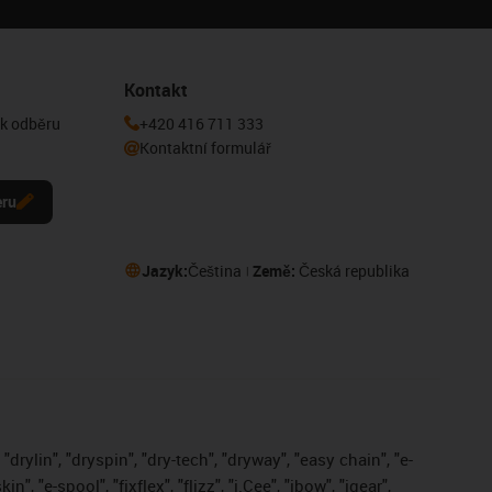
Kontakt
 k odběru
+420 416 711 333
Kontaktní formulář
eru
Jazyk:
Čeština
Země:
Česká republika
drylin", "dryspin", "dry-tech", "dryway", "easy chain", "e-
, "e-spool", "fixflex", "flizz", "i.Cee", "ibow", "igear",