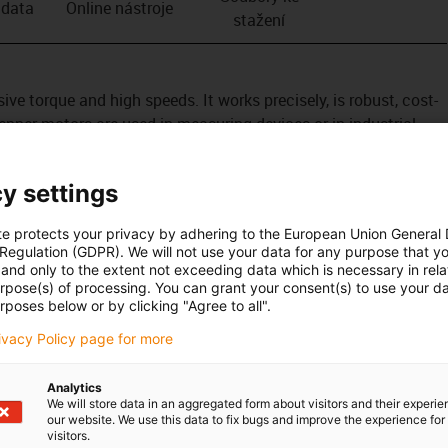
 data
Online nástroje
stažení
e torque and high speeds. It works precisely, is robust, cost-
tepper motors are used in measuring devices or in industrial
on has a JST connector. This protrudes 300mm from the rear
dvantage of this connector is that it is more cost-effective
y settings
encoder also has a JST connector. But this has no cable. The
tem is connected directly to the encoder.
te protects your privacy by adhering to the European Union General
 Regulation (GDPR). We will not use your data for any purpose that y
and only to the extent not exceeding data which is necessary in relat
urpose(s) of processing. You can grant your consent(s) to use your da
rposes below or by clicking "Agree to all".
rivacy Policy page for more
Analytics
We will store data in an aggregated form about visitors and their experi
our website. We use this data to fix bugs and improve the experience for 
visitors.