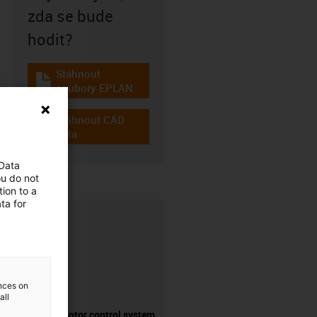
zda se bude
hodit?
Stáhnout
igus-icon-download-plan
soubory EPLAN
Stáhnout CAD
igus-icon-cad-dateien
data
 Data
ou do not
ion to a
ta for
ences on
all
Suitable motor control system