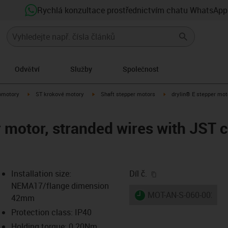
Rychlá konzultace prostřednictvím chatu WhatsApp
Odvětví
Služby
Společnost
-arrow-right
igus-icon-arrow-right
igus-icon-arrow-right
igus-icon-arrow-right
omotory
ST krokové motory
Shaft stepper motors
drylin® E stepper moto
 motor, stranded wires with JST 
igus-icon-copy-clip
Installation size:
Díl č.
NEMA17/flange dimension
igus-icon-lieferzeit
MOT-AN-S-060-002-04
42mm
Protection class: IP40
Holding torque: 0.20Nm