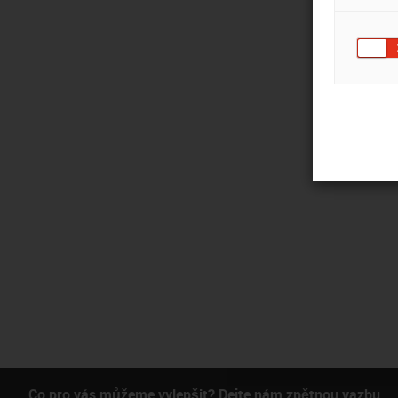
Co pro vás můžeme vylepšit? Dejte nám zpětnou vazbu.