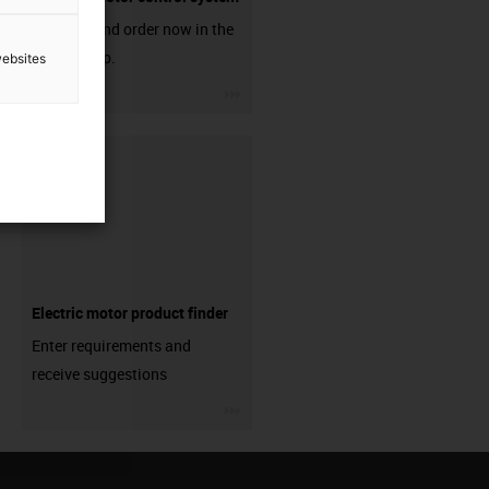
Discover and order now in the
online shop.
websites
igus-icon-3arrow
Electric motor product finder
Enter requirements and
receive suggestions
igus-icon-3arrow