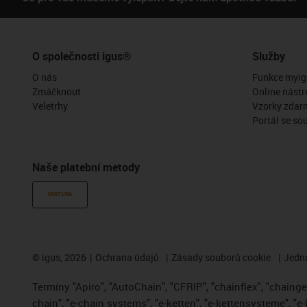
O společnosti igus®
Služby
O nás
Funkce myig
Zmáčknout
Online nástr
Veletrhy
Vzorky zdar
Portál se so
Naše platební metody
FAKTURA
©
igus, 2026
Ochrana údajů
Zásady souborů cookie
Jedna
Termíny "Apiro", "AutoChain", "CFRIP", "chainflex", "chainge",
chain", "e-chain systems", "e-ketten", "e-kettensysteme", "e-