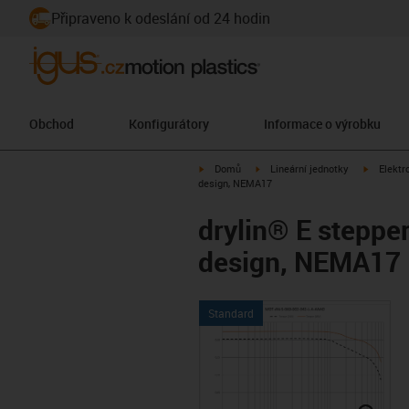
Připraveno k odeslání od 24 hodin
Obchod
Konfigurátory
Informace o výrobku
igus-icon-arrow-right
igus-icon-arrow-right
igus-icon
Domů
Lineární jednotky
Elektr
design, NEMA17
drylin® E stepper
design, NEMA17
Standard