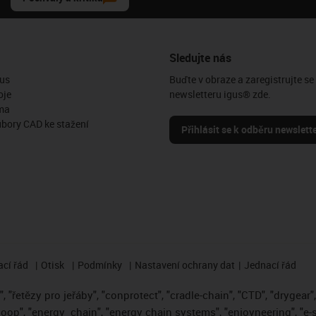
Sledujte nás
us
Buďte v obraze a zaregistrujte se
oje
newsletteru igus® zde.
ma
ubory CAD ke stažení
Přihlásit se k odběru newslett
cí řád
Otisk
Podmínky
Nastavení ochrany dat
Jednací řád
 "řetězy pro jeřáby", "conprotect", "cradle-chain", "CTD", "drygear", "
loop", "energy
chain", "energy chain systems", "enjoyneering", "e-skin"