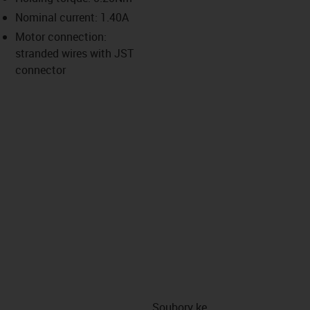
-icon-lupe
-icon-lupe
-icon-lupe
-icon-lupe
Nominal current: 1.40A
Motor connection:
stranded wires with JST
us-icon-arrow-right
connector
Soubory ke