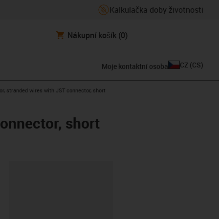
Kalkulačka doby životnosti
Nákupní košík
(0)
CZ
(
CS
)
Moje kontaktní osoba
r, stranded wires with JST connector, short
connector, short
board
2-L-A-AAAO