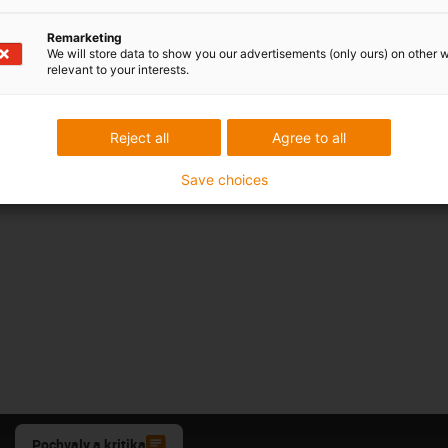
Remarketing
We will store data to show you our advertisements (only ours) on other 
relevant to your interests.
Reject all
Agree to all
Save choices
Pochvaly a kritika