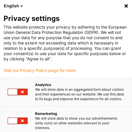
English
(0)
Privacy settings
igus-icon-arrow-right
igus-icon-arrow-right
igus-icon-arrow-right
igus-
Domů
Kabely pro energetické řetězy
Konfekcionované kabely
This website protects your privacy by adhering to the European
igus-icon-arrow-right
igus-icon-arrow
Kabely pohonu podle standardů výrobců
suitable for Siemens
Union General Data Protection Regulation (GDPR). We will not
readycable® servokabel vhodný pro Siemens 6FX8002-5CN56, základní kabel TPE
use your data for any purpose that you do not consent to and
7,5xd
only to the extent not exceeding data which is necessary in
relation to a specific purpose(s) of processing. You can grant
readycable® servokabel
your consent(s) to use your data for specific purposes below or
by clicking "Agree to all".
vhodný pro Siemens 6FX8002-
Visit our Privacy Policy page for more
5CN56, základní kabel TPE
7,5xd
Analytics
We will store data in an aggregated form about visitors
and their experiences on our website. We use this data
to fix bugs and improve the experience for all visitors.
Remarketing
We will store data to show you our advertisements
(only ours) on other websites relevant to your
interests.