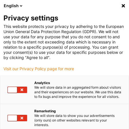
English
(0)
Privacy settings
igus-icon-arrow-right
igus-icon-arrow-right
igus-icon-arrow-right
igus-
Domů
Kabely pro energetické řetězy
Konfekcionované kabely
This website protects your privacy by adhering to the European
igus-icon-arrow-right
igus-icon-arrow
Kabely pohonu podle standardů výrobců
suitable for Siemens
Union General Data Protection Regulation (GDPR). We will not
readycable® napájecí kabel vhodný pro Siemens 6FX_002-5CN31, základní kabel,
use your data for any purpose that you do not consent to and
TPE 7,5xd
only to the extent not exceeding data which is necessary in
relation to a specific purpose(s) of processing. You can grant
readycable® napájecí kabel
your consent(s) to use your data for specific purposes below or
by clicking "Agree to all".
vhodný pro Siemens 6FX_002-
Visit our Privacy Policy page for more
5CN31, základní kabel, TPE
7,5xd
Analytics
We will store data in an aggregated form about visitors
and their experiences on our website. We use this data
to fix bugs and improve the experience for all visitors.
Remarketing
We will store data to show you our advertisements
(only ours) on other websites relevant to your
interests.