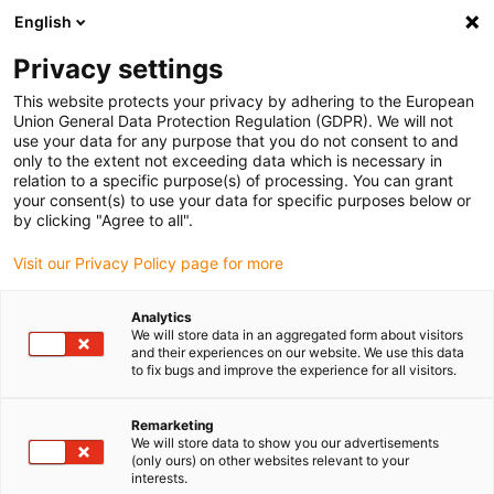
English
(0)
Privacy settings
igus-icon-arrow-right
igus-icon-arrow-right
igus-icon-arrow-right
igus-
Domů
Kabely pro energetické řetězy
Konfekcionované kabely
This website protects your privacy by adhering to the European
igus-icon-arrow-right
igus-icon-arrow
Kabely pohonu podle standardů výrobců
suitable for Siemens
Union General Data Protection Regulation (GDPR). We will not
readycable® silový kabel vhodné pro Siemens 6FX_002-5CQ41, základní kabel, TPE
use your data for any purpose that you do not consent to and
7,5xd
only to the extent not exceeding data which is necessary in
relation to a specific purpose(s) of processing. You can grant
readycable® silový kabel
your consent(s) to use your data for specific purposes below or
by clicking "Agree to all".
vhodné pro Siemens 6FX_002-
Visit our Privacy Policy page for more
5CQ41, základní kabel, TPE
7,5xd
Analytics
We will store data in an aggregated form about visitors
and their experiences on our website. We use this data
to fix bugs and improve the experience for all visitors.
Remarketing
We will store data to show you our advertisements
(only ours) on other websites relevant to your
interests.