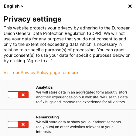
English
(0)
Privacy settings
igus-icon-arrow-right
igus-icon-arrow-right
igus-icon-arrow-right
igus-
Domů
Kabely pro energetické řetězy
Konfekcionované kabely
This website protects your privacy by adhering to the European
igus-icon-arrow-right
igus-icon-arrow
Kabely pohonu podle standardů výrobců
suitable for Siemens
Union General Data Protection Regulation (GDPR). We will not
readycable® silový kabel vhodný pro Siemens 6FX_002-5CS64, základní kabel TPE
use your data for any purpose that you do not consent to and
7.5xd
only to the extent not exceeding data which is necessary in
relation to a specific purpose(s) of processing. You can grant
readycable® silový kabel
your consent(s) to use your data for specific purposes below or
by clicking "Agree to all".
vhodný pro Siemens 6FX_002-
Visit our Privacy Policy page for more
5CS64, základní kabel TPE
7.5xd
Analytics
We will store data in an aggregated form about visitors
and their experiences on our website. We use this data
to fix bugs and improve the experience for all visitors.
Remarketing
We will store data to show you our advertisements
(only ours) on other websites relevant to your
interests.