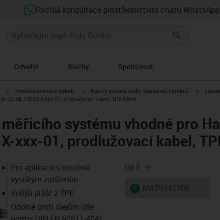
Rychlá konzultace prostřednictvím chatu WhatsApp
Odvětví
Služby
Společnost
igus-icon-arrow-right
igus-icon-arrow-right
igus-ico
Konfekcionované kabely
Kabely pohonu podle standardů výrobců
suitab
AFC2-BE-15DS3-X-xxx-01, prodlužovací kabel, TPE 6,8×d
 měřicího systému vhodné pro Ha
-xxx-01, prodlužovací kabel, TP
igus-icon-copy-clip
Pro aplikace s extrémě
Díl č.
vysokým zatížením
igus-icon-lieferzeit
MAT9942705
Vnější plášť z TPE
Odolné proti olejům (dle
normy DIN EN 60811-404),