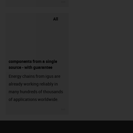
igus-icon-3arrow
All
components from a single
source - with guarantee
Energy chains from igus are
already working reliably in
many hundreds of thousands
of applications worldwide.
igus-icon-3arrow