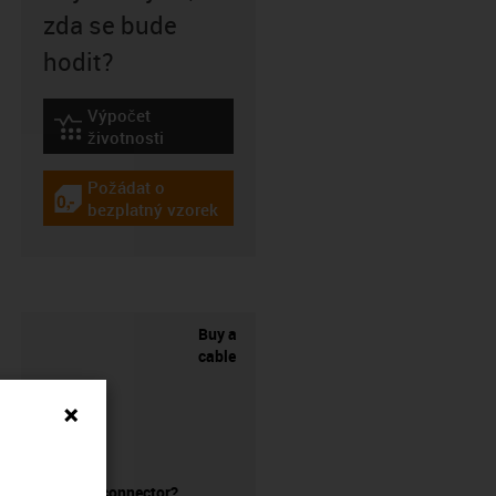
zda se bude
hodit?
Výpočet
igus-icon-lebensdauerrechner
životnosti
Požádat o
igus-icon-gratismuster
bezplatný vzorek
Buy a
cable
without a connector?