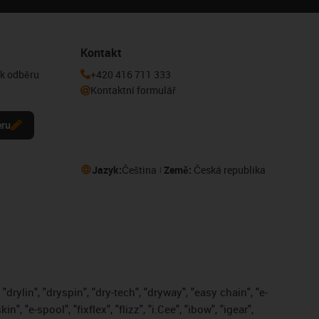
Kontakt
 k odběru
+420 416 711 333
Kontaktní formulář
eru
Jazyk:
Čeština
Země:
Česká republika
drylin", "dryspin", "dry-tech", "dryway", "easy chain", "e-
, "e-spool", "fixflex", "flizz", "i.Cee", "ibow", "igear",