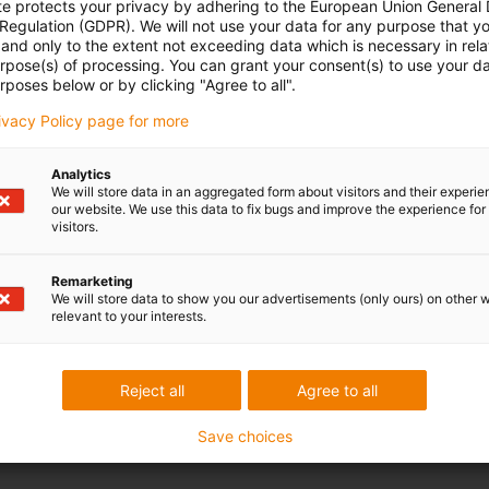
te protects your privacy by adhering to the European Union General
 Regulation (GDPR). We will not use your data for any purpose that y
and only to the extent not exceeding data which is necessary in relat
urpose(s) of processing. You can grant your consent(s) to use your da
rposes below or by clicking "Agree to all".
rivacy Policy page for more
Analytics
We will store data in an aggregated form about visitors and their experi
our website. We use this data to fix bugs and improve the experience for 
visitors.
Remarketing
We will store data to show you our advertisements (only ours) on other 
relevant to your interests.
Reject all
Agree to all
Save choices