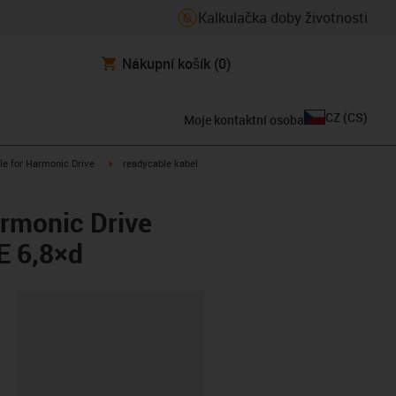
Kalkulačka doby životnosti
Nákupní košík
(0)
CZ
(
CS
)
Moje kontaktní osoba
n-arrow-right
igus-icon-arrow-right
le for Harmonic Drive
readycable kabel
rmonic Drive
E 6,8×d
board