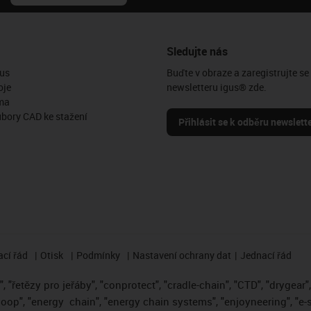
Sledujte nás
us
Buďte v obraze a zaregistrujte se
oje
newsletteru igus® zde.
ma
ubory CAD ke stažení
Přihlásit se k odběru newslett
cí řád
Otisk
Podmínky
Nastavení ochrany dat
Jednací řád
 "řetězy pro jeřáby", "conprotect", "cradle-chain", "CTD", "drygear", "
loop", "energy
chain", "energy chain systems", "enjoyneering", "e-skin"