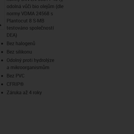
odolná vůči bio olejům (dle
normy VDMA 24568 s
Plantocut 8 S-MB
igus-icon-lupe
testováno společností
DEA)
Bez halogenů
Bez silikonu
Odolný proti hydrolýze
a mikroorganismům
Bez PVC
CFRIP®
Záruka až 4 roky