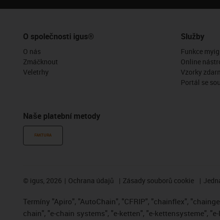
O společnosti igus®
Služby
O nás
Funkce myig
Zmáčknout
Online nástr
Veletrhy
Vzorky zdar
Portál se so
Naše platební metody
FAKTURA
©
igus, 2026
Ochrana údajů
Zásady souborů cookie
Jedna
Termíny "Apiro", "AutoChain", "CFRIP", "chainflex", "chainge",
chain", "e-chain systems", "e-ketten", "e-kettensysteme", "e-