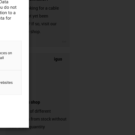
 Data
ou do not
Are you looking for a cable
ion to a
that has not yet been
ta for
harnessed? If so, visit our
chainflex® shop.
igus-icon-3arrow
ences on
all
igus
websites
connectors shop
big variaty of different
connectors from stock without
min. order quantity