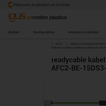
Připraveno k odeslání od 24 hodin
Obchod
Konfigurátory
Informace o výrobku
igus-icon-arrow-right
igus-icon-arrow-right
Domů
Kabely pro energetické řetězy
měřicího systému vhodné pro Harmonic Drive 
readycable kabel
AFC2-BE-15DS3-X