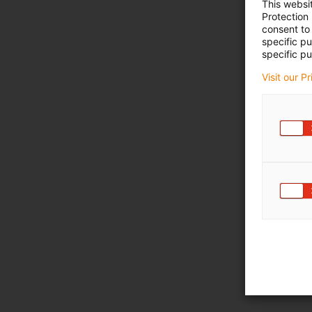
This websi
Protection
consent to 
specific p
specific pu
Visit our P