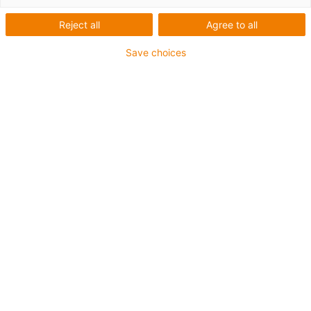
Reject all
Agree to all
igus-icon-lup
Save choices
Pro aplikace s extrémě vysokým zatížením
Vnější plášť z TPE
Odolné proti olejům (dle normy DIN EN 60811-404),
odolná vůči bio olejům (dle normy VDMA 24568 s
Plantocut 8 S-MB testováno společností DEA)
Bez halogenů
Bez silikonu
Odolný proti hydrolýze a mikroorganismům
Bez PVC
CFRIP®
Záruka až 4 roky
igus-icon-copy-clipboard
Díl č.