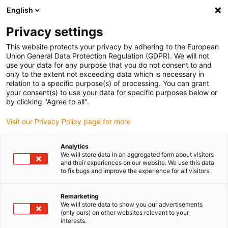
English
(0)
Privacy settings
igus-icon-arrow-right
igus-icon-arrow-right
igus-icon-arrow-right
igus-
Domů
Kabely pro energetické řetězy
Konfekcionované kabely
This website protects your privacy by adhering to the European
igus-icon-arrow-right
igus-icon-arrow
Kabely pohonu podle standardů výrobců
suitable for Siemens
Union General Data Protection Regulation (GDPR). We will not
readycable® kabel měřicího systému vhodný pro Siemens, 6FX_002-2DC46, TPE
use your data for any purpose that you do not consent to and
6.8xd
only to the extent not exceeding data which is necessary in
relation to a specific purpose(s) of processing. You can grant
readycable® kabel měřicího
your consent(s) to use your data for specific purposes below or
by clicking "Agree to all".
systému vhodný pro Siemens,
Visit our Privacy Policy page for more
6FX_002-2DC46, TPE 6.8xd
Analytics
We will store data in an aggregated form about visitors
and their experiences on our website. We use this data
to fix bugs and improve the experience for all visitors.
Remarketing
We will store data to show you our advertisements
(only ours) on other websites relevant to your
interests.