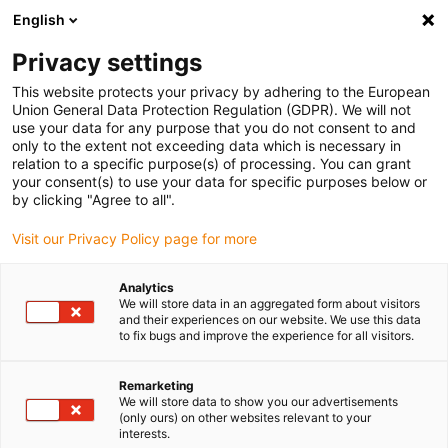
English
(0)
Privacy settings
igus-icon-arrow-right
igus-icon-arrow-right
igus-icon-arrow-right
igus-
Domů
Kabely pro energetické řetězy
Konfekcionované kabely
This website protects your privacy by adhering to the European
igus-icon-arrow-right
igus-icon-arrow-rig
Kabely pohonu podle standardů výrobců
suitable for Delta
readycable®
Union General Data Protection Regulation (GDPR). We will not
servokabel, vhodný pro Delta, A2P-1-.75-xx, základní kabel PUR 10xd
use your data for any purpose that you do not consent to and
only to the extent not exceeding data which is necessary in
readycable® servokabel,
relation to a specific purpose(s) of processing. You can grant
your consent(s) to use your data for specific purposes below or
vhodný pro Delta, A2P-1-.75-
by clicking "Agree to all".
xx, základní kabel PUR 10xd
Visit our Privacy Policy page for more
Analytics
We will store data in an aggregated form about visitors
and their experiences on our website. We use this data
to fix bugs and improve the experience for all visitors.
Remarketing
We will store data to show you our advertisements
(only ours) on other websites relevant to your
interests.