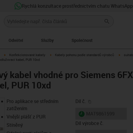
Rychlá konzultace prostřednictvím chatu WhatsApp
Odvětví
Služby
Společnost
igus-icon-arrow-right
igus-icon-arrow-right
igus-ico
Konfekcionované kabely
Kabely pohonu podle standardů výrobců
suitab
dlužovací kabel, PUR 10xd
ový kabel vhodné pro Siemens 6F
el, PUR 10xd
igus-icon-copy-clip
Pro aplikace se středním
Díl č.
zatížením
igus-icon-lieferzeit
MAT9861599
Vnější plášť z PUR
Díl výrobce č.
Stíněný