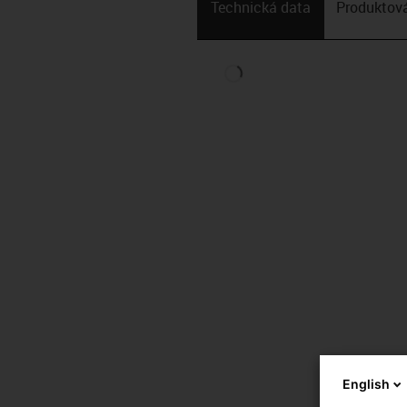
Technická data
Produktová
English