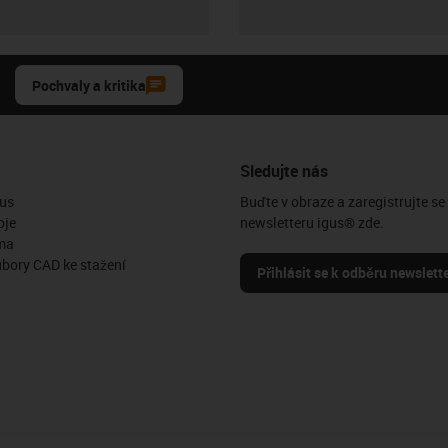
Pochvaly a kritika
Sledujte nás
us
Buďte v obraze a zaregistrujte se
oje
newsletteru igus® zde.
ma
ubory CAD ke stažení
Přihlásit se k odběru newslett