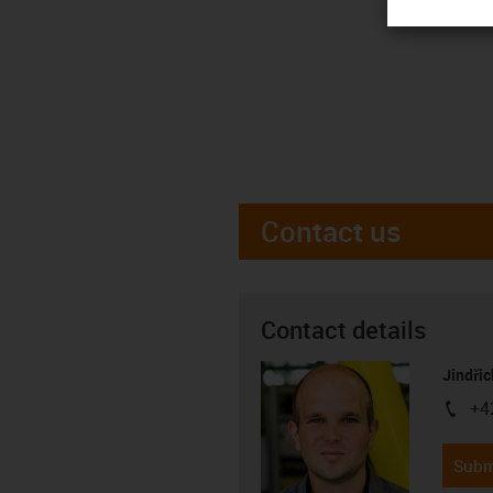
Contact us
Contact details
Jindřic
+4
igus-i
Subm