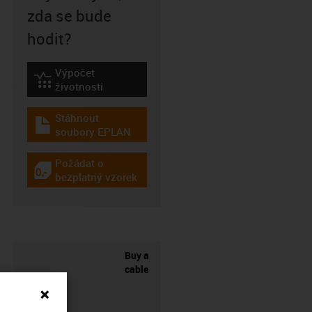
zda se bude
hodit?
Výpočet
igus-icon-lebensdauerrechner
životnosti
Stáhnout
igus-icon-download-plan
soubory EPLAN
Požádat o
igus-icon-gratismuster
bezplatný vzorek
Buy a
cable