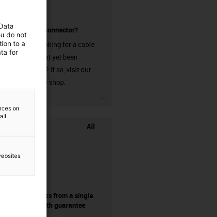
 Data
without a connector?
ou do not
ion to a
Are you looking for a cable
ta for
that has not yet been
harnessed? If so, visit our
chainflex® shop.
igus-icon-3arrow
ences on
all
All
websites
components from a single
source - with guarantee