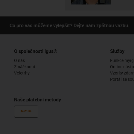
Co pro vás můžeme vylepšit? Dejte nám zpětnou vazbu.
O společnosti igus®
Služby
O nás
Funkce myig
Zmáčknout
Online nástr
Veletrhy
Vzorky zdar
Portál se so
Naše platební metody
FAKTURA