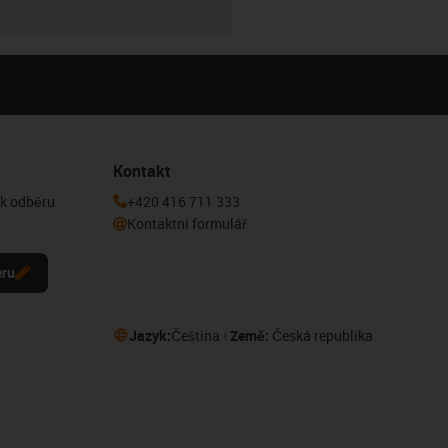
Kontakt
 k odběru
+420 416 711 333
Kontaktní formulář
eru
Jazyk:
Čeština
Země:
Česká republika