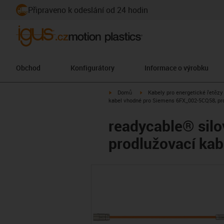
Připraveno k odeslání od 24 hodin
Obchod
Konfigurátory
Informace o výrobku
igus-icon-arrow-right
igus-icon-arrow-right
Domů
Kabely pro energetické řetězy
kabel vhodné pro Siemens 6FX_002-5CQ58, pro
readycable® sil
prodlužovací kab