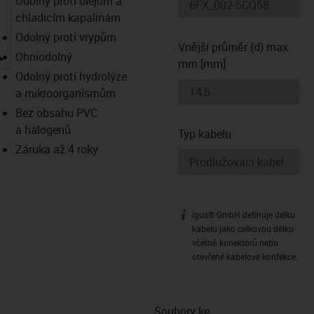
Odolný proti olejům a
chladicím kapalinám
Odolný proti vrypům
Vnější průměr (d) max.
igus-icon-lupe
Ohniodolný
mm [mm]
Odolný proti hydrolýze
a mikroorganismům
Bez obsahu PVC
a halogenů
Typ kabelu
Záruka až 4 roky
igus® GmbH definuje délku
igus-icon-info
kabelu jako celkovou délku
včetně konektorů nebo
otevřené kabelové konfekce.
Soubory ke