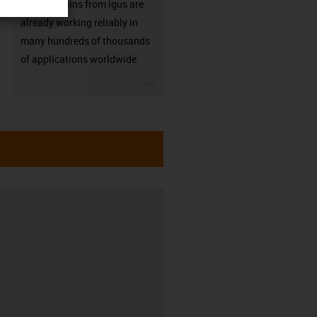
Energy chains from igus are
already working reliably in
many hundreds of thousands
of applications worldwide.
igus-icon-3arrow