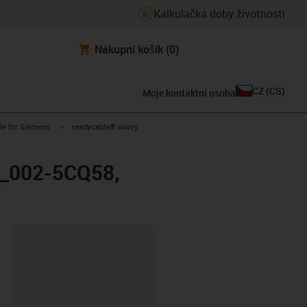
Kalkulačka doby životnosti
Nákupní košík
(0)
CZ
(
CS
)
Moje kontaktní osoba
n-arrow-right
igus-icon-arrow-right
le for Siemens
readycable® silový
X_002-5CQ58,
board