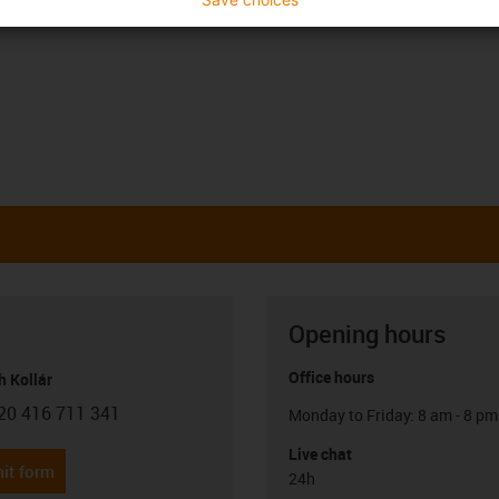
Opening hours
Office hours
h Kollár
20 416 711 341
Monday to Friday: 8 am - 8 pm
con-phone
Live chat
it form
24h