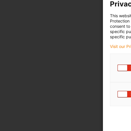
Privac
This websi
Protection
consent to 
specific p
specific pu
Visit our P