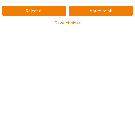
Reject all
Agree to all
Save choices
igus-icon-lup
Pro aplikace se středním zatížením
Vnější plášť z PUR
Stíněný
Odolný proti olejům a chladicím kapalinám
Odolný proti vrypům
Ohniodolný
Odolný proti hydrolýze a mikroorganismům
Bez obsahu PVC a halogenů
Záruka až 4 roky
igus-icon-copy-clipboard
Díl č.