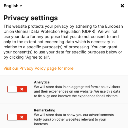
English
(0)
Privacy settings
igus-icon-arrow-right
igus-icon-arrow-right
igus-icon-arrow-right
igus-
Domů
Kabely pro energetické řetězy
Konfekcionované kabely
This website protects your privacy by adhering to the European
igus-icon-arrow-right
igus-icon-arrow
Kabely pohonu podle standardů výrobců
suitable for Siemens
Union General Data Protection Regulation (GDPR). We will not
readycable® silový kabel vhodné pro Siemens 6FX_002-5CN21, základní kabel, PUR
use your data for any purpose that you do not consent to and
10xd
only to the extent not exceeding data which is necessary in
relation to a specific purpose(s) of processing. You can grant
readycable® silový kabel
your consent(s) to use your data for specific purposes below or
by clicking "Agree to all".
vhodné pro Siemens 6FX_002-
Visit our Privacy Policy page for more
5CN21, základní kabel, PUR
10xd
Analytics
We will store data in an aggregated form about visitors
and their experiences on our website. We use this data
to fix bugs and improve the experience for all visitors.
Remarketing
We will store data to show you our advertisements
(only ours) on other websites relevant to your
interests.