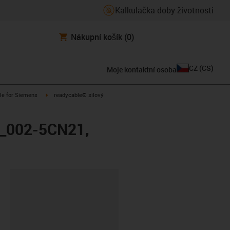
Kalkulačka doby životnosti
Nákupní košík
(0)
CZ
(
CS
)
Moje kontaktní osoba
n-arrow-right
igus-icon-arrow-right
le for Siemens
readycable® silový
X_002-5CN21,
board