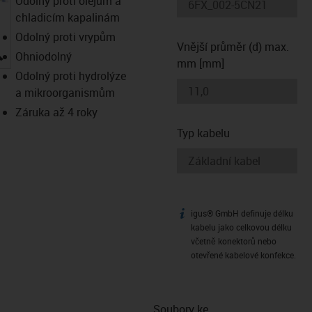
Odolný proti olejům a
chladicím kapalinám
Odolný proti vrypům
Vnější průměr (d) max.
igus-icon-lupe
Ohniodolný
mm [mm]
Odolný proti hydrolýze
a mikroorganismům
Záruka až 4 roky
Typ kabelu
igus® GmbH definuje délku
igus-icon-info
kabelu jako celkovou délku
včetně konektorů nebo
otevřené kabelové konfekce.
Soubory ke