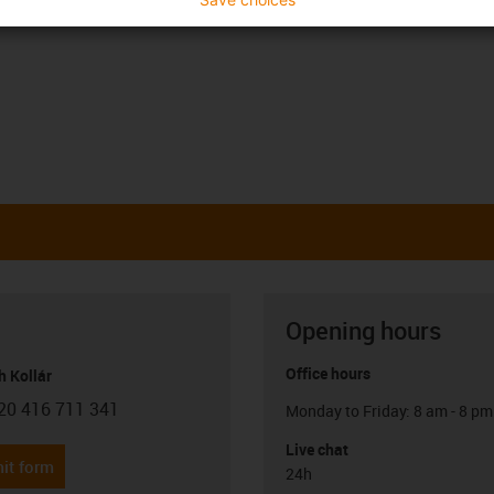
Opening hours
Office hours
h Kollár
20 416 711 341
Monday to Friday: 8 am - 8 pm
con-phone
Live chat
it form
24h