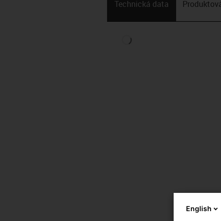
Technická data
Produktová
English