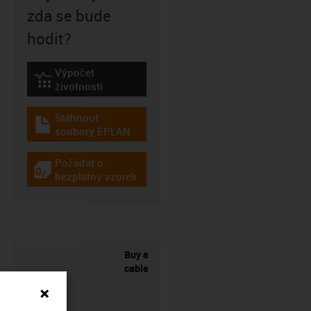
zda se bude
hodit?
Výpočet
igus-icon-lebensdauerrechner
životnosti
Stáhnout
igus-icon-download-plan
soubory EPLAN
Požádat o
igus-icon-gratismuster
bezplatný vzorek
Buy a
cable