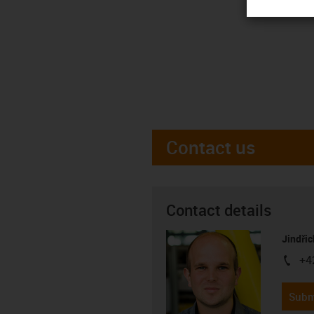
Contact us
Contact details
Jindřic
+4
igus-i
Subm