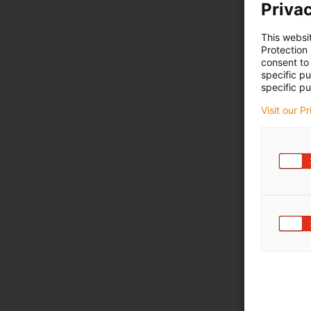
Privac
This websi
Protection
consent to 
specific p
specific pu
Visit our P