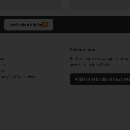
Pochvaly a kritika
Sledujte nás
us
Buďte v obraze a zaregistrujte se
oje
newsletteru igus® zde.
ma
ubory CAD ke stažení
Přihlásit se k odběru newslett