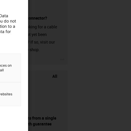
 Data
without a connector?
ou do not
ion to a
Are you looking for a cable
ta for
that has not yet been
harnessed? If so, visit our
chainflex® shop.
igus-icon-3arrow
ences on
all
All
websites
components from a single
source - with guarantee