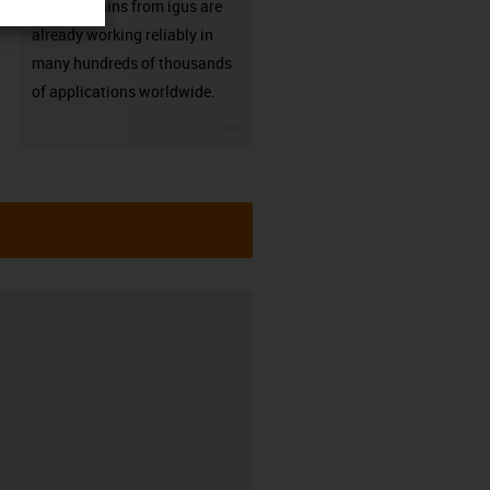
Energy chains from igus are
already working reliably in
many hundreds of thousands
of applications worldwide.
igus-icon-3arrow