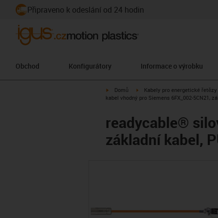
Připraveno k odeslání od 24 hodin
Obchod
Konfigurátory
Informace o výrobku
igus-icon-arrow-right
igus-icon-arrow-right
Domů
Kabely pro energetické řetězy
kabel vhodný pro Siemens 6FX_002-5CN21, zák
readycable® sil
základní kabel, 