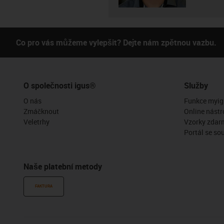
Co pro vás můžeme vylepšit? Dejte nám zpětnou vazbu.
O společnosti igus®
Služby
O nás
Funkce myig
Zmáčknout
Online nástr
Veletrhy
Vzorky zdar
Portál se so
Naše platební metody
FAKTURA