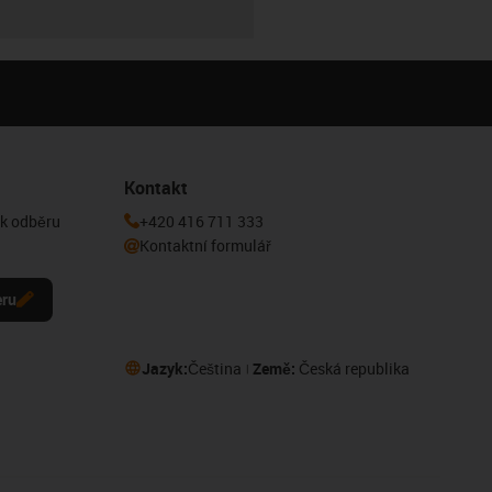
Kontakt
 k odběru
+420 416 711 333
Kontaktní formulář
eru
Jazyk:
Čeština
Země:
Česká republika