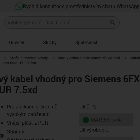
Rychlá konzultace prostřednictvím chatu WhatsApp
Odvětví
Služby
Společnost
igus-icon-arrow-right
igus-icon-arrow-right
igus-ico
Konfekcionované kabely
Kabely pohonu podle standardů výrobců
suitab
ladní kabel, PUR 7.5xd
ový kabel vhodný pro Siemens 6F
PUR 7.5xd
igus-icon-copy-clip
Pro aplikace s extrémě
Díl č.
vysokým zatížením
igus-icon-lieferzeit
MAT9861574
Vnější plášť z PUR
Díl výrobce č.
Stíněný