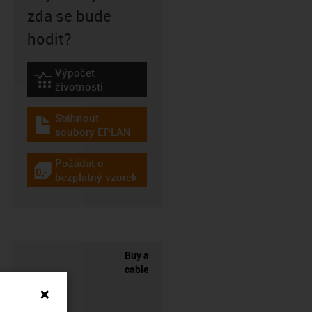
zda se bude
hodit?
Výpočet
igus-icon-lebensdauerrechner
životnosti
Stáhnout
igus-icon-download-plan
soubory EPLAN
Požádat o
igus-icon-gratismuster
bezplatný vzorek
Buy a
cable