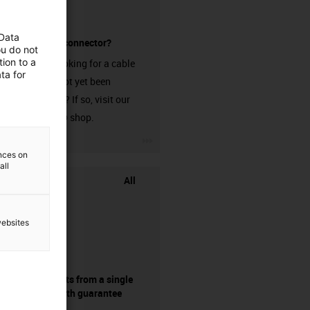
 Data
without a connector?
ou do not
ion to a
Are you looking for a cable
ta for
that has not yet been
harnessed? If so, visit our
chainflex® shop.
igus-icon-3arrow
ences on
all
All
websites
components from a single
source - with guarantee