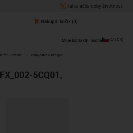
Kalkulačka doby životnosti
Nákupní košík
(0)
CZ
(
CS
)
Moje kontaktní osoba
n-arrow-right
igus-icon-arrow-right
le for Siemens
readycable® napájecí
 6FX_002-5CQ01,
board