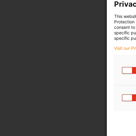
Privac
This websi
Protection
consent to 
specific p
specific pu
Visit our P