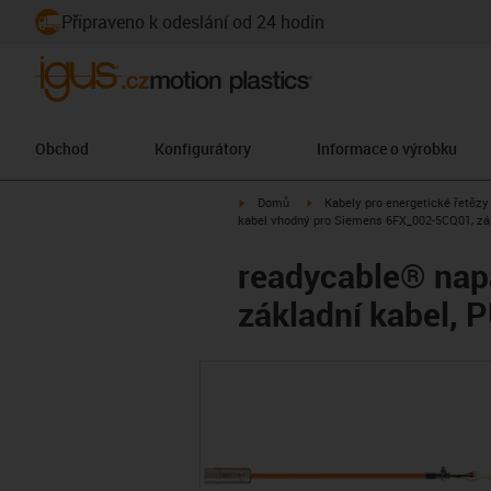
Připraveno k odeslání od 24 hodin
Obchod
Konfigurátory
Informace o výrobku
igus-icon-arrow-right
igus-icon-arrow-right
Domů
Kabely pro energetické řetězy
kabel vhodný pro Siemens 6FX_002-5CQ01, zák
readycable® nap
základní kabel, 