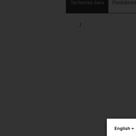
Technická data
Produktová
English