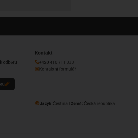
Kontakt
 k odběru
+420 416 711 333
Kontaktní formulář
eru
Jazyk:
Čeština
Země:
Česká republika