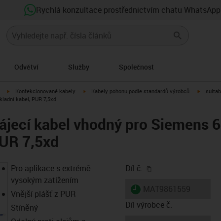
Rychlá konzultace prostřednictvím chatu WhatsApp
Odvětví
Služby
Společnost
igus-icon-arrow-right
igus-icon-arrow-right
igus-ico
Konfekcionované kabely
Kabely pohonu podle standardů výrobců
suitab
ladní kabel, PUR 7,5xd
ájecí kabel vhodný pro Siemens
PUR 7,5xd
igus-icon-copy-clip
Pro aplikace s extrémě
Díl č.
vysokým zatížením
igus-icon-lieferzeit
MAT9861559
Vnější plášť z PUR
Díl výrobce č.
Stíněný