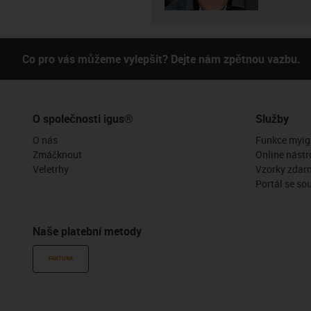
Co pro vás můžeme vylepšit? Dejte nám zpětnou vazbu.
O společnosti igus®
Služby
O nás
Funkce myig
Zmáčknout
Online nástr
Veletrhy
Vzorky zdar
Portál se so
Naše platební metody
FAKTURA