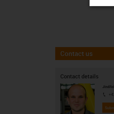
Contact us
Contact details
Jindřic
+4
igus-i
Subm