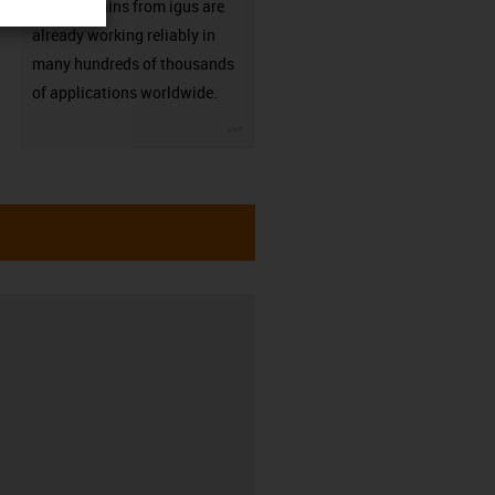
Energy chains from igus are
already working reliably in
many hundreds of thousands
of applications worldwide.
igus-icon-3arrow