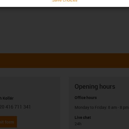
Opening hours
Office hours
h Kollár
20 416 711 341
Monday to Friday: 8 am - 8 pm
con-phone
Live chat
it form
24h