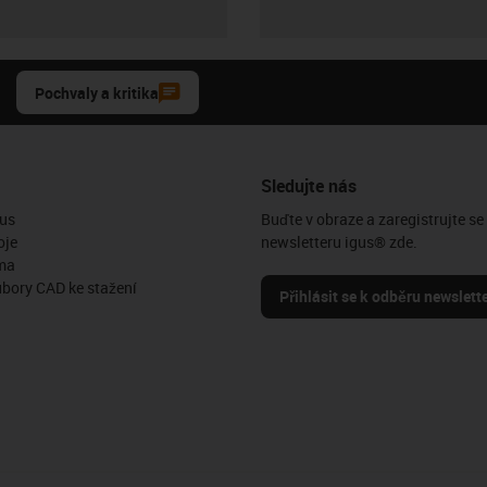
Pochvaly a kritika
Sledujte nás
us
Buďte v obraze a zaregistrujte se
oje
newsletteru igus® zde.
ma
ubory CAD ke stažení
Přihlásit se k odběru newslett