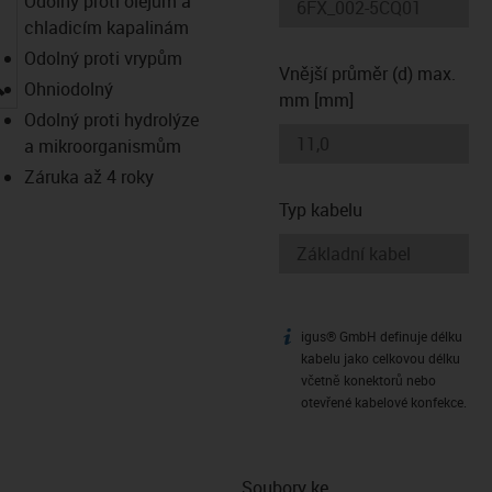
Odolný proti olejům a
chladicím kapalinám
Odolný proti vrypům
Vnější průměr (d) max.
igus-icon-lupe
Ohniodolný
mm [mm]
Odolný proti hydrolýze
a mikroorganismům
Záruka až 4 roky
Typ kabelu
igus® GmbH definuje délku
igus-icon-info
kabelu jako celkovou délku
včetně konektorů nebo
otevřené kabelové konfekce.
Soubory ke