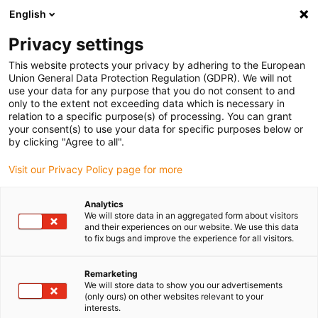
English
(0)
Privacy settings
igus-icon-arrow-right
igus-icon-arrow-right
igus-icon-arrow-right
igus-
Domů
Kabely pro energetické řetězy
Konfekcionované kabely
This website protects your privacy by adhering to the European
igus-icon-arrow-right
igus-icon-arrow
Kabely pohonu podle standardů výrobců
suitable for Siemens
Union General Data Protection Regulation (GDPR). We will not
readycable® silový kabel vhodný pro Siemens 6FX_002-5CQ15, prodlužovací kabel,
use your data for any purpose that you do not consent to and
PUR 10xd
only to the extent not exceeding data which is necessary in
relation to a specific purpose(s) of processing. You can grant
readycable® silový kabel
your consent(s) to use your data for specific purposes below or
by clicking "Agree to all".
vhodný pro Siemens 6FX_002-
Visit our Privacy Policy page for more
5CQ15, prodlužovací kabel,
PUR 10xd
Analytics
We will store data in an aggregated form about visitors
and their experiences on our website. We use this data
to fix bugs and improve the experience for all visitors.
Remarketing
We will store data to show you our advertisements
(only ours) on other websites relevant to your
interests.