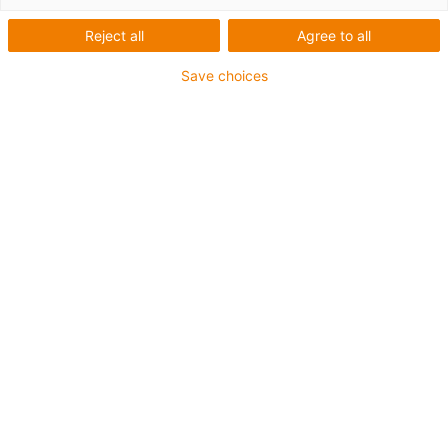
Reject all
Agree to all
Save choices
igus-icon-lup
Pro aplikace se středním zatížením
Vnější plášť z PUR
Stíněný
Odolný proti olejům a chladicím kapalinám
Odolný proti vrypům
Ohniodolný
Odolný proti hydrolýze a mikroorganismům
Bez obsahu PVC a halogenů
Záruka až 4 roky
igus-icon-copy-clipboard
Díl č.