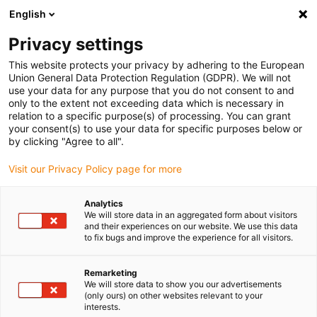
English
(0)
Privacy settings
igus-icon-arrow-right
igus-icon-arrow-right
igus-icon-arrow-right
igus-
Domů
Kabely pro energetické řetězy
Konfekcionované kabely
This website protects your privacy by adhering to the European
igus-icon-arrow-right
igus-icon-arrow
Kabely pohonu podle standardů výrobců
suitable for Siemens
Union General Data Protection Regulation (GDPR). We will not
readycable® silový kabel vhodné pro Siemens 6FX_002-5CG31, základní kabel PUR
use your data for any purpose that you do not consent to and
7,5xd
only to the extent not exceeding data which is necessary in
relation to a specific purpose(s) of processing. You can grant
readycable® silový kabel
your consent(s) to use your data for specific purposes below or
by clicking "Agree to all".
vhodné pro Siemens 6FX_002-
Visit our Privacy Policy page for more
5CG31, základní kabel PUR
7,5xd
Analytics
We will store data in an aggregated form about visitors
and their experiences on our website. We use this data
to fix bugs and improve the experience for all visitors.
Remarketing
We will store data to show you our advertisements
(only ours) on other websites relevant to your
interests.