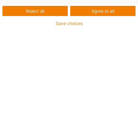
Reject all
Agree to all
Save choices
igus-icon-lup
Pro aplikace se středním zatížením
Vnější plášť z PUR
Stíněný
Odolný proti olejům a chladicím kapalinám
Odolný proti vrypům
Ohniodolný
Odolný proti hydrolýze a mikroorganismům
Bez obsahu PVC a halogenů
Záruka až 4 roky
igus-icon-copy-clipboard
Díl č.