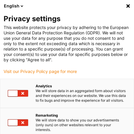
English
(0)
Privacy settings
igus-icon-arrow-right
igus-icon-arrow-right
igus-icon-arrow-right
igus-
Domů
Kabely pro energetické řetězy
Konfekcionované kabely
This website protects your privacy by adhering to the European
igus-icon-arrow-right
igus-icon-arrow
Kabely pohonu podle standardů výrobců
suitable for Siemens
Union General Data Protection Regulation (GDPR). We will not
readycable® silový kabel vhodné pro Siemens 6FX_002-5CS64, základní kabel PUR
use your data for any purpose that you do not consent to and
10xd
only to the extent not exceeding data which is necessary in
relation to a specific purpose(s) of processing. You can grant
readycable® silový kabel
your consent(s) to use your data for specific purposes below or
by clicking "Agree to all".
vhodné pro Siemens 6FX_002-
Visit our Privacy Policy page for more
5CS64, základní kabel PUR
10xd
Analytics
We will store data in an aggregated form about visitors
and their experiences on our website. We use this data
to fix bugs and improve the experience for all visitors.
Remarketing
We will store data to show you our advertisements
(only ours) on other websites relevant to your
interests.