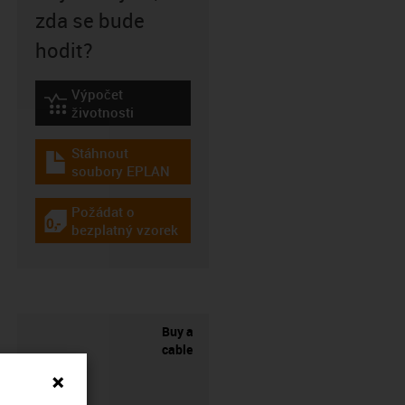
zda se bude
hodit?
Výpočet
igus-icon-lebensdauerrechner
životnosti
Stáhnout
igus-icon-download-plan
soubory EPLAN
Požádat o
igus-icon-gratismuster
bezplatný vzorek
Buy a
cable