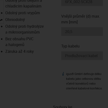
Odolný proti olejům a
chladicím kapalinám
Odolný proti vrypům
Vnější průměr (d) max.
igus-icon-lupe
Ohniodolný
mm [mm]
Odolný proti hydrolýze
a mikroorganismům
Bez obsahu PVC
a halogenů
Typ kabelu
Záruka až 4 roky
igus® GmbH definuje délku
igus-icon-info
kabelu jako celkovou délku
včetně konektorů nebo
otevřené kabelové konfekce.
Soubory ke