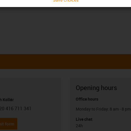
Opening hours
Office hours
h Kollár
20 416 711 341
Monday to Friday: 8 am - 8 pm
con-phone
Live chat
it form
24h