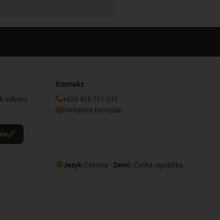
Kontakt
 k odběru
+420 416 711 333
Kontaktní formulář
eru
Jazyk:
Čeština
Země:
Česká republika