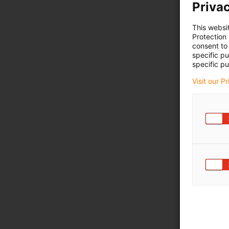
Privac
This websi
Protection
consent to 
specific p
specific pu
Visit our P