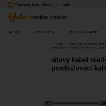
Připraveno k odeslání od 24 hodin
Obchod
Konfigurátory
Informace o výrobku
igus-icon-arrow-right
igus-icon-arrow-right
Domů
Kabely pro energetické řetězy
readycable® vhodné pro Siemens 6FX_002-5CX
silový kabel re
prodlužovací ka