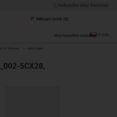
Kalkulačka doby životnosti
Nákupní košík
(0)
CZ
(
CS
)
Moje kontaktní osoba
n-arrow-right
igus-icon-arrow-right
le for Siemens
silový kabel
X_002-5CX28,
board