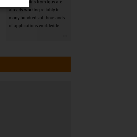
Energy chains from igus are
already working reliably in
many hundreds of thousands
of applications worldwide.
igus-icon-3arrow