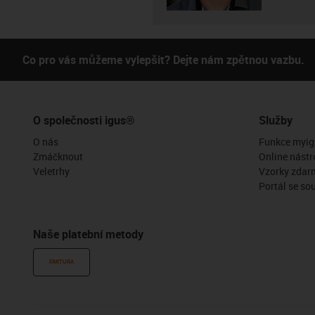
Co pro vás můžeme vylepšit? Dejte nám zpětnou vazbu.
O společnosti igus®
Služby
O nás
Funkce myig
Zmáčknout
Online nástr
Veletrhy
Vzorky zdar
Portál se so
Naše platební metody
FAKTURA