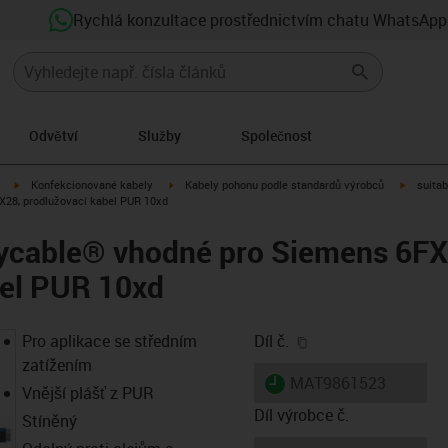
Rychlá konzultace prostřednictvím chatu WhatsApp
Odvětví
Služby
Společnost
igus-icon-arrow-right
igus-icon-arrow-right
igus-ico
Konfekcionované kabely
Kabely pohonu podle standardů výrobců
suitab
28, prodlužovací kabel PUR 10xd
adycable® vhodné pro Siemens 6F
bel PUR 10xd
igus-icon-copy-clip
Pro aplikace se středním
Díl č.
zatížením
igus-icon-lieferzeit
MAT9861523
Vnější plášť z PUR
Díl výrobce č.
Stíněný