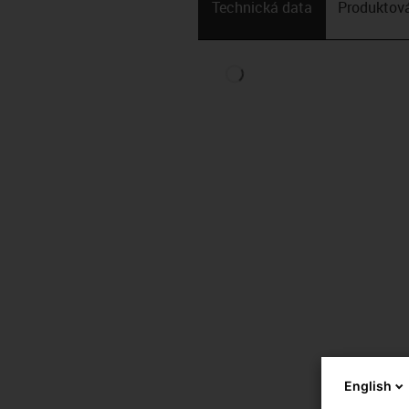
Technická data
Produktová
English