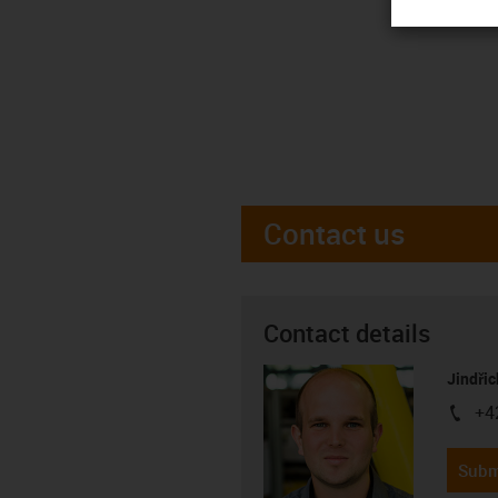
Contact us
Contact details
Jindřic
+4
igus-i
Subm