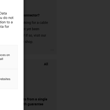
 Data
without a connector?
ou do not
ion to a
Are you looking for a cable
ta for
that has not yet been
harnessed? If so, visit our
chainflex® shop.
igus-icon-3arrow
ences on
all
All
websites
components from a single
source - with guarantee