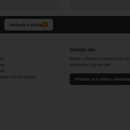
Pochvaly a kritika
Sledujte nás
us
Buďte v obraze a zaregistrujte se
oje
newsletteru igus® zde.
ma
ubory CAD ke stažení
Přihlásit se k odběru newslett