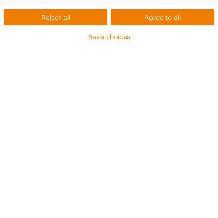
Reject all
Agree to all
Save choices
igus-icon-lup
Pro aplikace se středním zatížením
Vnější plášť z PUR
Stíněný
Odolný proti olejům a chladicím kapalinám
Odolný proti vrypům
Ohniodolný
Odolný proti hydrolýze a mikroorganismům
Bez obsahu PVC a halogenů
Záruka až 4 roky
igus-icon-copy-clipboard
Díl č.