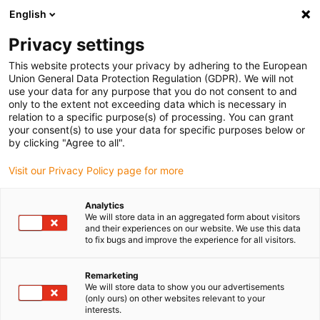
English
(0)
Privacy settings
igus-icon-arrow-right
igus-icon-arrow-right
igus-icon-arrow-right
igus-
Domů
Kabely pro energetické řetězy
Konfekcionované kabely
This website protects your privacy by adhering to the European
igus-icon-arrow-right
igus-icon-arrow
Kabely pohonu podle standardů výrobců
suitable for Siemens
Union General Data Protection Regulation (GDPR). We will not
readycable® silový kabel vhodné pro Siemens 6FX_002-5CA68, prodlužovací kabel
use your data for any purpose that you do not consent to and
PUR 10xd
only to the extent not exceeding data which is necessary in
relation to a specific purpose(s) of processing. You can grant
readycable® silový kabel
your consent(s) to use your data for specific purposes below or
by clicking "Agree to all".
vhodné pro Siemens 6FX_002-
Visit our Privacy Policy page for more
5CA68, prodlužovací kabel
PUR 10xd
Analytics
We will store data in an aggregated form about visitors
and their experiences on our website. We use this data
to fix bugs and improve the experience for all visitors.
Remarketing
We will store data to show you our advertisements
(only ours) on other websites relevant to your
interests.