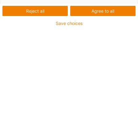
Reject all
Agree to all
Save choices
igus-icon-lup
Pro aplikace se středním zatížením
Vnější plášť z PUR
Stíněný
Odolný proti olejům a chladicím kapalinám
Odolný proti vrypům
Ohniodolný
Odolný proti hydrolýze a mikroorganismům
Bez obsahu PVC a halogenů
Záruka až 4 roky
igus-icon-copy-clipboard
Díl č.