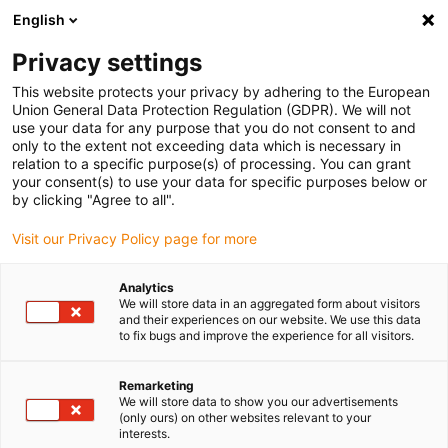
English
(0)
Privacy settings
igus-icon-arrow-right
igus-icon-arrow-right
igus-icon-arrow-right
igus-
Domů
Kabely pro energetické řetězy
Konfekcionované kabely
This website protects your privacy by adhering to the European
igus-icon-arrow-right
igus-icon-arrow
Kabely pohonu podle standardů výrobců
suitable for Siemens
Union General Data Protection Regulation (GDPR). We will not
readycable® silový kabel vhodné pro Siemens 6FX_002-5CA38, prodlužovací kabel
use your data for any purpose that you do not consent to and
PUR 10xd
only to the extent not exceeding data which is necessary in
relation to a specific purpose(s) of processing. You can grant
readycable® silový kabel
your consent(s) to use your data for specific purposes below or
by clicking "Agree to all".
vhodné pro Siemens 6FX_002-
Visit our Privacy Policy page for more
5CA38, prodlužovací kabel
PUR 10xd
Analytics
We will store data in an aggregated form about visitors
and their experiences on our website. We use this data
to fix bugs and improve the experience for all visitors.
Remarketing
We will store data to show you our advertisements
(only ours) on other websites relevant to your
interests.