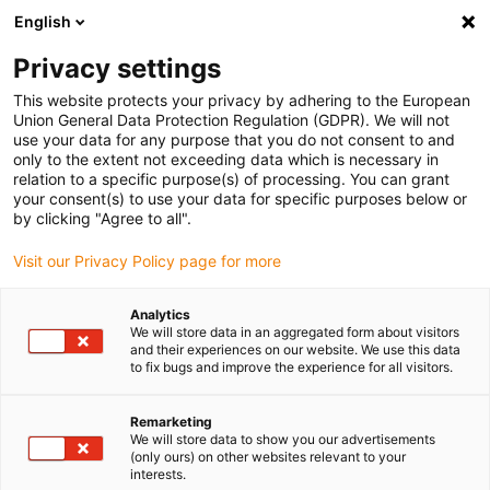
English
(0)
Privacy settings
igus-icon-arrow-right
igus-icon-arrow-right
igus-icon-arrow-right
igus-
Domů
Kabely pro energetické řetězy
Konfekcionované kabely
This website protects your privacy by adhering to the European
igus-icon-arrow-right
igus-icon-arrow
Kabely pohonu podle standardů výrobců
suitable for Siemens
Union General Data Protection Regulation (GDPR). We will not
readycable® silový kabel, vhodné pro Siemens 6FX_002-5DS51, základní kabel PUR
use your data for any purpose that you do not consent to and
7.5xd
only to the extent not exceeding data which is necessary in
relation to a specific purpose(s) of processing. You can grant
readycable® silový kabel,
your consent(s) to use your data for specific purposes below or
by clicking "Agree to all".
vhodné pro Siemens 6FX_002-
Visit our Privacy Policy page for more
5DS51, základní kabel PUR
7.5xd
Analytics
We will store data in an aggregated form about visitors
and their experiences on our website. We use this data
to fix bugs and improve the experience for all visitors.
Remarketing
We will store data to show you our advertisements
(only ours) on other websites relevant to your
interests.