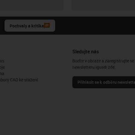
Pochvaly a kritika
Sledujte nás
us
Buďte v obraze a zaregistrujte se
oje
newsletteru igus® zde.
ma
ubory CAD ke stažení
Přihlásit se k odběru newslett