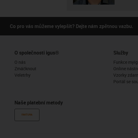
Co pro vás můžeme vylepšit? Dejte nám zpětnou vazbu.
O společnosti igus®
Služby
O nás
Funkce myig
Zmáčknout
Online nástr
Veletrhy
Vzorky zdar
Portál se so
Naše platební metody
FAKTURA