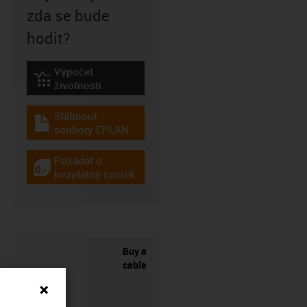
zda se bude
hodit?
Výpočet
igus-icon-lebensdauerrechner
životnosti
Stáhnout
igus-icon-download-plan
soubory EPLAN
Požádat o
igus-icon-gratismuster
bezplatný vzorek
Buy a
cable