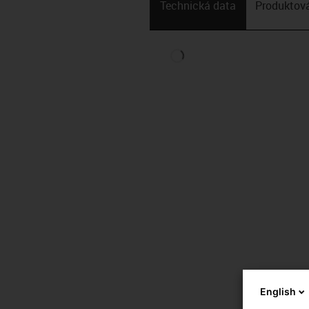
Technická data
Produktová
English