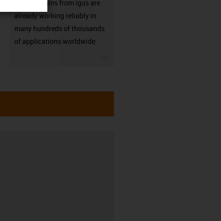
Energy chains from igus are
already working reliably in
many hundreds of thousands
of applications worldwide.
igus-icon-3arrow