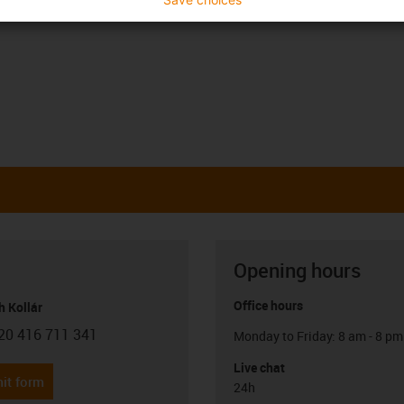
Opening hours
Office hours
h Kollár
20 416 711 341
Monday to Friday: 8 am - 8 pm
con-phone
Live chat
it form
24h