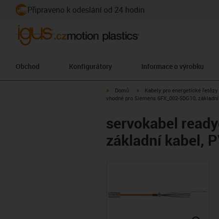
Připraveno k odeslání od 24 hodin
Obchod
Konfigurátory
Informace o výrobku
igus-icon-arrow-right
igus-icon-arrow-right
Domů
Kabely pro energetické řetězy
vhodné pro Siemens 6FX_002-5DG10, základní
servokabel read
základní kabel, 