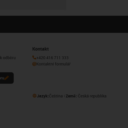
Kontakt
 k odběru
+420 416 711 333
Kontaktní formulář
eru
Jazyk:
Čeština
Země:
Česká republika