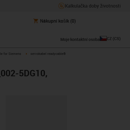
Kalkulačka doby životnosti
Nákupní košík
(0)
CZ
(
CS
)
Moje kontaktní osoba
n-arrow-right
igus-icon-arrow-right
le for Siemens
servokabel readycable®
_002-5DG10,
board