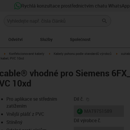
Rychlá konzultace prostřednictvím chatu WhatsApp
Odvětví
Služby
Společnost
igus-icon-arrow-right
igus-icon-arrow-right
igus-ico
Konfekcionované kabely
Kabely pohonu podle standardů výrobců
suitab
 kabel, PVC 10xd
ycable® vhodné pro Siemens 6FX
PVC 10xd
igus-icon-copy-clip
Pro aplikace se středním
Díl č.
zatížením
igus-icon-lieferzeit
MAT9751589
Vnější plášť z PVC
Díl výrobce č.
Stíněný