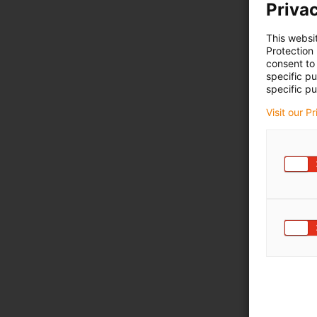
Privac
This websi
Protection
consent to 
specific p
specific pu
Visit our P