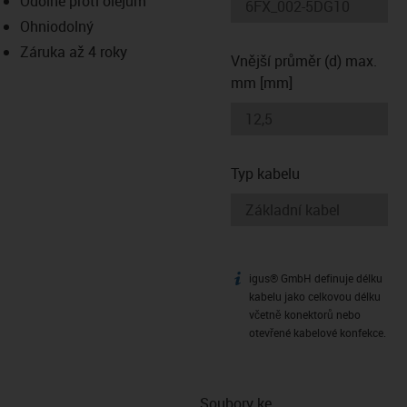
Odolné proti olejům
-icon-lupe
-icon-lupe
Ohniodolný
Záruka až 4 roky
Vnější průměr (d) max.
mm [mm]
Typ kabelu
igus® GmbH definuje délku
igus-icon-info
kabelu jako celkovou délku
včetně konektorů nebo
otevřené kabelové konfekce.
Soubory ke