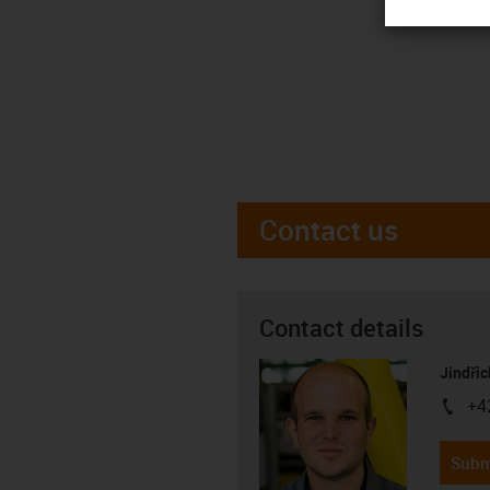
Contact us
Contact details
Jindřic
+4
igus-i
Subm