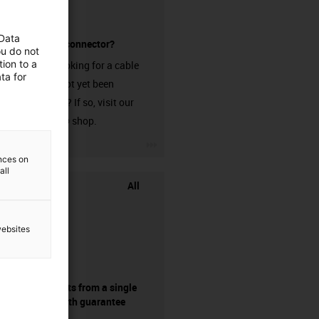
 Data
without a connector?
ou do not
ion to a
Are you looking for a cable
ta for
that has not yet been
harnessed? If so, visit our
chainflex® shop.
igus-icon-3arrow
ences on
all
All
websites
components from a single
source - with guarantee