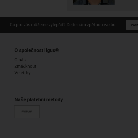
Co pro vás můžeme vylepšit? Dejte nám zpětnou vazbu.
Pochv
O společnosti igus®
O nás
Zmáčknout
Veletrhy
Naše platební metody
FAKTURA