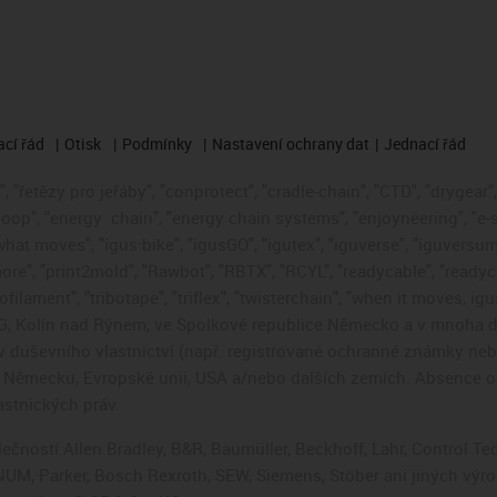
cí řád
Otisk
Podmínky
Nastavení ochrany dat
Jednací řád
 "řetězy pro jeřáby", "conprotect", "cradle-chain", "CTD", "drygear", "
loop", "energy
chain", "energy chain systems", "enjoyneering", "e-skin"
s what moves", "igus:bike", "igusGO", "igutex", "iguverse", "iguversum
ore", "print2mold", "Rawbot", "RBTX", "RCYL", "readycable", "readych
ofilament", "tribotape", "triflex", "twisterchain", "when it moves, i
, Kolín nad Rýnem, ve Spolkové republice Německo a v mnoha da
áv duševního vlastnictví (např. registrované ochranné známky ne
 v Německu, Evropské unii, USA a/nebo dalších zemích. Absence
stnických práv.
čností Allen Bradley, B&R, Baumüller, Beckhoff, Lahr, Control 
i, NUM, Parker, Bosch Rexroth, SEW, Siemens, Stöber ani jiných 