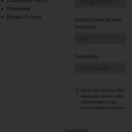
Odolné proti olejům
-icon-lupe
-icon-lupe
Ohniodolný
Záruka až 4 roky
Vnější průměr (d) max.
mm [mm]
Typ kabelu
igus® GmbH definuje délku
igus-icon-info
kabelu jako celkovou délku
včetně konektorů nebo
otevřené kabelové konfekce.
Soubory ke