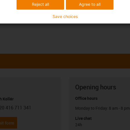
Reject all
Agree to all
Save choices
Opening hours
Office hours
h Kollár
20 416 711 341
Monday to Friday: 8 am - 8 pm
con-phone
Live chat
it form
24h