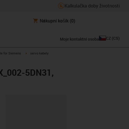
Kalkulačka doby životnosti
Nákupní košík
(0)
CZ
(
CS
)
Moje kontaktní osoba
n-arrow-right
igus-icon-arrow-right
le for Siemens
servo kabely
FX_002-5DN31,
board