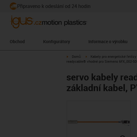
Připraveno k odeslání od 24 hodin
Obchod
Konfigurátory
Informace o výrobku
igus-icon-arrow-right
igus-icon-arrow-right
Domů
Kabely pro energetické řetězy
readycable® vhodné pro Siemens 6FX_002-5DN
servo kabely re
základní kabel, 