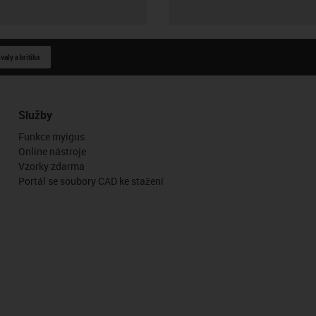
aly a kritika
Služby
Funkce myigus
Online nástroje
Vzorky zdarma
Portál se soubory CAD ke stažení