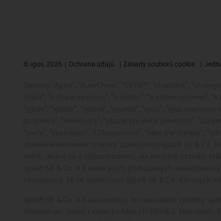
©
igus, 2026
Ochrana údajů
Zásady souborů cookie
Jedna
Termíny "Apiro", "AutoChain", "CFRIP", "chainflex", "chainge",
chain", "e-chain systems", "e-ketten", "e-kettensysteme", "e-
"iglide", "iglidur", "igubal", "igumid", "igus", "igus improve
polymers", "motionary", "plasty pro delší životnost", "polym
"savfe", "speedigus", 123superwise", "take the dryway", "trib
chráněné ochranné známky společnosti igus® SE & Co. KG
světě. Jedná se o reprezentativní, ale neúplný seznam pr
igus® SE & Co. KG nebo jejích přidružených společností
neznamená, že se společnost igus® SE & Co. KG svých vla
igus® SE & Co. KG upozorňuje, že neprodává výrobky spole
Heidenhain, Jetter, Lenze, LinMot, LTi DRiVES, Mitsubish