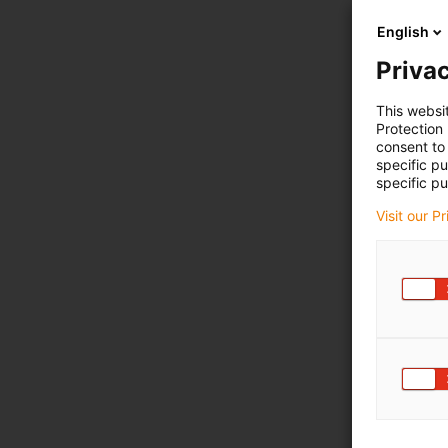
English
Privac
This websi
Protection
consent to 
specific p
specific pu
Visit our P