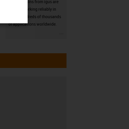
Energy chains from igus are
already working reliably in
many hundreds of thousands
of applications worldwide.
igus-icon-3arrow