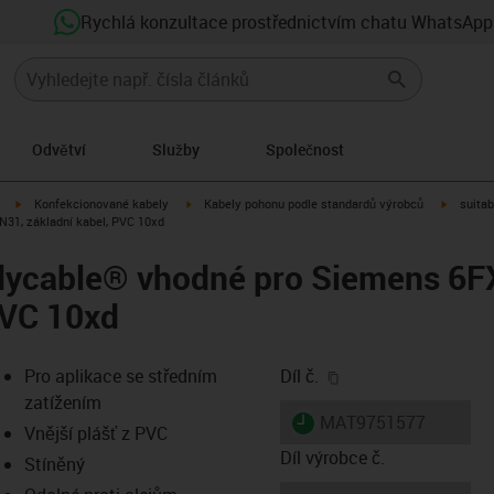
Rychlá konzultace prostřednictvím chatu WhatsApp
Odvětví
Služby
Společnost
igus-icon-arrow-right
igus-icon-arrow-right
igus-ico
Konfekcionované kabely
Kabely pohonu podle standardů výrobců
suitab
31, základní kabel, PVC 10xd
adycable® vhodné pro Siemens 6
PVC 10xd
igus-icon-copy-clip
Pro aplikace se středním
Díl č.
zatížením
igus-icon-lieferzeit
MAT9751577
Vnější plášť z PVC
Díl výrobce č.
Stíněný