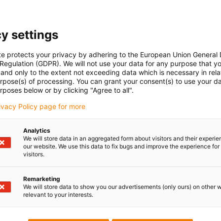
y settings
te protects your privacy by adhering to the European Union General
 Regulation (GDPR). We will not use your data for any purpose that y
and only to the extent not exceeding data which is necessary in relat
urpose(s) of processing. You can grant your consent(s) to use your da
rposes below or by clicking "Agree to all".
rivacy Policy page for more
Analytics
We will store data in an aggregated form about visitors and their experi
our website. We use this data to fix bugs and improve the experience for 
visitors.
Remarketing
We will store data to show you our advertisements (only ours) on other 
relevant to your interests.