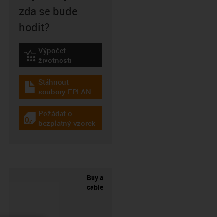
zda se bude
hodit?
Výpočet
igus-icon-lebensdauerrechner
životnosti
Stáhnout
igus-icon-download-plan
soubory EPLAN
Požádat o
igus-icon-gratismuster
bezplatný vzorek
Buy a
cable