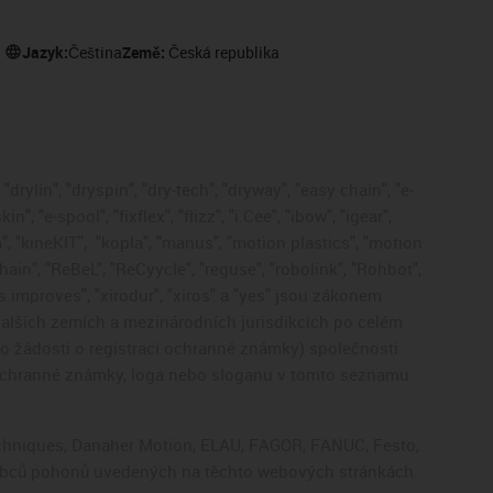
Jazyk:
Čeština
Země:
Česká republika
drylin", "dryspin", "dry-tech", "dryway", "easy chain", "e-
, "e-spool", "fixflex", "flizz", "i.Cee", "ibow", "igear",
", "kineKIT",
"kopla", "manus", "motion plastics", "motion
ain", "ReBeL", "ReCyycle", "reguse", "robolink", "Rohbot",
gus improves", "xirodur", "xiros" a "yes" jsou zákonem
lších zemích a mezinárodních jurisdikcích po celém
bo žádosti o registraci ochranné známky) společnosti
 ochranné známky, loga nebo sloganu v tomto seznamu
Techniques, Danaher Motion, ELAU, FAGOR, FANUC, Festo,
výrobců pohonů uvedených na těchto webových stránkách.