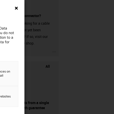
without a connector?
Are you looking for a cable
 Data
that has not yet been
ou do not
harnessed? If so, visit our
ion to a
ta for
chainflex® shop.
igus-icon-3arrow
All
ences on
all
websites
components from a single
source - with guarantee