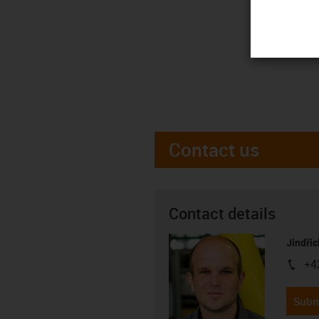
Contact us
Contact details
Jindřic
+4
igus-i
Subm