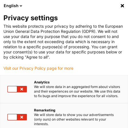
English
(0)
Privacy settings
igus-icon-arrow-right
igus-icon-arrow-right
igus-icon-arrow-right
igus-
Domů
Kabely pro energetické řetězy
Konfekcionované kabely
This website protects your privacy by adhering to the European
igus-icon-arrow-right
igus-icon-arrow
Kabely pohonu podle standardů výrobců
suitable for Siemens
Union General Data Protection Regulation (GDPR). We will not
readycable® servo kabel vhodné pro Siemens 6FX_002-5DA05, prodlužovací kabel
use your data for any purpose that you do not consent to and
PUR 7,5xd
only to the extent not exceeding data which is necessary in
relation to a specific purpose(s) of processing. You can grant
readycable® servo kabel
your consent(s) to use your data for specific purposes below or
by clicking "Agree to all".
vhodné pro Siemens 6FX_002-
Visit our Privacy Policy page for more
5DA05, prodlužovací kabel
PUR 7,5xd
Analytics
We will store data in an aggregated form about visitors
and their experiences on our website. We use this data
to fix bugs and improve the experience for all visitors.
Remarketing
We will store data to show you our advertisements
(only ours) on other websites relevant to your
interests.