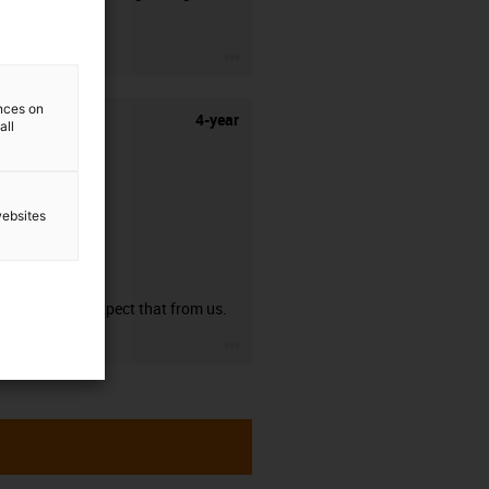
stripping.
igus-icon-3arrow
ences on
4-year
all
websites
guarantee
You can expect that from us.
igus-icon-3arrow