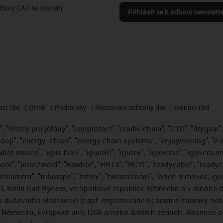
ubory CAD ke stažení
Přihlásit se k odběru newslett
cí řád
Otisk
Podmínky
Nastavení ochrany dat
Jednací řád
 "řetězy pro jeřáby", "conprotect", "cradle-chain", "CTD", "drygear", "
loop", "energy
chain", "energy chain systems", "enjoyneering", "e-skin"
s what moves", "igus:bike", "igusGO", "igutex", "iguverse", "iguversum
ore", "print2mold", "Rawbot", "RBTX", "RCYL", "readycable", "readych
ofilament", "tribotape", "triflex", "twisterchain", "when it moves, i
, Kolín nad Rýnem, ve Spolkové republice Německo a v mnoha da
áv duševního vlastnictví (např. registrované ochranné známky ne
 v Německu, Evropské unii, USA a/nebo dalších zemích. Absence