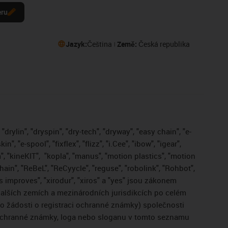
eru
Jazyk:
Čeština
Země:
Česká republika
drylin", "dryspin", "dry-tech", "dryway", "easy chain", "e-
, "e-spool", "fixflex", "flizz", "i.Cee", "ibow", "igear",
", "kineKIT",
"kopla", "manus", "motion plastics", "motion
ain", "ReBeL", "ReCyycle", "reguse", "robolink", "Rohbot",
gus improves", "xirodur", "xiros" a "yes" jsou zákonem
lších zemích a mezinárodních jurisdikcích po celém
bo žádosti o registraci ochranné známky) společnosti
 ochranné známky, loga nebo sloganu v tomto seznamu