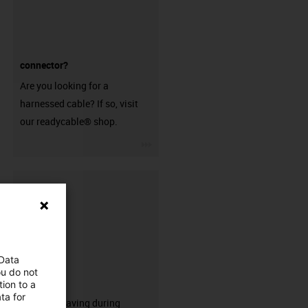
connector?
Are you looking for a
harnessed cable? If so, visit
our readycable® shop.
igus-icon-3arrow
 Data
ou do not
CFRIP®
ion to a
ta for
50% time saving during