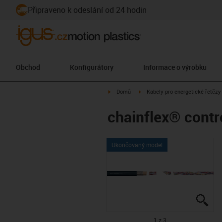
Připraveno k odeslání od 24 hodin
Obchod
Konfigurátory
Informace o výrobku
igus-icon-arrow-right
igus-icon-arrow-right
Domů
Kabely pro energetické řetězy
chainflex® contr
Ukončovaný model
igu
igu
igu
1 z 3