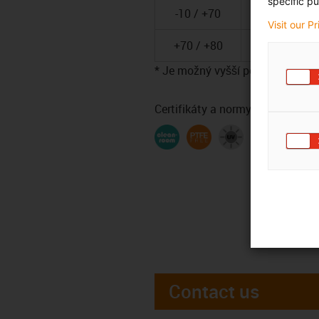
specific pu
-10 / +70
10
Visit our P
+70 / +80
* Je možný vyšší počet dvojzdvih
Certifikáty a normy
Contact us