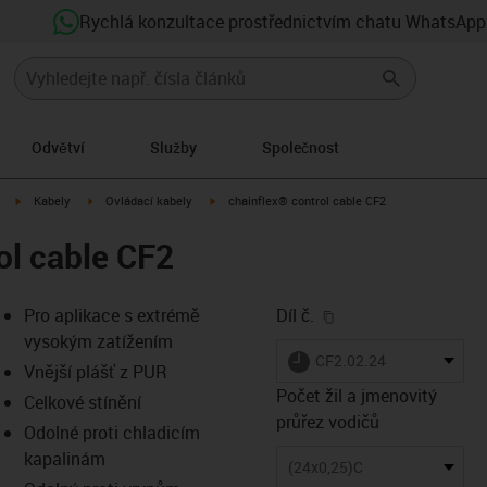
Rychlá konzultace prostřednictvím chatu WhatsApp
Odvětví
Služby
Společnost
igus-icon-arrow-right
igus-icon-arrow-right
igus-icon-arrow-right
Kabely
Ovládací kabely
chainflex® control cable CF2
ol cable CF2
igus-icon-copy-clip
Pro aplikace s extrémě
Díl č.
vysokým zatížením
igus-icon-lieferzeit
CF2.02.24
Vnější plášť z PUR
Počet žil a jmenovitý
Celkové stínění
průřez vodičů
Odolné proti chladicím
s-icon-lupe
s-icon-lupe
s-icon-lupe
kapalinám
(24x0,25)C