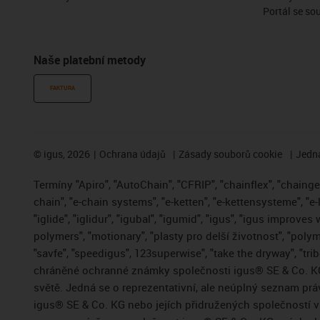
Portál se so
Naše platební metody
FAKTURA
©
igus, 2026
Ochrana údajů
Zásady souborů cookie
Jedna
Termíny "Apiro", "AutoChain", "CFRIP", "chainflex", "chainge",
chain", "e-chain systems", "e-ketten", "e-kettensysteme", "e-
"iglide", "iglidur", "igubal", "igumid", "igus", "igus improve
polymers", "motionary", "plasty pro delší životnost", "polym
"savfe", "speedigus", 123superwise", "take the dryway", "trib
chráněné ochranné známky společnosti igus® SE & Co. KG
světě. Jedná se o reprezentativní, ale neúplný seznam pr
igus® SE & Co. KG nebo jejích přidružených společností