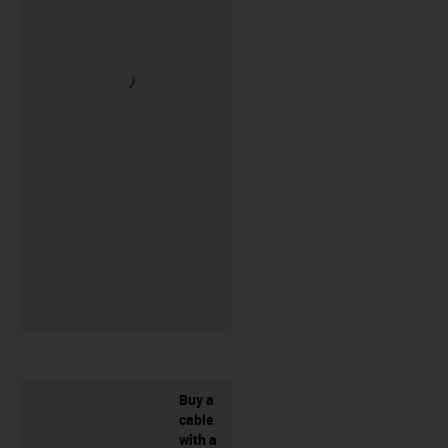
Buy a
cable
with a