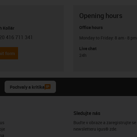
Opening hours
Office hours
h Kollár
20 416 711 341
Monday to Friday: 8 am - 8 pm
con-phone
Live chat
it form
24h
Pochvaly a kritika
Sledujte nás
us
Buďte v obraze a zaregistrujte se
oje
newsletteru igus® zde.
ma