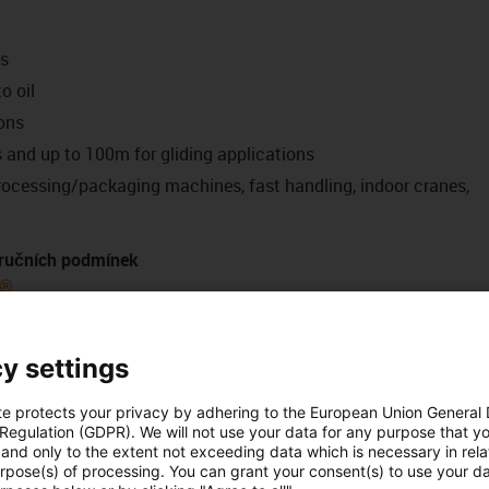
ns
o oil
ons
 and up to 100m for gliding applications
processing/packaging machines, fast handling, indoor cranes,
áručních podmínek
x®
5 milionů
7,5 milionu
10 milionů
]
a max.
Délka pojezdu
R min.
R min.
R min.
y settings
uzné
[m/s2]
[m]
[faktor x d]
[faktor x d]
[faktor x d]
te protects your privacy by adhering to the European Union General
 Regulation (GDPR). We will not use your data for any purpose that y
and only to the extent not exceeding data which is necessary in relat
6,8
7,5
8,5
urpose(s) of processing. You can grant your consent(s) to use your da