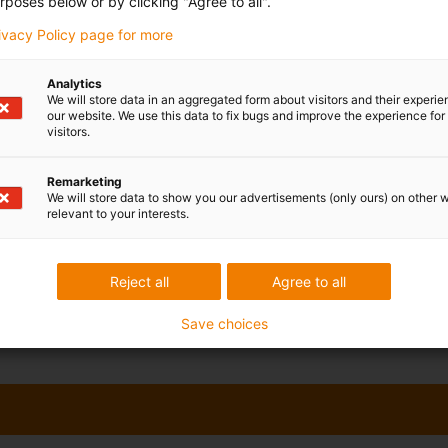
rposes below or by clicking "Agree to all".
5
80
≤ 100
5
6,8
7,5
rivacy Policy page for more
6,8
7,5
8,5
Analytics
ů – požádejte o individuální kalkulaci.
We will store data in an aggregated form about visitors and their experi
our website. We use this data to fix bugs and improve the experience for 
visitors.
Remarketing
We will store data to show you our advertisements (only ours) on other 
relevant to your interests.
Reject all
Agree to all
Save choices