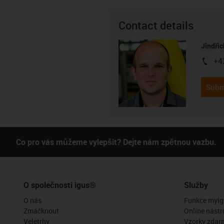
Contact details
Jindřic
+4
igus-i
Subm
Co pro vás můžeme vylepšit? Dejte nám zpětnou vazbu.
O společnosti igus®
Služby
O nás
Funkce myig
Zmáčknout
Online nástr
Veletrhy
Vzorky zdar