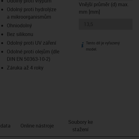
Odolný proti vrypům
Vnější průměr (d) max.
Odolný proti hydrolýze
mm [mm]
a mikroorganismům
Ohniodolný
Bez silikonu
Odolný proti UV záření
Tento díl je vyřazený
igus-icon-info
model.
Odolné proti olejům (dle
DIN EN 50363-10-2)
Záruka až 4 roky
Soubory ke
 data
Online nástroje
stažení