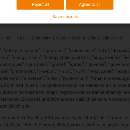
Reject all
Agree to all
Save choices
cí řád
Otisk
Podmínky
Nastavení ochrany dat
Jednací řád
 "řetězy pro jeřáby", "conprotect", "cradle-chain", "CTD", "drygear", "
loop", "energy
chain", "energy chain systems", "enjoyneering", "e-skin"
s what moves", "igus:bike", "igusGO", "igutex", "iguverse", "iguversum
ore", "print2mold", "Rawbot", "RBTX", "RCYL", "readycable", "readych
ofilament", "tribotape", "triflex", "twisterchain", "when it moves, i
, Kolín nad Rýnem, ve Spolkové republice Německo a v mnoha da
áv duševního vlastnictví (např. registrované ochranné známky ne
 v Německu, Evropské unii, USA a/nebo dalších zemích. Absence
stnických práv.
čností Allen Bradley, B&R, Baumüller, Beckhoff, Lahr, Control 
i, NUM, Parker, Bosch Rexroth, SEW, Siemens, Stöber ani jiných 