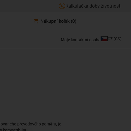
Kalkulačka doby životnosti
Nákupní košík
(0)
CZ
(
CS
)
Moje kontaktní osoba
adovaného převodového poměru, je
y kompatibilní.