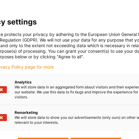
Počet produktů:
0
y settings
Seznam
Dla
Bohužel v současné době nejsou v této kategorii k dispozici ž
te protects your privacy by adhering to the European Union General
 Regulation (GDPR). We will not use your data for any purpose that y
podporu nebo řešení na míru? LiveChat igus® Vám okamžitě
and only to the extent not exceeding data which is necessary in relat
urpose(s) of processing. You can grant your consent(s) to use your da
rposes below or by clicking "Agree to all".
Pochvaly a kritika
rivacy Policy page for more
Analytics
We will store data in an aggregated form about visitors and their experi
Sledujte nás
our website. We use this data to fix bugs and improve the experience for 
visitors.
us
Buďte v obraze a zaregistrujte se
oje
newsletteru igus® zde.
ma
Remarketing
ubory CAD ke stažení
We will store data to show you our advertisements (only ours) on other 
Přihlásit se k odběru newslett
relevant to your interests.