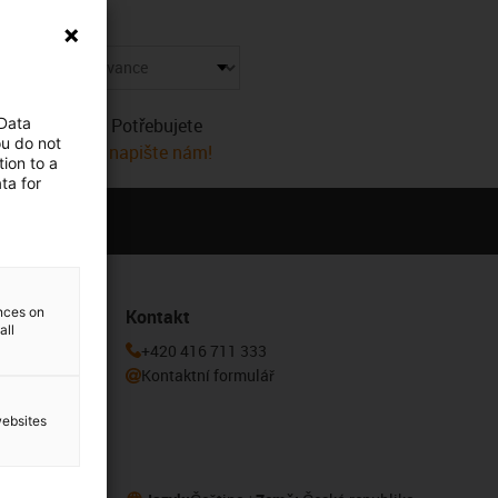
ždice
ádné produkty. Potřebujete
 Data
ou do not
 pomůže! Nebo
napište nám!
ion to a
ta for
ences on
Kontakt
all
 k odběru
+420 416 711 333
Kontaktní formulář
websites
eru