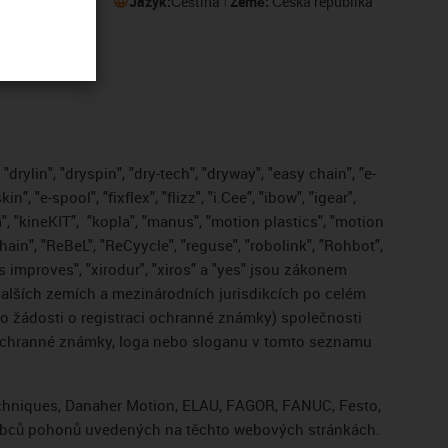
Jazyk:
Čeština
Země:
Česká republika
drylin", "dryspin", "dry-tech", "dryway", "easy chain", "e-
, "e-spool", "fixflex", "flizz", "i.Cee", "ibow", "igear",
", "kineKIT",
"kopla", "manus", "motion plastics", "motion
ain", "ReBeL", "ReCyycle", "reguse", "robolink", "Rohbot",
gus improves", "xirodur", "xiros" a "yes" jsou zákonem
lších zemích a mezinárodních jurisdikcích po celém
bo žádosti o registraci ochranné známky) společnosti
 ochranné známky, loga nebo sloganu v tomto seznamu
Techniques, Danaher Motion, ELAU, FAGOR, FANUC, Festo,
výrobců pohonů uvedených na těchto webových stránkách.