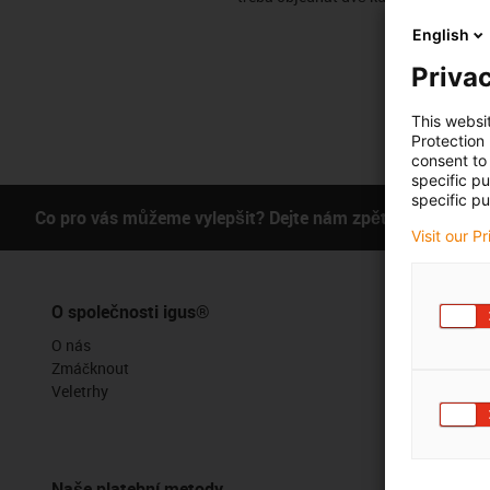
English
Privac
This websi
Protection
consent to 
specific p
specific pu
Co pro vás můžeme vylepšit? Dejte nám zpětnou vazbu.
Visit our P
O společnosti igus®
Služby
O nás
Funkce myig
Zmáčknout
Online nástr
Veletrhy
Vzorky zdar
Portál se so
Naše platební metody