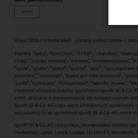
FAKTURA
©
igus, 2026
Ochrana údajů
Zásady souborů cookie
Jedna
Termíny "Apiro", "AutoChain", "CFRIP", "chainflex", "chainge",
chain", "e-chain systems", "e-ketten", "e-kettensysteme", "e-
"iglide", "iglidur", "igubal", "igumid", "igus", "igus improve
polymers", "motionary", "plasty pro delší životnost", "polym
"savfe", "speedigus", 123superwise", "take the dryway", "trib
chráněné ochranné známky společnosti igus® SE & Co. KG
světě. Jedná se o reprezentativní, ale neúplný seznam pr
igus® SE & Co. KG nebo jejích přidružených společností
neznamená, že se společnost igus® SE & Co. KG svých vla
igus® SE & Co. KG upozorňuje, že neprodává výrobky spole
Heidenhain, Jetter, Lenze, LinMot, LTi DRiVES, Mitsubish