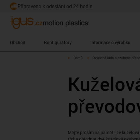
Připraveno k odeslání od 24 hodin
Obchod
Konfigurátory
Informace o výrobku
igus-icon-arrow-right
igus-icon-arrow-right
Domů
Ozubená kola a ozubené hřeb
Kuželov
převodo
Mějte prosím na paměti, že kuželov
třeba objednat dvě kuželová ozubená