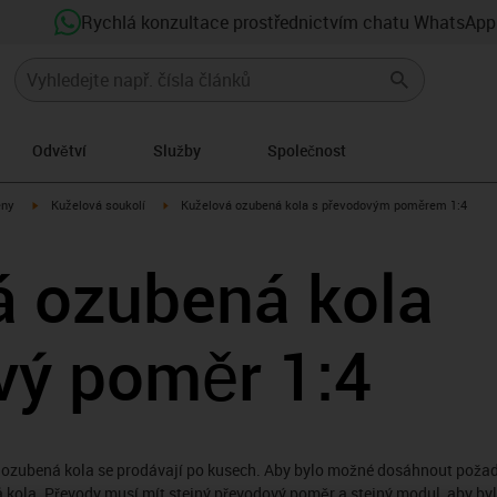
Rychlá konzultace prostřednictvím chatu WhatsApp
Odvětví
Služby
Společnost
igus-icon-arrow-right
igus-icon-arrow-right
eny
Kuželová soukolí
Kuželová ozubená kola s převodovým poměrem 1:4
á ozubená kola
vý poměr 1:4
á ozubená kola se prodávají po kusech. Aby bylo možné dosáhnout pož
 kola. Převody musí mít stejný převodový poměr a stejný modul, aby byl