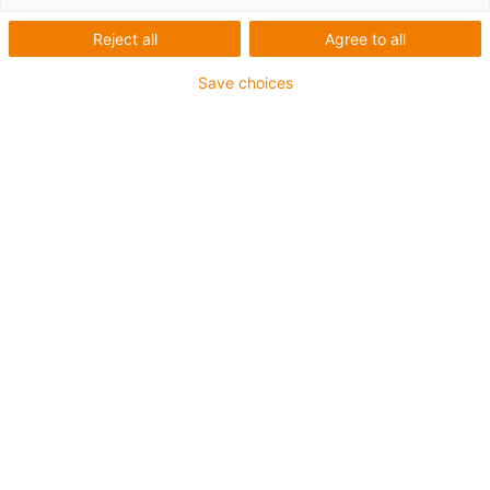
Reject all
Agree to all
Save choices
Seznam
Dlaždice
Počet produktů:
0
Bohužel v současné době nejsou v této kategorii k
dispozici žádné produkty. Potřebujete podporu nebo
řešení na míru? LiveChat igus® Vám okamžitě
pomůže! Nebo
napište nám!
Co pro vás můžeme vylepšit? Dejte nám zpětnou vazbu.
Pochvaly a kritika