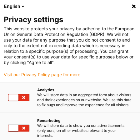
English
(0)
Privacy settings
igus-icon-arrow-right
igus-icon-arrow-right
igus-icon-arrow-right
igus-icon-
Domů
Ozubená kola a ozubené hřebeny
Kuželová soukolí
This website protects your privacy by adhering to the European
Kuželové ozubené kolo s převodem 1:2
Union General Data Protection Regulation (GDPR). We will not
use your data for any purpose that you do not consent to and
only to the extent not exceeding data which is necessary in
relation to a specific purpose(s) of processing. You can grant
Kuželová ozubená kola
your consent(s) to use your data for specific purposes below or
by clicking "Agree to all".
Visit our Privacy Policy page for more
převodový poměr 1:2
Analytics
We will store data in an aggregated form about visitors
and their experiences on our website. We use this data
to fix bugs and improve the experience for all visitors.
Mějte prosím na paměti, že kuželová ozubená kola se prodávají po
kusech. Aby bylo možné dosáhnout požadovaného převodového
poměru, je třeba objednat dvě kuželová ozubená kola. Převody
Remarketing
We will store data to show you our advertisements
musí mít stejný převodový poměr a stejný modul, aby byly
(only ours) on other websites relevant to your
kompatibilní.
interests.