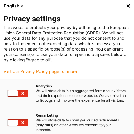
English
Vyberte místo pro doručení
Privacy settings
Výběr stránky země/oblasti může ovlivnit různé faktory
This website protects your privacy by adhering to the European
Union General Data Protection Regulation (GDPR). We will not
Zobrazit všechna místa
use your data for any purpose that you do not consent to and
only to the extent not exceeding data which is necessary in
relation to a specific purpose(s) of processing. You can grant
Přejít na www.igus.com
your consent(s) to use your data for specific purposes below or
by clicking "Agree to all".
Visit our Privacy Policy page for more
(0)
Analytics
We will store data in an aggregated form about visitors
Domovská stránka
Novinky
Aktualizace firmwaru D1
and their experiences on our website. We use this data
to fix bugs and improve the experience for all visitors.
Aktualizace firmwaru pro
Remarketing
We will store data to show you our advertisements
(only ours) on other websites relevant to your
D1
interests.