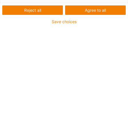
Počet produktů:
0
Reject all
Agree to all
Bohužel v současné době nejsou v této kategorii k
dispozici žádné produkty. Potřebujete podporu nebo
Save choices
řešení na míru? LiveChat igus® Vám okamžitě
pomůže! Nebo
napište nám!
Co pro vás můžeme vylepšit? Dejte nám zpětnou vazbu.
Pochvaly a kritika
O společnosti igus®
O nás
Zmáčknout
Veletrhy