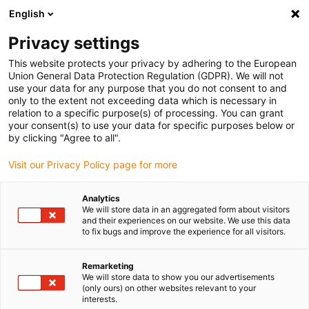
English
(0)
Privacy settings
igus-icon-arrow-right
igus-icon-arrow-right
igus-icon-arrow-right
igus-icon
Domů
Zástrčkové konektory
TE Connectivity (Intercontec)
This website protects your privacy by adhering to the European
série M17/617/917
Union General Data Protection Regulation (GDPR). We will not
use your data for any purpose that you do not consent to and
only to the extent not exceeding data which is necessary in
relation to a specific purpose(s) of processing. You can grant
Intercontec série M17 / 617
your consent(s) to use your data for specific purposes below or
by clicking "Agree to all".
Visit our Privacy Policy page for more
Analytics
We will store data in an aggregated form about visitors
and their experiences on our website. We use this data
to fix bugs and improve the experience for all visitors.
Remarketing
Seznam
Dlaždice
We will store data to show you our advertisements
(only ours) on other websites relevant to your
interests.