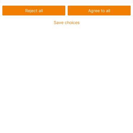
Počet produktů:
0
Reject all
Agree to all
Bohužel v současné době nejsou v této kategorii k
dispozici žádné produkty. Potřebujete podporu nebo
Save choices
řešení na míru? LiveChat igus® Vám okamžitě
pomůže! Nebo
napište nám!
Co pro vás můžeme vylepšit? Dejte nám zpětnou vazbu.
Pochvaly a kritika
O společnosti igus®
O nás
Zmáčknout
Veletrhy
Služby
Funkce myigus