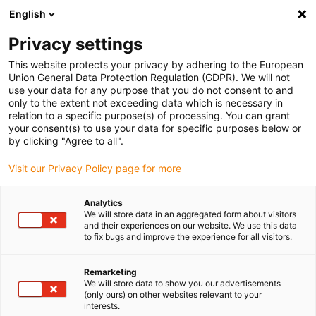
English
(0)
Privacy settings
igus-icon-arrow-right
igus-icon-arrow-right
igus-icon-arrow-right
igus-icon
Domů
Zástrčkové konektory
TE Connectivity (Intercontec)
This website protects your privacy by adhering to the European
série C/940
Union General Data Protection Regulation (GDPR). We will not
use your data for any purpose that you do not consent to and
only to the extent not exceeding data which is necessary in
relation to a specific purpose(s) of processing. You can grant
Série Intercontec C / 940
your consent(s) to use your data for specific purposes below or
by clicking "Agree to all".
Visit our Privacy Policy page for more
Analytics
We will store data in an aggregated form about visitors
and their experiences on our website. We use this data
to fix bugs and improve the experience for all visitors.
Remarketing
Seznam
Dlaždice
We will store data to show you our advertisements
(only ours) on other websites relevant to your
interests.