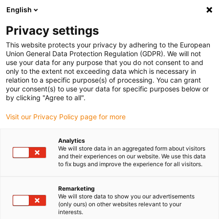
English
(0)
Privacy settings
igus-icon-arrow-right
igus-icon-arrow-right
igus-icon-arrow-right
igus-icon-arrow-right
Domů
e-chains®
chytrá IoT řešení
Sledování stavu | i.Sense
This website protects your privacy by adhering to the European
Union General Data Protection Regulation (GDPR). We will not
use your data for any purpose that you do not consent to and
only to the extent not exceeding data which is necessary in
Systémy chytrého
relation to a specific purpose(s) of processing. You can grant
your consent(s) to use your data for specific purposes below or
by clicking "Agree to all".
monitorování stavu pro
Visit our Privacy Policy page for more
Analytics
omezení prostojů a zlepšení
We will store data in an aggregated form about visitors
and their experiences on our website. We use this data
to fix bugs and improve the experience for all visitors.
celkové efektivity zařízení
Remarketing
We will store data to show you our advertisements
(only ours) on other websites relevant to your
interests.