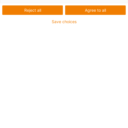
Reject all
Agree to all
Save choices
Seznam
Dlaždice
Počet produktů:
0
Bohužel v současné době nejsou v této kategorii k
dispozici žádné produkty. Potřebujete podporu nebo
řešení na míru? LiveChat igus® Vám okamžitě
pomůže! Nebo
napište nám!
Contact us