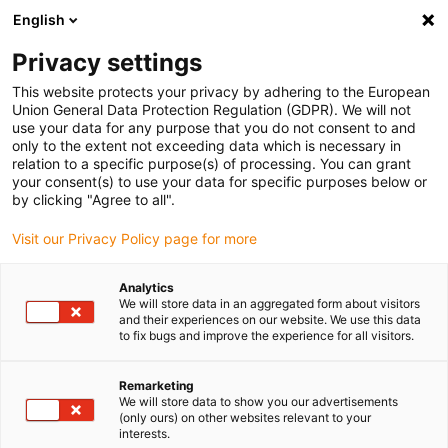
English
(0)
Privacy settings
igus-icon-arrow-right
igus-icon-arrow-right
igus-icon-arrow-right
Domů
Robotika
Lineární roboty
This website protects your privacy by adhering to the European
Union General Data Protection Regulation (GDPR). We will not
use your data for any purpose that you do not consent to and
only to the extent not exceeding data which is necessary in
Lineární roboty
relation to a specific purpose(s) of processing. You can grant
your consent(s) to use your data for specific purposes below or
by clicking "Agree to all".
Visit our Privacy Policy page for more
Lineární roboty igus® jsou poháněny plochým ozubeným
řemenovým převodem, jejich pojezd je naprosto samomazné a
Analytics
splňují vysoké hygienické standardy. Lineární roboty nabízíme s
We will store data in an aggregated form about visitors
motory, konektory a dalšími příslušenstvími jako cenově výhodné
and their experiences on our website. We use this data
to fix bugs and improve the experience for all visitors.
kompletní systémy. Rádi bychom pro vás vytvořili řešení, které
bude přesně odpovídat vašim potřebám. Neváhejte a využijte naše
dvě následující konfigurační možnosti.
Remarketing
We will store data to show you our advertisements
(only ours) on other websites relevant to your
interests.