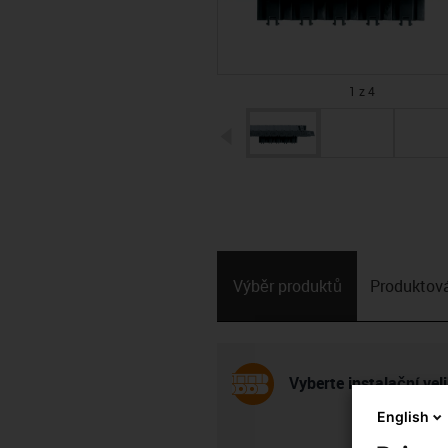
1 z 4
igus-icon-arrow-left
Výběr produktů
Produktová
Vyberte instalační veli
English