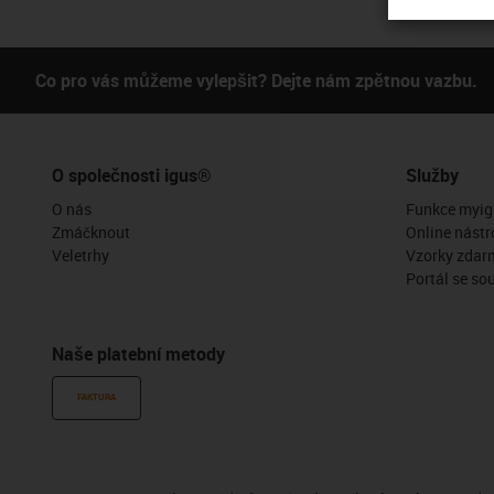
Co pro vás můžeme vylepšit? Dejte nám zpětnou vazbu.
O společnosti igus®
Služby
O nás
Funkce myig
Zmáčknout
Online nástr
Veletrhy
Vzorky zdar
Portál se so
Naše platební metody
FAKTURA