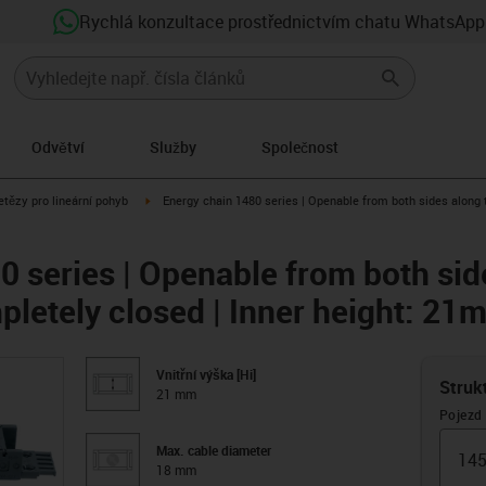
Rychlá konzultace prostřednictvím chatu WhatsApp
Odvětví
Služby
Společnost
right
igus-icon-arrow-right
etězy pro lineární pohyb
Energy chain 1480 series | Openable from both sides along t
0 series | Openable from both sid
pletely closed | Inner height: 21
Vnitřní výška [Hi]
Struk
21 mm
Pojezd
Max. cable diameter
18 mm