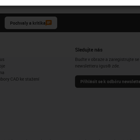
Pochvaly a kritika
Sledujte nás
us
Buďte v obraze a zaregistrujte se
oje
newsletteru igus® zde.
ma
ubory CAD ke stažení
Přihlásit se k odběru newslett