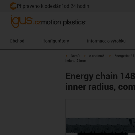
Připraveno k odeslání od 24 hodin
Obchod
Konfigurátory
Informace o výrobku
igus-icon-arrow-right
igus-icon-arrow-right
igus-icon-arrow-
Domů
e-chains®
Energetické ř
height: 21mm
Energy chain 148
inner radius, com