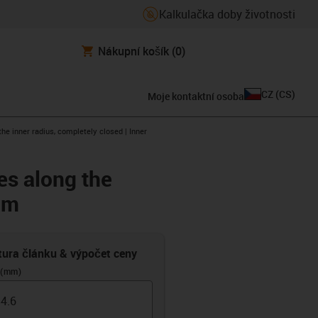
Kalkulačka doby životnosti
Nákupní košík
(0)
CZ
(
CS
)
Moje kontaktní osoba
he inner radius, completely closed | Inner
es along the
mm
tura článku & výpočet ceny
 (mm)