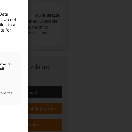
ain®
 Data
1 670,90 CZK
:
1480.015.075.0
ou do not
gy chain 1480 series | Openable
ion to a
 both sides along the inner
ta for
s, completely closed | Inner
ht: 21mm
ences on
te si jisti, zda se
all
e hodit?
Výpočet životnosti
websites
-icon-lebensdauerrechner
Požádat o bezplatný vzorek
-icon-gratismuster
Stáhnout CAD data
-icon-cad-dateien