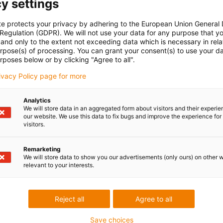
y settings
e-ch
te protects your privacy by adhering to the European Union General
Díl č.
con-check
Kluzné
Vertikální
 Regulation (GDPR). We will not use your data for any purpose that y
Ener
and only to the extent not exceeding data which is necessary in relat
prověšená
from
urpose(s) of processing. You can grant your consent(s) to use your da
radiu
rposes below or by clicking "Agree to all".
heig
rivacy Policy page for more
Analytics
We will store data in an aggregated form about visitors and their experi
Nejs
our website. We use this data to fix bugs and improve the experience for 
visitors.
bud
rd
itřní šířka [Bi] [mm]
Poloměr ohybu [R] [mm]
Remarketing
We will store data to show you our advertisements (only ours) on other 
igus
5
75
relevant to your interests.
igus
Reject all
Agree to all
igus
Save choices