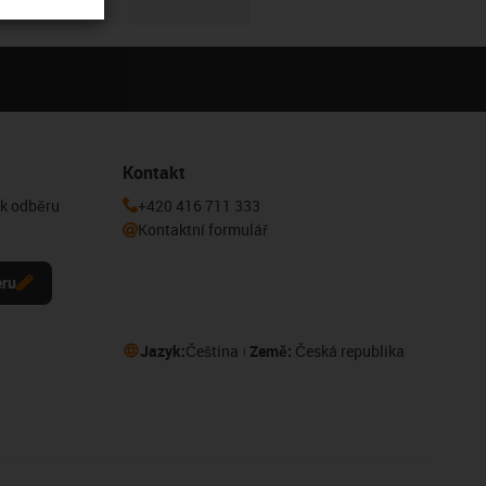
Kontakt
 k odběru
+420 416 711 333
Kontaktní formulář
eru
Jazyk:
Čeština
Země:
Česká republika