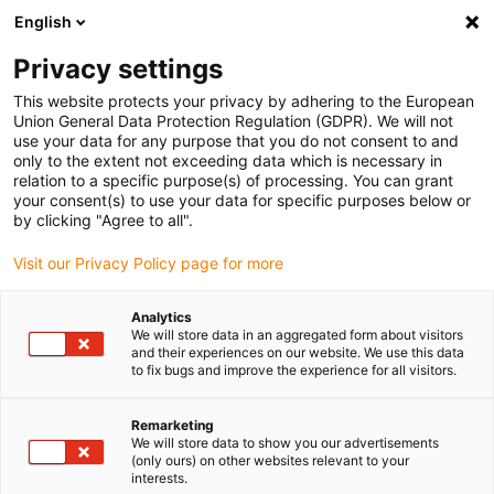
English
(0)
Privacy settings
igus-icon-arrow-right
igus-icon-arrow-right
igus-icon-arrow-right
igus-
Domů
Kabely pro energetické řetězy
Konfekcionované kabely
This website protects your privacy by adhering to the European
igus-icon-arrow-right
Video, vision, sběrnicová technologie
TPE sběrnicový bus kabel | FireWire,
Union General Data Protection Regulation (GDPR). We will not
konektor A: Molex pin B bez zamykání, konektor B: Molex pin B bez zamykání
use your data for any purpose that you do not consent to and
only to the extent not exceeding data which is necessary in
TPE sběrnicový bus kabel |
relation to a specific purpose(s) of processing. You can grant
your consent(s) to use your data for specific purposes below or
FireWire, konektor A: Molex
by clicking "Agree to all".
pin B bez zamykání, konektor
Visit our Privacy Policy page for more
B: Molex pin B bez zamykání
Analytics
We will store data in an aggregated form about visitors
and their experiences on our website. We use this data
Ukončovaný model
to fix bugs and improve the experience for all visitors.
Remarketing
We will store data to show you our advertisements
(only ours) on other websites relevant to your
interests.