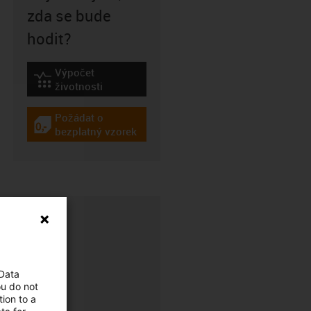
zda se bude
hodit?
Výpočet
igus-icon-lebensdauerrechner
životnosti
Požádat o
igus-icon-gratismuster
bezplatný vzorek
 Data
ou do not
ion to a
CFRIP®