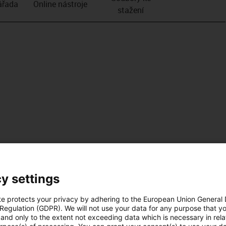
­řada
Online nástroje
stažení
y settings
te protects your privacy by adhering to the European Union General
 Regulation (GDPR). We will not use your data for any purpose that y
and only to the extent not exceeding data which is necessary in relat