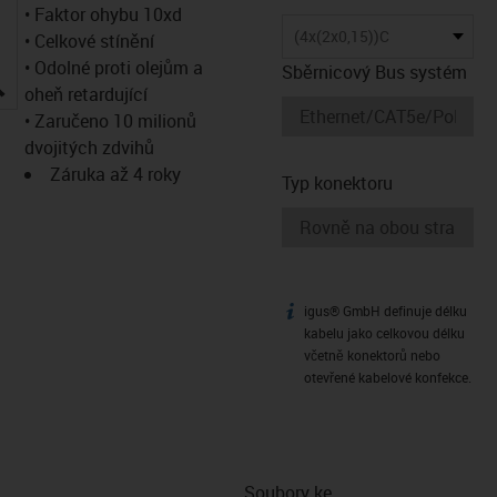
• Faktor ohybu 10xd
(4x(2x0,15))C
• Celkové stínění
• Odolné proti olejům a
Sběrnicový Bus systém
igus-icon-lupe
oheň retardující
• Zaručeno 10 milionů
dvojitých zdvihů
Záruka až 4 roky
Typ konektoru
igus® GmbH definuje délku
igus-icon-info
kabelu jako celkovou délku
včetně konektorů nebo
otevřené kabelové konfekce.
Soubory ke