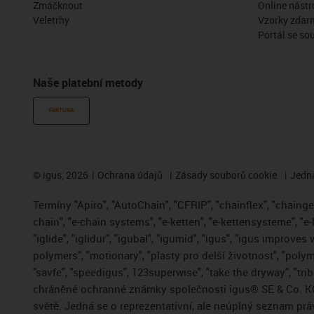
Zmáčknout
Online nástr
Veletrhy
Vzorky zdar
Portál se so
Naše platební metody
FAKTURA
©
igus, 2026
Ochrana údajů
Zásady souborů cookie
Jedna
Termíny "Apiro", "AutoChain", "CFRIP", "chainflex", "chainge",
chain", "e-chain systems", "e-ketten", "e-kettensysteme", "e-
"iglide", "iglidur", "igubal", "igumid", "igus", "igus improve
polymers", "motionary", "plasty pro delší životnost", "polym
"savfe", "speedigus", 123superwise", "take the dryway", "trib
chráněné ochranné známky společnosti igus® SE & Co. KG
světě. Jedná se o reprezentativní, ale neúplný seznam pr