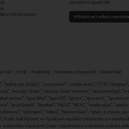
oje
newsletteru igus® zde.
ma
ubory CAD ke stažení
Přihlásit se k odběru newslett
cí řád
Otisk
Podmínky
Nastavení ochrany dat
Jednací řád
 "řetězy pro jeřáby", "conprotect", "cradle-chain", "CTD", "drygear", "
loop", "energy
chain", "energy chain systems", "enjoyneering", "e-skin"
s what moves", "igus:bike", "igusGO", "igutex", "iguverse", "iguversum
ore", "print2mold", "Rawbot", "RBTX", "RCYL", "readycable", "readych
ofilament", "tribotape", "triflex", "twisterchain", "when it moves, i
, Kolín nad Rýnem, ve Spolkové republice Německo a v mnoha da
áv duševního vlastnictví (např. registrované ochranné známky ne