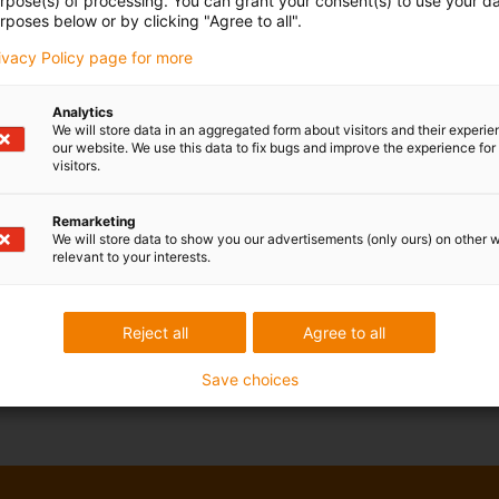
urpose(s) of processing. You can grant your consent(s) to use your da
rposes below or by clicking "Agree to all".
rivacy Policy page for more
Analytics
We will store data in an aggregated form about visitors and their experi
our website. We use this data to fix bugs and improve the experience for 
visitors.
Remarketing
We will store data to show you our advertisements (only ours) on other 
relevant to your interests.
Reject all
Agree to all
Save choices