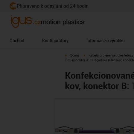
Připraveno k odeslání od 24 hodin
Obchod
Konfigurátory
Informace o výrobku
igus-icon-arrow-right
igus-icon-arrow-right
Domů
Kabely pro energetické řetězy
TPE, konektor A: Telegärtner RJ45 kov, konekt
Konfekcionované 
kov, konektor B: