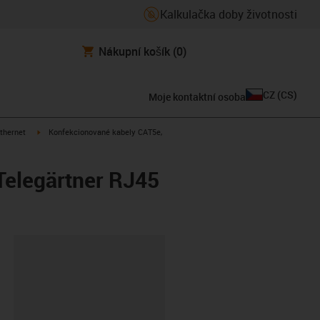
Kalkulačka doby životnosti
Nákupní košík
(0)
CZ
(
CS
)
Moje kontaktní osoba
s-icon-arrow-right
igus-icon-arrow-right
thernet
Konfekcionované kabely CAT5e,
Telegärtner RJ45
board