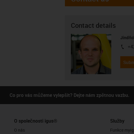
Contact details
Jindřic
+4
igus-i
Subm
Co pro vás můžeme vylepšit? Dejte nám zpětnou vazbu.
O společnosti igus®
Služby
O nás
Funkce myig