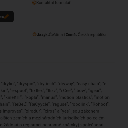
Kontaktní formulář
eru
Jazyk:
Čeština
Země:
Česká republika
drylin", "dryspin", "dry-tech", "dryway", "easy chain", "e-
, "e-spool", "fixflex", "flizz", "i.Cee", "ibow", "igear",
", "kineKIT",
"kopla", "manus", "motion plastics", "motion
ain", "ReBeL", "ReCyycle", "reguse", "robolink", "Rohbot",
gus improves", "xirodur", "xiros" a "yes" jsou zákonem
lších zemích a mezinárodních jurisdikcích po celém
bo žádosti o registraci ochranné známky) společnosti