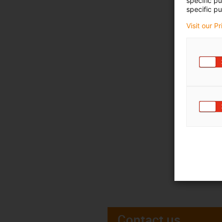
specific p
specific pu
Visit our P
Contact us