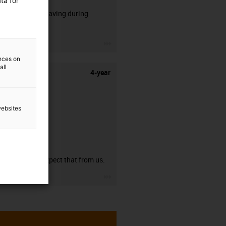
ta for
50% time saving during
stripping.
igus-icon-3arrow
ences on
all
4-year
websites
guarantee
You can expect that from us.
igus-icon-3arrow