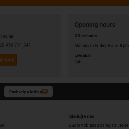
Opening hours
Office hours
h Kollár
20 416 711 341
Monday to Friday: 8 am - 8 pm
con-phone
Live chat
it form
24h
Pochvaly a kritika
Sledujte nás
us
Buďte v obraze a zaregistrujte se