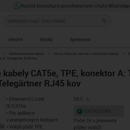
Rychlá konzultace prostřednictvím chatu WhatsApp
Odvětví
Služby
Společnost
igus-icon-arrow-right
igus-icon-arrow-right
igu
Konfekcionované kabely
Síťové, Ethernet, optické a sběrnicové kabely
E
or B: Telegärtner RJ45 kov
kabely CAT5e, TPE, konektor A: 
 Telegärtner RJ45 kov
igus-icon-copy-clip
• Ethernet/CC-Link
Díl č.
IE/CAT5e
igus-icon-lieferzeit
CAT9521004
• Pro aplikace
v energetických řetězech
Počet žil a jmenovitý
• Vnější plášť TPE
průřez vodičů