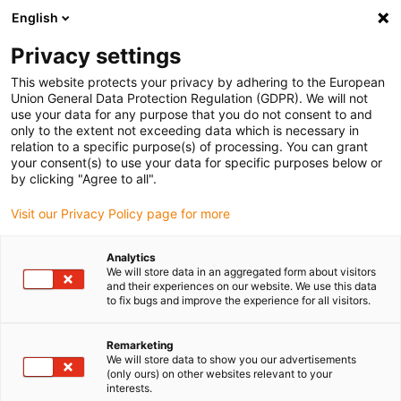
English
(0)
Privacy settings
igus-icon-arrow-right
igus-icon-arrow-right
igus-icon-arrow-right
igus-
Domů
Kabely pro energetické řetězy
Konfekcionované kabely
This website protects your privacy by adhering to the European
igus-icon-arrow-right
Síťové, Ethernet, optické a sběrnicové kabely
Konfekcionované kabely CAT6A,
Union General Data Protection Regulation (GDPR). We will not
PUR, konektor A: RJ45, konektor B: RJ45 úhlový, Telegärtner
use your data for any purpose that you do not consent to and
only to the extent not exceeding data which is necessary in
Konfekcionované kabely
relation to a specific purpose(s) of processing. You can grant
your consent(s) to use your data for specific purposes below or
CAT6A, PUR, konektor A:
by clicking "Agree to all".
RJ45, konektor B: RJ45
Visit our Privacy Policy page for more
úhlový, Telegärtner
Analytics
We will store data in an aggregated form about visitors
and their experiences on our website. We use this data
to fix bugs and improve the experience for all visitors.
Remarketing
We will store data to show you our advertisements
(only ours) on other websites relevant to your
interests.