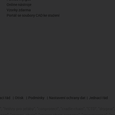
Online nástroje
Vzorky zdarma
Portál se soubory CAD ke stažení
cí řád
Otisk
Podmínky
Nastavení ochrany dat
Jednací řád
 "řetězy pro jeřáby", "conprotect", "cradle-chain", "CTD", "drygear", "
loop", "energy
chain", "energy chain systems", "enjoyneering", "e-skin"