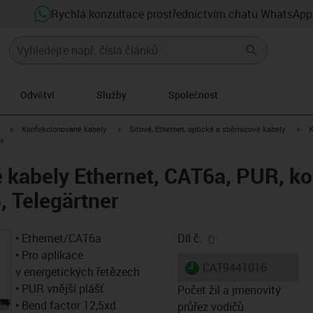
Rychlá konzultace prostřednictvím chatu WhatsApp
Odvětví
Služby
Společnost
igus-icon-arrow-right
igus-icon-arrow-right
igu
Konfekcionované kabely
Síťové, Ethernet, optické a sběrnicové kabely
K
er
kabely Ethernet, CAT6a, PUR, ko
, Telegärtner
igus-icon-copy-clip
• Ethernet/CAT6a
Díl č.
• Pro aplikace
igus-icon-lieferzeit
CAT9441016
v energetických řetězech
• PUR vnější plášť
Počet žil a jmenovitý
• Bend factor 12,5xd
průřez vodičů