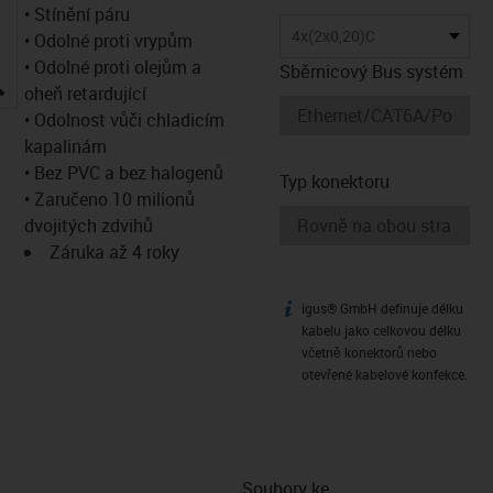
• Stínění páru
4x(2x0,20)C
• Odolné proti vrypům
• Odolné proti olejům a
Sběrnicový Bus systém
igus-icon-lupe
oheň retardující
• Odolnost vůči chladicím
kapalinám
• Bez PVC a bez halogenů
Typ konektoru
• Zaručeno 10 milionů
dvojitých zdvihů
Záruka až 4 roky
igus® GmbH definuje délku
igus-icon-info
kabelu jako celkovou délku
včetně konektorů nebo
otevřené kabelové konfekce.
Soubory ke