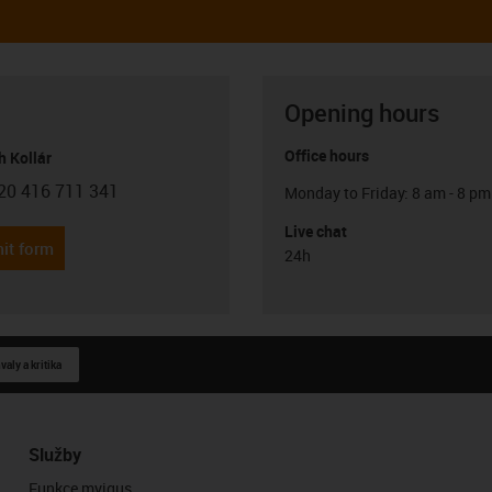
Opening hours
Office hours
h Kollár
20 416 711 341
Monday to Friday: 8 am - 8 pm
con-phone
Live chat
it form
24h
aly a kritika
Služby
Funkce myigus