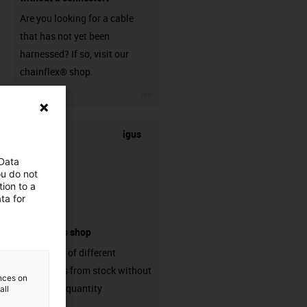
Are you looking for a cable
that has not yet been
harnessed? If so, visit our
chainflex® shop.
igus-icon-3arrow
igus
 Data
ou do not
ion to a
ta for
connectors shop
big variaty of different
connectors from stock without
ences on
min. order quantity
all