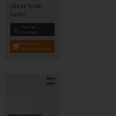
zda se bude
hodit?
Výpočet
igus-icon-lebensdauerrechner
životnosti
Požádat o
igus-icon-gratismuster
bezplatný vzorek
Buy a
cable
without a connector?