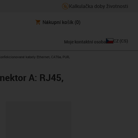
Kalkulačka doby životnosti
Nákupní košík
(0)
CZ
(
CS
)
Moje kontaktní osoba
s-icon-arrow-right
onfekcionované kabely Ethernet, CAT6a, PUR,
nektor A: RJ45,
board