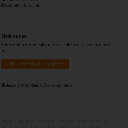
Kontaktní formulář
Sledujte nás
Buďte v obraze a zaregistrujte se k odběru newsletteru igus®
zde.
Přihlásit se k odběru newsletteru
Jazyk:
Čeština
Země:
Česká republika
drylin", "dryspin", "dry-tech", "dryway", "easy chain", "e-
, "e-spool", "fixflex", "flizz", "i.Cee", "ibow", "igear",