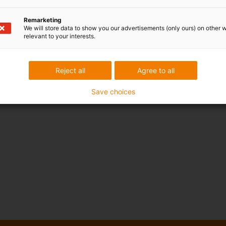
Remarketing
We will store data to show you our advertisements (only ours) on other 
relevant to your interests.
Reject all
Agree to all
Save choices