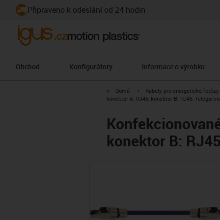
Připraveno k odeslání od 24 hodin
Obchod
Konfigurátory
Informace o výrobku
igus-icon-arrow-right
igus-icon-arrow-right
Domů
Kabely pro energetické řetězy
konektor A: RJ45, konektor B: RJ45, Telegärtn
Konfekcionované 
konektor B: RJ45