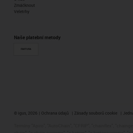
Zmáčknout
Veletrhy
Naše platební metody
FAKTURA
©
igus, 2026
Ochrana údajů
Zásady souborů cookie
Jedna
Termíny "Apiro", "AutoChain", "CFRIP", "chainflex", "chainge",
chain", "e-chain systems", "e-ketten", "e-kettensysteme", "e-