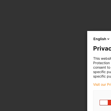
English
Privac
This websi
Protection
consent to 
specific p
specific pu
Visit our P