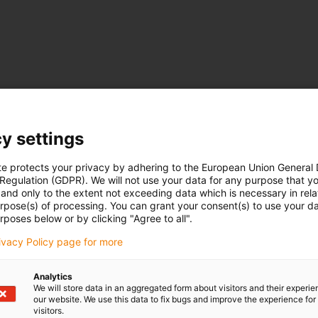
y settings
te protects your privacy by adhering to the European Union General
 Regulation (GDPR). We will not use your data for any purpose that y
and only to the extent not exceeding data which is necessary in relat
urpose(s) of processing. You can grant your consent(s) to use your da
rposes below or by clicking "Agree to all".
rivacy Policy page for more
Analytics
We will store data in an aggregated form about visitors and their experi
our website. We use this data to fix bugs and improve the experience for 
visitors.