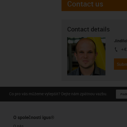
Contact us
Contact details
Jindřic
+4
igus-i
Subm
Co pro vás můžeme vylepšit? Dejte nám zpětnou vazbu.
Pochv
O společnosti igus®
O nás