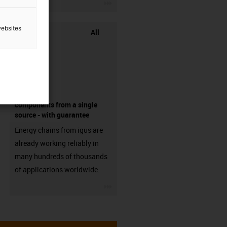
igus-icon-3arrow
websites
All
components from a single
source - with guarantee
Energy chains from igus are
already working reliably in
many hundreds of thousands
of applications worldwide.
igus-icon-3arrow