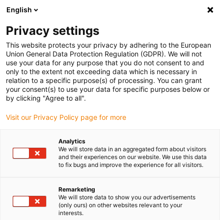
English
(0)
Privacy settings
igus-icon-arrow-right
igus-icon-arrow-right
igus-icon-arrow-right
igus-
Domů
Kabely pro energetické řetězy
Konfekcionované kabely
This website protects your privacy by adhering to the European
igus-icon-arrow-right
Síťové, Ethernet, optické a sběrnicové kabely
Konfekcionované kabely CAT5e,
Union General Data Protection Regulation (GDPR). We will not
PUR torzní, konektor A: Hirose RJ45, konektor B: konektor Intercontec 615
use your data for any purpose that you do not consent to and
only to the extent not exceeding data which is necessary in
Konfekcionované kabely
relation to a specific purpose(s) of processing. You can grant
your consent(s) to use your data for specific purposes below or
CAT5e, PUR torzní, konektor
by clicking "Agree to all".
A: Hirose RJ45, konektor B:
Visit our Privacy Policy page for more
konektor Intercontec 615
Analytics
We will store data in an aggregated form about visitors
and their experiences on our website. We use this data
Ukončovaný model
to fix bugs and improve the experience for all visitors.
Remarketing
We will store data to show you our advertisements
(only ours) on other websites relevant to your
interests.