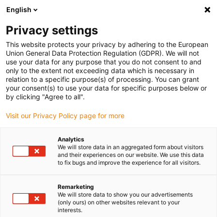
English
(0)
Privacy settings
igus-icon-arrow-right
igus-icon-arrow-right
igus-icon-arrow-right
igus-
Domů
Kabely pro energetické řetězy
Konfekcionované kabely
This website protects your privacy by adhering to the European
igus-icon-arrow-right
igus-icon-arrow-right
Síťové, Ethernet, optické a sběrnicové kabely
Ethernet
Konfekcionované
Union General Data Protection Regulation (GDPR). We will not
kabely CAT5e, kroucená kabl., PUR, konektor A: Phoenix Contact RJ45, konektor B:
use your data for any purpose that you do not consent to and
Phoenix Contact RJ45, překřížené zapojení kontaktů
only to the extent not exceeding data which is necessary in
relation to a specific purpose(s) of processing. You can grant
Konfekcionované kabely
your consent(s) to use your data for specific purposes below or
by clicking "Agree to all".
CAT5e, kroucená kabl., PUR,
Visit our Privacy Policy page for more
konektor A: Phoenix Contact
RJ45, konektor B: Phoenix
Analytics
We will store data in an aggregated form about visitors
Contact RJ45, překřížené
and their experiences on our website. We use this data
to fix bugs and improve the experience for all visitors.
zapojení kontaktů
Remarketing
We will store data to show you our advertisements
(only ours) on other websites relevant to your
Ukončovaný model
interests.