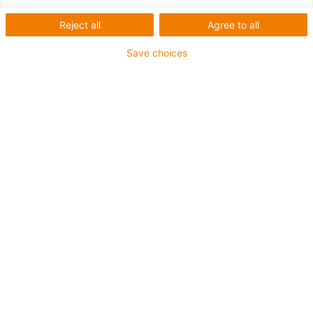
Reject all
Agree to all
Save choices
igus-icon-lup
Pro torzní aplikace
Vnější plášť z PUR
Stíněný
Odolný proti olejům a chladicím kapalinám
Ohniodolný
Odolný proti vrypům
Odolný proti hydrolýze a mikroorganismům
Záruka až 4 roky