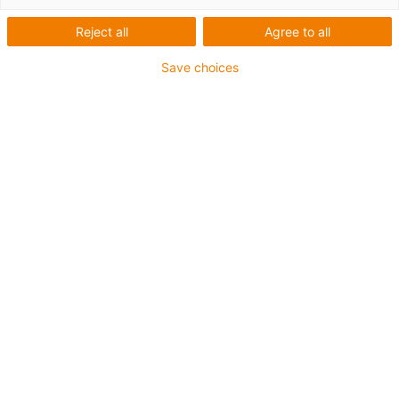
Reject all
Agree to all
Save choices
igus-icon-lup
• Ethernet/CC-Link IE/CAT5e
• Pro aplikace v energetických řetězech
• PUR vnější plášť
• Bend factor 12,5xd
• Celkové stínění
• Odolné proti vrypům
• Odolné proti olejům a oheň retardující
• Odolnost vůči chladicím kapalinám
• Bez PVC a bez halogenů
• Zaručeno 10 milionů dvojitých zdvihů
Záruka až 4 roky