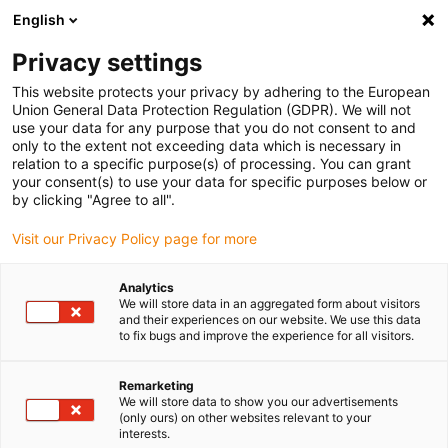
English
(0)
Privacy settings
igus-icon-arrow-right
igus-icon-arrow-right
igus-icon-arrow-right
igus-
Domů
Kabely pro energetické řetězy
Konfekcionované kabely
This website protects your privacy by adhering to the European
igus-icon-arrow-right
igus-icon-arrow-right
Síťové, Ethernet, optické a sběrnicové kabely
Ethernet
Konfekcionované
Union General Data Protection Regulation (GDPR). We will not
kabely CAT5e, PUR, konektor A: Phoenix Contact M12 kód X, konektor B: Phoenix
use your data for any purpose that you do not consent to and
Contact M12 kód X
only to the extent not exceeding data which is necessary in
relation to a specific purpose(s) of processing. You can grant
Konfekcionované kabely
your consent(s) to use your data for specific purposes below or
by clicking "Agree to all".
CAT5e, PUR, konektor A:
Visit our Privacy Policy page for more
Phoenix Contact M12 kód X,
konektor B: Phoenix Contact
Analytics
We will store data in an aggregated form about visitors
M12 kód X
and their experiences on our website. We use this data
to fix bugs and improve the experience for all visitors.
Remarketing
We will store data to show you our advertisements
(only ours) on other websites relevant to your
interests.