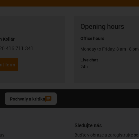
Opening hours
Office hours
h Kollár
20 416 711 341
Monday to Friday: 8 am - 8 pm
con-phone
Live chat
it form
24h
Pochvaly a kritika
Sledujte nás
us
Buďte v obraze a zaregistrujte se