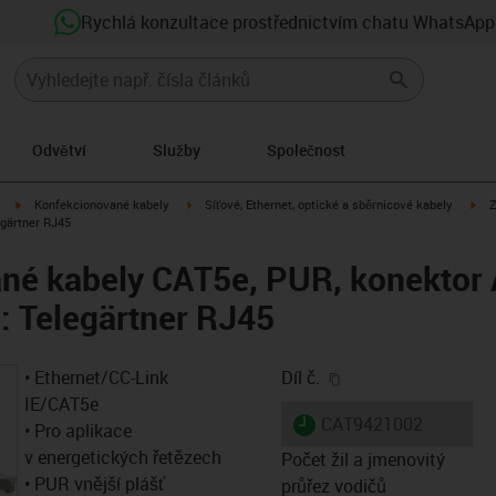
Rychlá konzultace prostřednictvím chatu WhatsApp
Odvětví
Služby
Společnost
igus-icon-arrow-right
igus-icon-arrow-right
igu
Konfekcionované kabely
Síťové, Ethernet, optické a sběrnicové kabely
Z
egärtner RJ45
é kabely CAT5e, PUR, konektor A
: Telegärtner RJ45
igus-icon-copy-clip
• Ethernet/CC-Link
Díl č.
IE/CAT5e
igus-icon-lieferzeit
CAT9421002
• Pro aplikace
v energetických řetězech
Počet žil a jmenovitý
• PUR vnější plášť
průřez vodičů