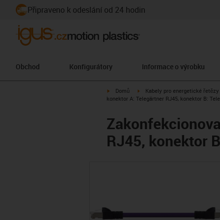
Připraveno k odeslání od 24 hodin
Obchod
Konfigurátory
Informace o výrobku
igus-icon-arrow-right
igus-icon-arrow-right
Domů
Kabely pro energetické řetězy
konektor A: Telegärtner RJ45, konektor B: Tel
Zakonfekcionovan
RJ45, konektor B