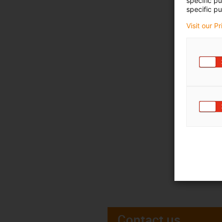
specific p
specific pu
Visit our P
Contact us