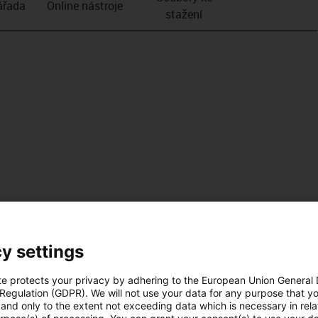
­řada
Online nástroje
stažení
y settings
te protects your privacy by adhering to the European Union General
 Regulation (GDPR). We will not use your data for any purpose that y
and only to the extent not exceeding data which is necessary in relat