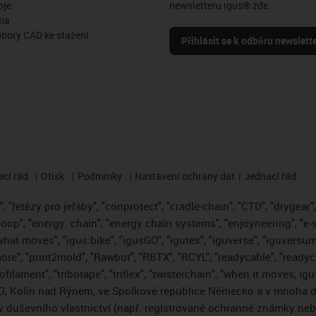
oje
newsletteru igus® zde.
ma
ubory CAD ke stažení
Přihlásit se k odběru newslett
cí řád
Otisk
Podmínky
Nastavení ochrany dat
Jednací řád
 "řetězy pro jeřáby", "conprotect", "cradle-chain", "CTD", "drygear", "
loop", "energy
chain", "energy chain systems", "enjoyneering", "e-skin"
s what moves", "igus:bike", "igusGO", "igutex", "iguverse", "iguversum
ore", "print2mold", "Rawbot", "RBTX", "RCYL", "readycable", "readych
ofilament", "tribotape", "triflex", "twisterchain", "when it moves, i
, Kolín nad Rýnem, ve Spolkové republice Německo a v mnoha da
áv duševního vlastnictví (např. registrované ochranné známky ne