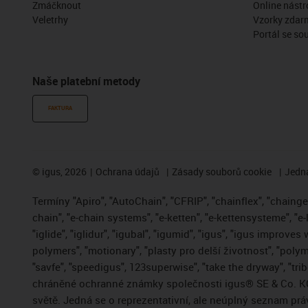
Zmáčknout
Online nástr
Veletrhy
Vzorky zdar
Portál se so
Naše platební metody
FAKTURA
©
igus, 2026
Ochrana údajů
Zásady souborů cookie
Jedna
Termíny "Apiro", "AutoChain", "CFRIP", "chainflex", "chainge",
chain", "e-chain systems", "e-ketten", "e-kettensysteme", "e-
"iglide", "iglidur", "igubal", "igumid", "igus", "igus improve
polymers", "motionary", "plasty pro delší životnost", "polym
"savfe", "speedigus", 123superwise", "take the dryway", "trib
chráněné ochranné známky společnosti igus® SE & Co. KG
světě. Jedná se o reprezentativní, ale neúplný seznam pr