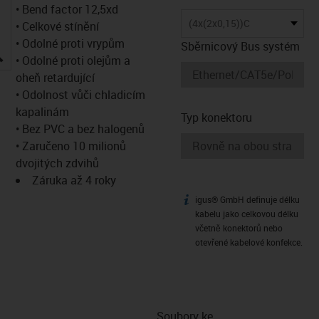
• Bend factor 12,5xd
(4x(2x0,15))C
• Celkové stínění
• Odolné proti vrypům
Sběrnicový Bus systém
igus-icon-lupe
• Odolné proti olejům a
oheň retardující
• Odolnost vůči chladicím
kapalinám
Typ konektoru
• Bez PVC a bez halogenů
• Zaručeno 10 milionů
dvojitých zdvihů
Záruka až 4 roky
igus® GmbH definuje délku
igus-icon-info
kabelu jako celkovou délku
včetně konektorů nebo
otevřené kabelové konfekce.
Soubory ke