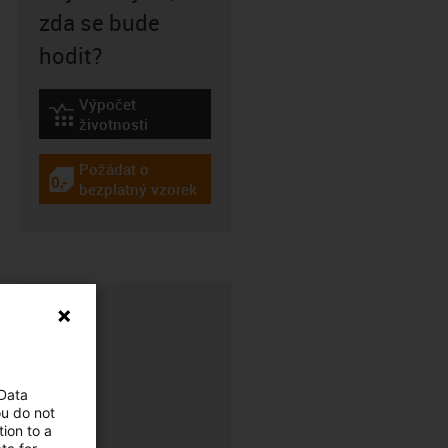
zda se bude
hodit?
Výpočet
igus-icon-lebensdauerrechner
životnosti
Požádat o
igus-icon-gratismuster
bezplatný vzorek
 Data
ou do not
ion to a
CFRIP®