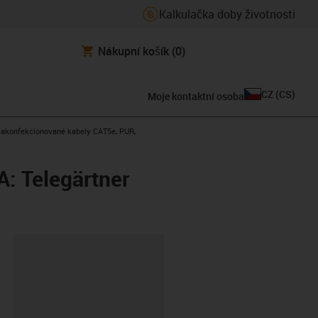
Kalkulačka doby životnosti
Nákupní košík
(0)
CZ
(
CS
)
Moje kontaktní osoba
s-icon-arrow-right
akonfekcionované kabely CAT5e, PUR,
: Telegärtner
board