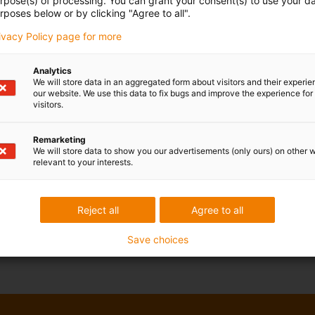
urpose(s) of processing. You can grant your consent(s) to use your da
rposes below or by clicking "Agree to all".
rivacy Policy page for more
Analytics
We will store data in an aggregated form about visitors and their experi
our website. We use this data to fix bugs and improve the experience for 
visitors.
Remarketing
We will store data to show you our advertisements (only ours) on other 
relevant to your interests.
Reject all
Agree to all
Save choices