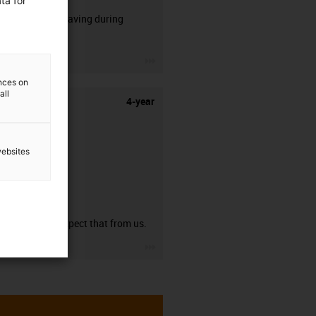
ta for
50% time saving during
stripping.
igus-icon-3arrow
ences on
all
4-year
websites
guarantee
You can expect that from us.
igus-icon-3arrow