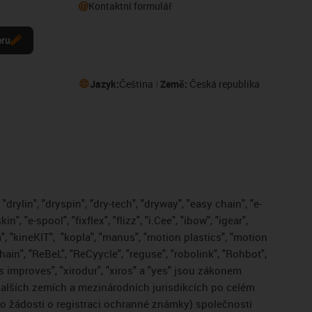
Kontaktní formulář
eru
Jazyk:
Čeština
Země:
Česká republika
drylin", "dryspin", "dry-tech", "dryway", "easy chain", "e-
, "e-spool", "fixflex", "flizz", "i.Cee", "ibow", "igear",
", "kineKIT",
"kopla", "manus", "motion plastics", "motion
ain", "ReBeL", "ReCyycle", "reguse", "robolink", "Rohbot",
gus improves", "xirodur", "xiros" a "yes" jsou zákonem
lších zemích a mezinárodních jurisdikcích po celém
bo žádosti o registraci ochranné známky) společnosti