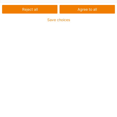
Reject all
Agree to all
Save choices
igus-icon-lup
Profinet
Struktura starquad
Pro aplikace s energetickými řetězy
Vnější plášť z PVC
Vnější plášť žlutozelené barvy
Poloměr ohybu 12,5xd
Celkové stínění
odolné proti olejům & oheň retardující
10 milionů dvojitých zdvihů zaručeno
Záruka až 4 roky