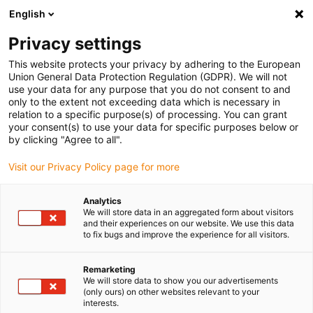
English
(0)
Privacy settings
igus-icon-arrow-right
igus-icon-arrow-right
igus-icon-arrow-right
igus-
Domů
Kabely pro energetické řetězy
Konfekcionované kabely
This website protects your privacy by adhering to the European
igus-icon-arrow-right
Síťové, Ethernet, optické a sběrnicové kabely
Konfekcionované kabely
Union General Data Protection Regulation (GDPR). We will not
Profinet, PVC odolné proti olejům, konektor A: Hirose RJ45, konektor B: Harting
use your data for any purpose that you do not consent to and
RJ45
only to the extent not exceeding data which is necessary in
relation to a specific purpose(s) of processing. You can grant
Konfekcionované kabely
your consent(s) to use your data for specific purposes below or
by clicking "Agree to all".
Profinet, PVC odolné proti
Visit our Privacy Policy page for more
olejům, konektor A: Hirose
RJ45, konektor B: Harting
Analytics
We will store data in an aggregated form about visitors
RJ45
and their experiences on our website. We use this data
to fix bugs and improve the experience for all visitors.
Remarketing
We will store data to show you our advertisements
(only ours) on other websites relevant to your
interests.