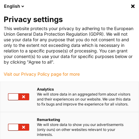
English
(0)
Privacy settings
igus-icon-arrow-right
igus-icon-arrow-right
igus-icon-arrow-right
igus-
Domů
Kabely pro energetické řetězy
Konfekcionované kabely
This website protects your privacy by adhering to the European
igus-icon-arrow-right
Síťové, Ethernet, optické a sběrnicové kabely
Konfekcionované kabely CAT5e,
Union General Data Protection Regulation (GDPR). We will not
PVC, konektor A: Hirose RJ45 T-angle vnitřní křivka, konektor B: Hirose RJ45 přímý
use your data for any purpose that you do not consent to and
only to the extent not exceeding data which is necessary in
Konfekcionované kabely
relation to a specific purpose(s) of processing. You can grant
your consent(s) to use your data for specific purposes below or
CAT5e, PVC, konektor A:
by clicking "Agree to all".
Hirose RJ45 T-angle vnitřní
Visit our Privacy Policy page for more
křivka, konektor B: Hirose
Analytics
RJ45 přímý
We will store data in an aggregated form about visitors
and their experiences on our website. We use this data
to fix bugs and improve the experience for all visitors.
Remarketing
We will store data to show you our advertisements
(only ours) on other websites relevant to your
interests.