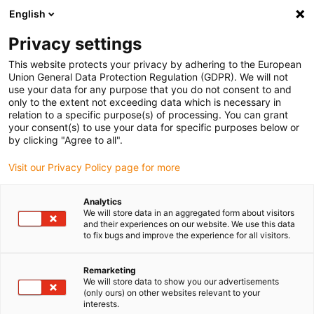
English
(0)
Privacy settings
igus-icon-arrow-right
igus-icon-arrow-right
igus-icon-arrow-right
igus-
Domů
Kabely pro energetické řetězy
Konfekcionované kabely
This website protects your privacy by adhering to the European
igus-icon-arrow-right
Síťové, Ethernet, optické a sběrnicové kabely
Konfekcionované kabely CAT5e,
Union General Data Protection Regulation (GDPR). We will not
PVC, konektor A: Hirose RJ45 úhlový oblouk horní, konektor B: Hirose RJ45 rovný
use your data for any purpose that you do not consent to and
only to the extent not exceeding data which is necessary in
Konfekcionované kabely
relation to a specific purpose(s) of processing. You can grant
your consent(s) to use your data for specific purposes below or
CAT5e, PVC, konektor A:
by clicking "Agree to all".
Hirose RJ45 úhlový oblouk
Visit our Privacy Policy page for more
horní, konektor B: Hirose RJ45
Analytics
rovný
We will store data in an aggregated form about visitors
and their experiences on our website. We use this data
to fix bugs and improve the experience for all visitors.
Remarketing
We will store data to show you our advertisements
(only ours) on other websites relevant to your
interests.