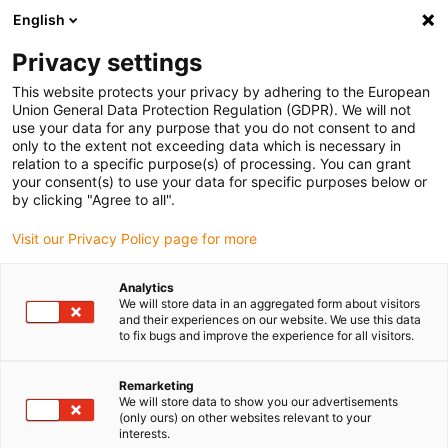
English
(0)
Privacy settings
igus-icon-arrow-right
igus-icon-arrow-right
igus-icon-arrow-right
igus-
Domů
Kabely pro energetické řetězy
Konfekcionované kabely
This website protects your privacy by adhering to the European
igus-icon-arrow-right
Síťové, Ethernet, optické a sběrnicové kabely
Konfekcionované kabely CAT6,
Union General Data Protection Regulation (GDPR). We will not
PVC, konektor A: Phoenix Contact RJ45, konektor B: Phoenix Contact RJ45
use your data for any purpose that you do not consent to and
only to the extent not exceeding data which is necessary in
Konfekcionované kabely CAT6,
relation to a specific purpose(s) of processing. You can grant
your consent(s) to use your data for specific purposes below or
PVC, konektor A: Phoenix
by clicking "Agree to all".
Contact RJ45, konektor B:
Visit our Privacy Policy page for more
Phoenix Contact RJ45
Analytics
We will store data in an aggregated form about visitors
and their experiences on our website. We use this data
to fix bugs and improve the experience for all visitors.
Remarketing
We will store data to show you our advertisements
(only ours) on other websites relevant to your
interests.