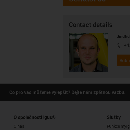
Contact details
Jindřic
+4
igus-i
Subm
Co pro vás můžeme vylepšit? Dejte nám zpětnou vazbu.
O společnosti igus®
Služby
O nás
Funkce myig