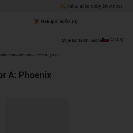
Kalkulačka doby životnosti
Nákupní košík
(0)
CZ
(
CS
)
Moje kontaktní osoba
s-icon-arrow-right
onfekcionované kabely Profinet, iguPUR,
or A: Phoenix
board