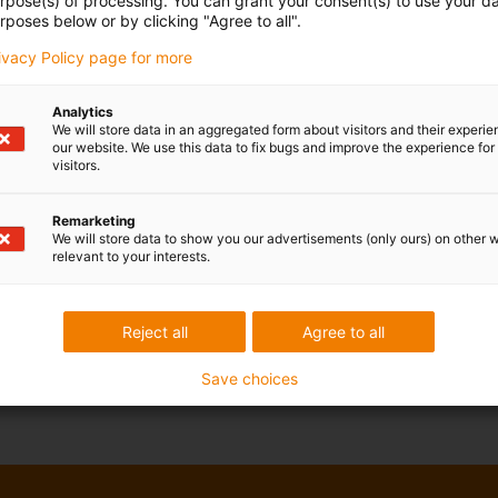
urpose(s) of processing. You can grant your consent(s) to use your da
rposes below or by clicking "Agree to all".
rivacy Policy page for more
Analytics
We will store data in an aggregated form about visitors and their experi
our website. We use this data to fix bugs and improve the experience for 
visitors.
Remarketing
We will store data to show you our advertisements (only ours) on other 
relevant to your interests.
Reject all
Agree to all
Save choices