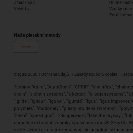
Zmáčknout
Online nástr
Veletrhy
Vzorky zdar
Portál se so
Naše platební metody
FAKTURA
©
igus, 2026
Ochrana údajů
Zásady souborů cookie
Jedna
Termíny "Apiro", "AutoChain", "CFRIP", "chainflex", "chainge",
chain", "e-chain systems", "e-ketten", "e-kettensysteme", "e-
"iglide", "iglidur", "igubal", "igumid", "igus", "igus improve
polymers", "motionary", "plasty pro delší životnost", "polym
"savfe", "speedigus", 123superwise", "take the dryway", "trib
chráněné ochranné známky společnosti igus® SE & Co. KG
světě. Jedná se o reprezentativní, ale neúplný seznam pr