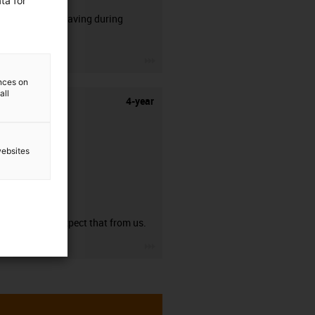
ta for
50% time saving during
stripping.
igus-icon-3arrow
ences on
all
4-year
websites
guarantee
You can expect that from us.
igus-icon-3arrow