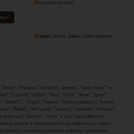
Kontaktní formulář
eru
Jazyk:
Čeština
Země:
Česká republika
drylin", "dryspin", "dry-tech", "dryway", "easy chain", "e-
, "e-spool", "fixflex", "flizz", "i.Cee", "ibow", "igear",
", "kineKIT",
"kopla", "manus", "motion plastics", "motion
ain", "ReBeL", "ReCyycle", "reguse", "robolink", "Rohbot",
gus improves", "xirodur", "xiros" a "yes" jsou zákonem
lších zemích a mezinárodních jurisdikcích po celém
bo žádosti o registraci ochranné známky) společnosti