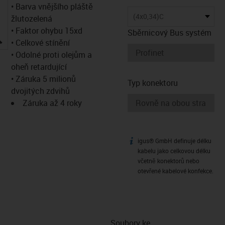
• Barva vnějšího pláště
(4x0,34)C
žlutozelená
• Faktor ohybu 15xd
Sběrnicový Bus systém
igus-icon-lupe
• Celkové stínění
• Odolné proti olejům a
oheň retardující
• Záruka 5 milionů
Typ konektoru
dvojitých zdvihů
Záruka až 4 roky
igus® GmbH definuje délku
igus-icon-info
kabelu jako celkovou délku
včetně konektorů nebo
otevřené kabelové konfekce.
Soubory ke