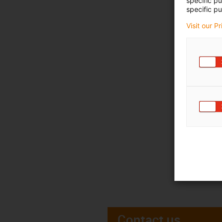
specific p
specific pu
Visit our P
Contact us