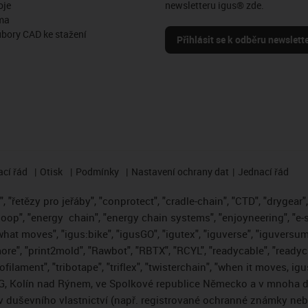
oje
newsletteru igus® zde.
ma
ubory CAD ke stažení
Přihlásit se k odběru newslett
cí řád
Otisk
Podmínky
Nastavení ochrany dat
Jednací řád
 "řetězy pro jeřáby", "conprotect", "cradle-chain", "CTD", "drygear", "
loop", "energy
chain", "energy chain systems", "enjoyneering", "e-skin"
s what moves", "igus:bike", "igusGO", "igutex", "iguverse", "iguversum
ore", "print2mold", "Rawbot", "RBTX", "RCYL", "readycable", "readych
ofilament", "tribotape", "triflex", "twisterchain", "when it moves, i
, Kolín nad Rýnem, ve Spolkové republice Německo a v mnoha da
áv duševního vlastnictví (např. registrované ochranné známky ne