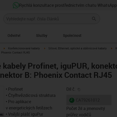
Rychlá konzultace prostřednictvím chatu WhatsApp
Odvětví
Služby
Společnost
igus-icon-arrow-right
igus-icon-arrow-right
igu
Konfekcionované kabely
Síťové, Ethernet, optické a sběrnicové kabely
K
: Phoenix Contact RJ45
kabely Profinet, iguPUR, konekt
nektor B: Phoenix Contact RJ45
igus-icon-copy-clip
• Profinet
Díl č.
• Čtyřhvězdicová struktura
igus-icon-lieferzeit
CAT9261012
• Pro aplikace
v energetických řetězech
Počet žil a jmenovitý
• Vnější plášť iguPur
průřez vodičů