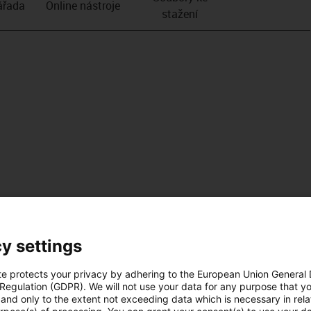
­řada
Online nástroje
stažení
y settings
te protects your privacy by adhering to the European Union General
 Regulation (GDPR). We will not use your data for any purpose that y
and only to the extent not exceeding data which is necessary in relat