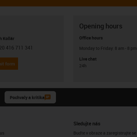
Opening hours
Office hours
h Kollár
20 416 711 341
Monday to Friday: 8 am - 8 pm
con-phone
Live chat
it form
24h
Pochvaly a kritika
Sledujte nás
us
Buďte v obraze a zaregistrujte se