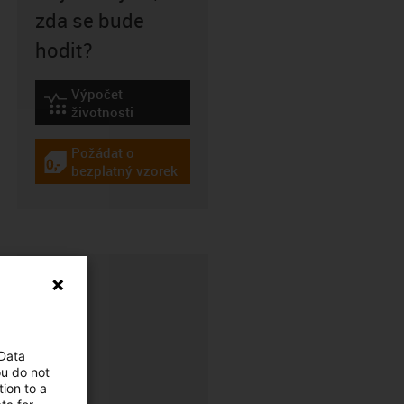
zda se bude
hodit?
Výpočet
igus-icon-lebensdauerrechner
životnosti
Požádat o
igus-icon-gratismuster
bezplatný vzorek
 Data
ou do not
ion to a
CFRIP®