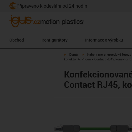
Připraveno k odeslání od 24 hodin
Obchod
Konfigurátory
Informace o výrobku
igus-icon-arrow-right
igus-icon-arrow-right
Domů
Kabely pro energetické řetězy
konektor A: Phoenix Contact RJ45, konektor B
Konfekcionované 
Contact RJ45, ko