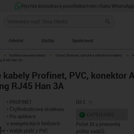
Rychlá konzultace prostřednictvím chatu WhatsApp
Odvětví
Služby
Společnost
igus-icon-arrow-right
igus-icon-arrow-right
igu
Konfekcionované kabely
Síťové, Ethernet, optické a sběrnicové kabely
K
ing RJ45 Han 3A
kabely Profinet, PVC, konektor A
ing RJ45 Han 3A
igus-icon-copy-clip
• PROFINET
Díl č.
• Čtyřhvězdicová struktura
igus-icon-lieferzeit
CAT9161002
• Pro aplikace
v energetických řetězech
Počet žil a jmenovitý
• Vnější plášť z PVC
průřez vodičů