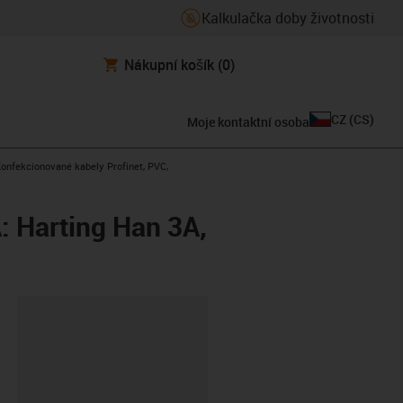
Kalkulačka doby životnosti
Nákupní košík
(0)
CZ
(
CS
)
Moje kontaktní osoba
s-icon-arrow-right
onfekcionované kabely Profinet, PVC,
: Harting Han 3A,
board