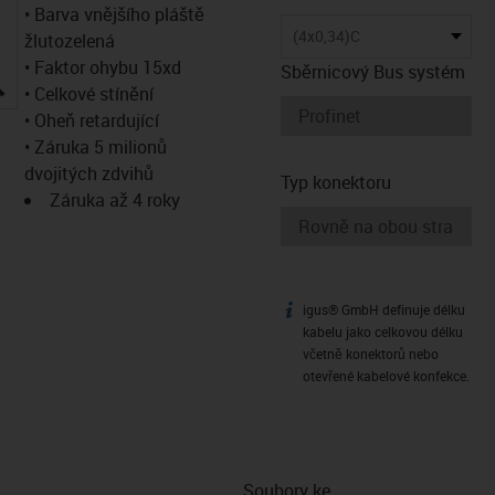
• Barva vnějšího pláště
(4x0,34)C
žlutozelená
• Faktor ohybu 15xd
Sběrnicový Bus systém
igus-icon-lupe
• Celkové stínění
• Oheň retardující
• Záruka 5 milionů
dvojitých zdvihů
Typ konektoru
Záruka až 4 roky
igus® GmbH definuje délku
igus-icon-info
kabelu jako celkovou délku
včetně konektorů nebo
otevřené kabelové konfekce.
Soubory ke