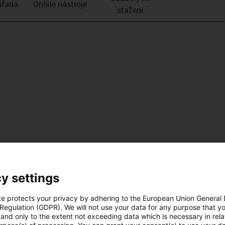
­řada
Online nástroje
stažení
y settings
te protects your privacy by adhering to the European Union General
 Regulation (GDPR). We will not use your data for any purpose that y
and only to the extent not exceeding data which is necessary in relat