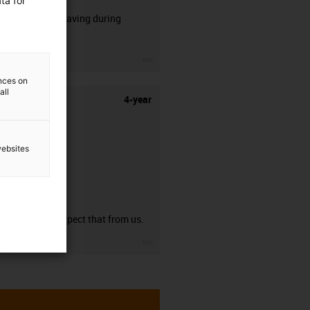
ta for
50% time saving during
stripping.
igus-icon-3arrow
ences on
all
4-year
websites
guarantee
You can expect that from us.
igus-icon-3arrow