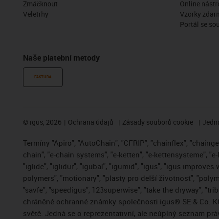
Zmáčknout
Online nástr
Veletrhy
Vzorky zdar
Portál se so
Naše platební metody
FAKTURA
©
igus, 2026
Ochrana údajů
Zásady souborů cookie
Jedna
Termíny "Apiro", "AutoChain", "CFRIP", "chainflex", "chainge",
chain", "e-chain systems", "e-ketten", "e-kettensysteme", "e-
"iglide", "iglidur", "igubal", "igumid", "igus", "igus improve
polymers", "motionary", "plasty pro delší životnost", "polym
"savfe", "speedigus", 123superwise", "take the dryway", "trib
chráněné ochranné známky společnosti igus® SE & Co. KG
světě. Jedná se o reprezentativní, ale neúplný seznam pr