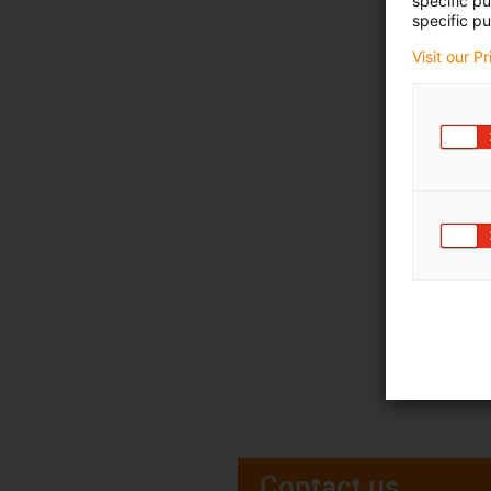
specific p
specific pu
Visit our P
Contact us