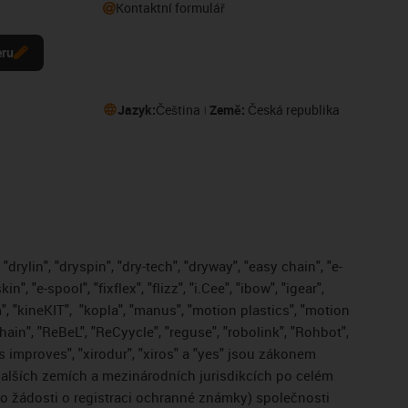
Kontaktní formulář
eru
Jazyk:
Čeština
Země:
Česká republika
drylin", "dryspin", "dry-tech", "dryway", "easy chain", "e-
, "e-spool", "fixflex", "flizz", "i.Cee", "ibow", "igear",
", "kineKIT",
"kopla", "manus", "motion plastics", "motion
ain", "ReBeL", "ReCyycle", "reguse", "robolink", "Rohbot",
gus improves", "xirodur", "xiros" a "yes" jsou zákonem
lších zemích a mezinárodních jurisdikcích po celém
bo žádosti o registraci ochranné známky) společnosti