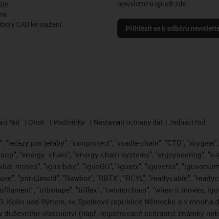
oje
newsletteru igus® zde.
ma
ubory CAD ke stažení
Přihlásit se k odběru newslett
cí řád
Otisk
Podmínky
Nastavení ochrany dat
Jednací řád
 "řetězy pro jeřáby", "conprotect", "cradle-chain", "CTD", "drygear", "
loop", "energy
chain", "energy chain systems", "enjoyneering", "e-skin"
s what moves", "igus:bike", "igusGO", "igutex", "iguverse", "iguversum
ore", "print2mold", "Rawbot", "RBTX", "RCYL", "readycable", "readych
ofilament", "tribotape", "triflex", "twisterchain", "when it moves, i
, Kolín nad Rýnem, ve Spolkové republice Německo a v mnoha da
áv duševního vlastnictví (např. registrované ochranné známky ne