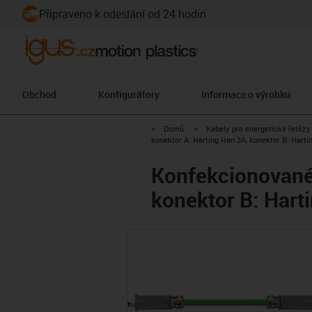
Připraveno k odeslání od 24 hodin
Obchod
Konfigurátory
Informace o výrobku
igus-icon-arrow-right
igus-icon-arrow-right
Domů
Kabely pro energetické řetězy
konektor A: Harting Han 3A, konektor B: Hart
Konfekcionované 
konektor B: Hart