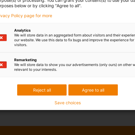
urpose(s) of processing. You can grant your consent(s) to use your da
rposes below or by clicking "Agree to all".
rivacy Policy page for more
Analytics
We will store data in an aggregated form about visitors and their experi
our website. We use this data to fix bugs and improve the experience for 
visitors.
Remarketing
We will store data to show you our advertisements (only ours) on other 
relevant to your interests.
Reject all
Agree to all
Save choices