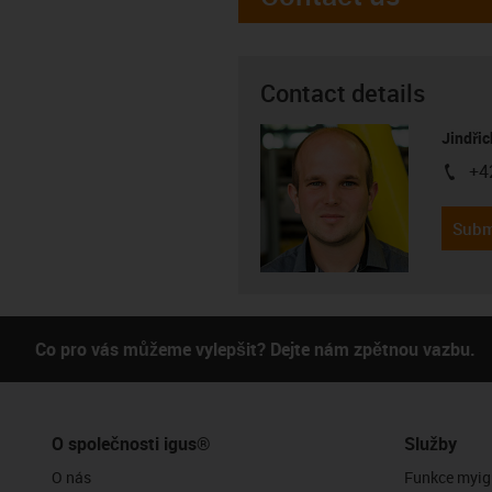
Contact details
Jindřic
+4
igus-i
Subm
Co pro vás můžeme vylepšit? Dejte nám zpětnou vazbu.
O společnosti igus®
Služby
O nás
Funkce myig