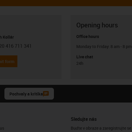
Opening hours
Office hours
h Kollár
20 416 711 341
Monday to Friday: 8 am - 8 pm
con-phone
Live chat
it form
24h
Pochvaly a kritika
Sledujte nás
us
Buďte v obraze a zaregistrujte se