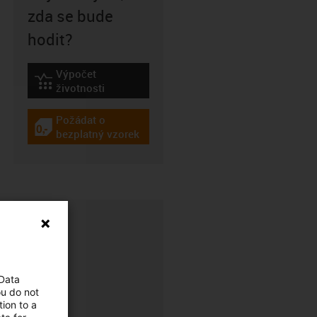
zda se bude
hodit?
Výpočet
igus-icon-lebensdauerrechner
životnosti
Požádat o
igus-icon-gratismuster
bezplatný vzorek
 Data
ou do not
ion to a
CFRIP®