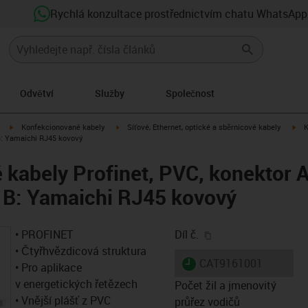
Rychlá konzultace prostřednictvím chatu WhatsApp
Odvětví
Služby
Společnost
igus-icon-arrow-right
igus-icon-arrow-right
igu
Konfekcionované kabely
Síťové, Ethernet, optické a sběrnicové kabely
K
B: Yamaichi RJ45 kovový
kabely Profinet, PVC, konektor 
 B: Yamaichi RJ45 kovový
igus-icon-copy-clip
• PROFINET
Díl č.
• Čtyřhvězdicová struktura
igus-icon-lieferzeit
CAT9161001
• Pro aplikace
v energetických řetězech
Počet žil a jmenovitý
• Vnější plášť z PVC
průřez vodičů