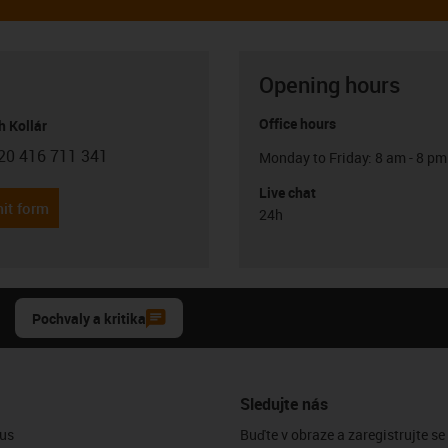
Opening hours
Office hours
h Kollár
20 416 711 341
Monday to Friday: 8 am - 8 pm
con-phone
Live chat
it form
24h
Pochvaly a kritika
Sledujte nás
us
Buďte v obraze a zaregistrujte se