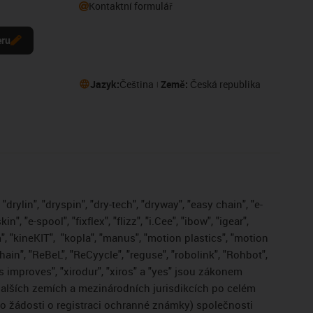
Kontaktní formulář
eru
Jazyk:
Čeština
Země:
Česká republika
drylin", "dryspin", "dry-tech", "dryway", "easy chain", "e-
, "e-spool", "fixflex", "flizz", "i.Cee", "ibow", "igear",
", "kineKIT",
"kopla", "manus", "motion plastics", "motion
ain", "ReBeL", "ReCyycle", "reguse", "robolink", "Rohbot",
gus improves", "xirodur", "xiros" a "yes" jsou zákonem
lších zemích a mezinárodních jurisdikcích po celém
bo žádosti o registraci ochranné známky) společnosti