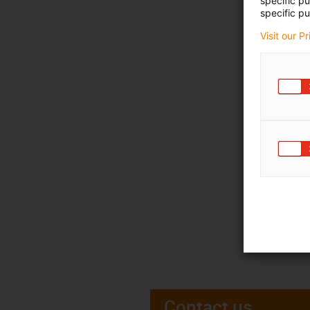
specific p
specific pu
Visit our P
Contact us