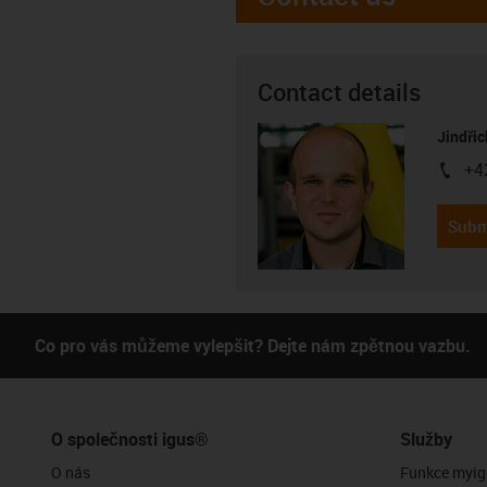
Contact details
Jindřic
+4
igus-i
Subm
Co pro vás můžeme vylepšit? Dejte nám zpětnou vazbu.
O společnosti igus®
Služby
O nás
Funkce myig