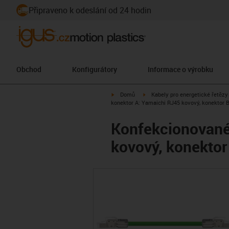
Připraveno k odeslání od 24 hodin
Obchod
Konfigurátory
Informace o výrobku
igus-icon-arrow-right
igus-icon-arrow-right
Domů
Kabely pro energetické řetězy
konektor A: Yamaichi RJ45 kovový, konektor 
Konfekcionované 
kovový, konektor