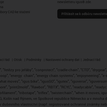
oje
newsletteru igus® zde.
ma
ubory CAD ke stažení
Přihlásit se k odběru newslett
cí řád
Otisk
Podmínky
Nastavení ochrany dat
Jednací řád
 "řetězy pro jeřáby", "conprotect", "cradle-chain", "CTD", "drygear", "
loop", "energy
chain", "energy chain systems", "enjoyneering", "e-skin"
s what moves", "igus:bike", "igusGO", "igutex", "iguverse", "iguversum
ore", "print2mold", "Rawbot", "RBTX", "RCYL", "readycable", "readych
ofilament", "tribotape", "triflex", "twisterchain", "when it moves, i
, Kolín nad Rýnem, ve Spolkové republice Německo a v mnoha da
áv duševního vlastnictví (např. registrované ochranné známky ne