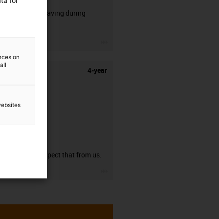
ta for
50% time saving during
stripping.
igus-icon-3arrow
ences on
all
4-year
websites
guarantee
You can expect that from us.
igus-icon-3arrow