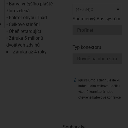
• Barva vnějšího pláště
(4x0,34)C
žlutozelená
• Faktor ohybu 15xd
Sběrnicový Bus systém
igus-icon-lupe
• Celkové stínění
• Oheň retardující
• Záruka 5 milionů
dvojitých zdvihů
Typ konektoru
Záruka až 4 roky
igus® GmbH definuje délku
igus-icon-info
kabelu jako celkovou délku
včetně konektorů nebo
otevřené kabelové konfekce.
Soubory ke