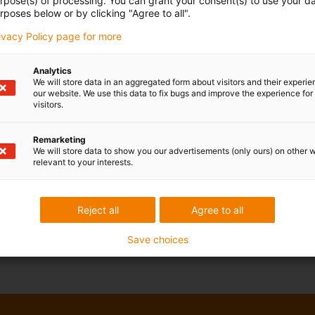
urpose(s) of processing. You can grant your consent(s) to use your da
rposes below or by clicking "Agree to all".
rivacy Policy page for more
Analytics
We will store data in an aggregated form about visitors and their experi
our website. We use this data to fix bugs and improve the experience for 
visitors.
Remarketing
We will store data to show you our advertisements (only ours) on other 
relevant to your interests.
Reject all
Agree to all
Save choices