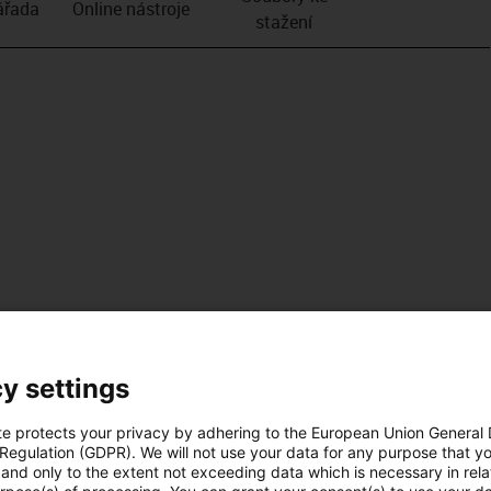
­řada
Online nástroje
stažení
y settings
te protects your privacy by adhering to the European Union General
 Regulation (GDPR). We will not use your data for any purpose that y
and only to the extent not exceeding data which is necessary in relat