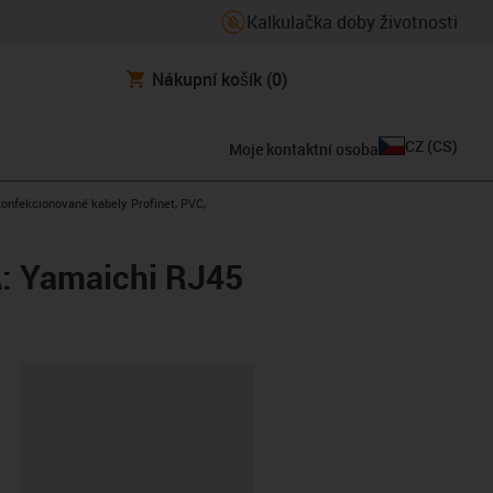
Kalkulačka doby životnosti
Nákupní košík
(0)
CZ
(
CS
)
Moje kontaktní osoba
s-icon-arrow-right
onfekcionované kabely Profinet, PVC,
A: Yamaichi RJ45
board