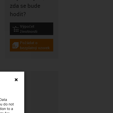
zda se bude
hodit?
Výpočet
igus-icon-lebensdauerrechner
životnosti
Požádat o
igus-icon-gratismuster
bezplatný vzorek
 Data
ou do not
ion to a
CFRIP®