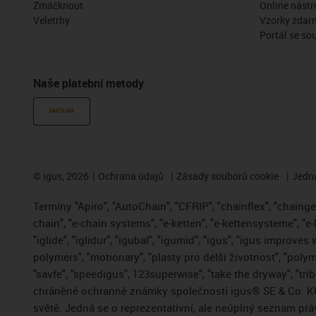
Zmáčknout
Online nástr
Veletrhy
Vzorky zdar
Portál se so
Naše platební metody
FAKTURA
©
igus, 2026
Ochrana údajů
Zásady souborů cookie
Jedna
Termíny "Apiro", "AutoChain", "CFRIP", "chainflex", "chainge",
chain", "e-chain systems", "e-ketten", "e-kettensysteme", "e-
"iglide", "iglidur", "igubal", "igumid", "igus", "igus improve
polymers", "motionary", "plasty pro delší životnost", "polym
"savfe", "speedigus", 123superwise", "take the dryway", "trib
chráněné ochranné známky společnosti igus® SE & Co. KG
světě. Jedná se o reprezentativní, ale neúplný seznam pr