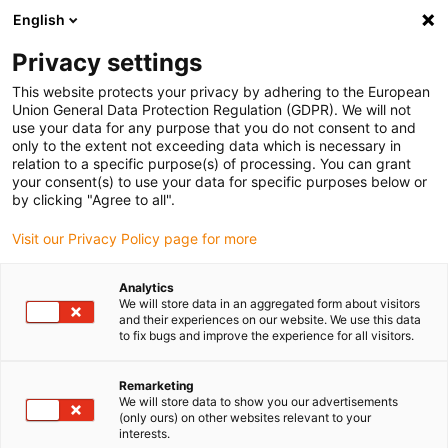
English
(0)
Privacy settings
igus-icon-arrow-right
igus-icon-arrow-right
igus-icon-arrow-right
igus-
Domů
Kabely pro energetické řetězy
Konfekcionované kabely
This website protects your privacy by adhering to the European
igus-icon-arrow-right
Síťové, Ethernet, optické a sběrnicové kabely
Konfekcionované kabely CAT5e,
Union General Data Protection Regulation (GDPR). We will not
torze TPE, konektor A: konektor Intercontec 615, konektor B: konektor Intercontec
use your data for any purpose that you do not consent to and
615
only to the extent not exceeding data which is necessary in
relation to a specific purpose(s) of processing. You can grant
Konfekcionované kabely
your consent(s) to use your data for specific purposes below or
by clicking "Agree to all".
CAT5e, torze TPE, konektor A:
Visit our Privacy Policy page for more
konektor Intercontec 615,
konektor B: konektor
Analytics
We will store data in an aggregated form about visitors
Intercontec 615
and their experiences on our website. We use this data
to fix bugs and improve the experience for all visitors.
Remarketing
We will store data to show you our advertisements
(only ours) on other websites relevant to your
interests.