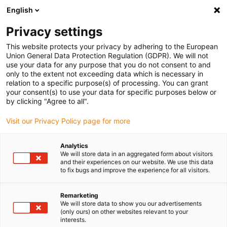
English
(0)
Privacy settings
igus-icon-arrow-right
igus-icon-arrow-right
igus-icon-arrow-right
igus-
Domů
Kabely pro energetické řetězy
Konfekcionované kabely
This website protects your privacy by adhering to the European
igus-icon-arrow-right
igus-icon-arrow-right
Síťové, Ethernet, optické a sběrnicové kabely
Ethernet
Konfekcionované
Union General Data Protection Regulation (GDPR). We will not
kabely CAT6, TPE, konektor A: RJ45 Harting v pouzdru HAN3A, konektor B: RJ45
use your data for any purpose that you do not consent to and
Harting v pouzdru HAN3A, crossover
only to the extent not exceeding data which is necessary in
relation to a specific purpose(s) of processing. You can grant
Konfekcionované kabely CAT6,
your consent(s) to use your data for specific purposes below or
by clicking "Agree to all".
TPE, konektor A: RJ45 Harting
Visit our Privacy Policy page for more
v pouzdru HAN3A, konektor B:
RJ45 Harting v pouzdru
Analytics
We will store data in an aggregated form about visitors
HAN3A, crossover
and their experiences on our website. We use this data
to fix bugs and improve the experience for all visitors.
Remarketing
We will store data to show you our advertisements
(only ours) on other websites relevant to your
interests.