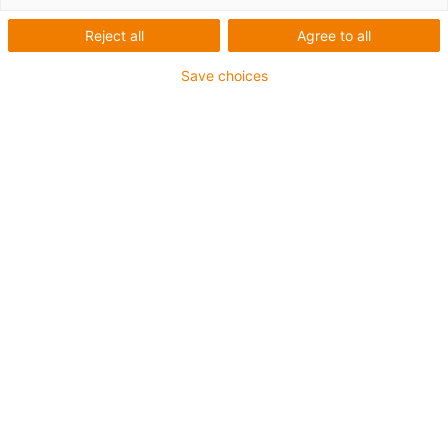
Reject all
Agree to all
Save choices
igus-icon-lup
• Ethernet/CAT6a
• Bez vnitřního pláště
• Pro aplikace v energetických řetězech
• Vnější plášť TPE
• Bend factor 12,5xd
• párové i celkové stínění
• Odolné proti olejům a oheň retardující
• Zaručeno 10 milionů dvojitých zdvihů
Záruka až 4 roky
igus-icon-copy-clipboard
Díl č.