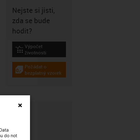
Nejste si jisti,
zda se bude
hodit?
Výpočet
igus-icon-lebensdauerrechner
životnosti
Požádat o
igus-icon-gratismuster
bezplatný vzorek
 Data
ou do not