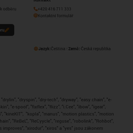
 k odběru
+420 416 711 333
Kontaktní formulář
eru
Jazyk:
Čeština
Země:
Česká republika
drylin", "dryspin", "dry-tech", "dryway", "easy chain", "e-
, "e-spool", "fixflex", "flizz", "i.Cee", "ibow", "igear",
", "kineKIT",
"kopla", "manus", "motion plastics", "motion
ain", "ReBeL", "ReCyycle", "reguse", "robolink", "Rohbot",
gus improves", "xirodur", "xiros" a "yes" jsou zákonem