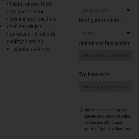
• Faktor ohybu 10xd
(4x(2x0,15))C
• Celkové stínění
• Odolné proti olejům a
Konfigurace závitu
igus-icon-lupe
oheň retardující
Přímý
• Zaručeno 10 milionů
dvojitých zdvihů
Sběrnicový Bus systém
Záruka až 4 roky
Typ konektoru
igus® GmbH definuje délku
igus-icon-info
kabelu jako celkovou délku
včetně konektorů nebo
otevřené kabelové konfekce.