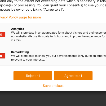
and only to the extent not exceeding data which is necessary in relat
urpose(s) of processing. You can grant your consent(s) to use your da
rposes below or by clicking "Agree to all".
rivacy Policy page for more
Analytics
We will store data in an aggregated form about visitors and their experi
our website. We use this data to fix bugs and improve the experience for 
visitors.
Remarketing
We will store data to show you our advertisements (only ours) on other 
relevant to your interests.
Reject all
Agree to all
Save choices