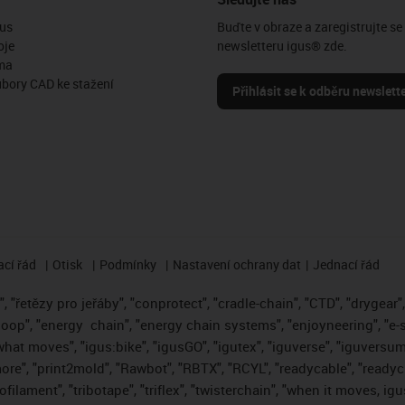
us
Buďte v obraze a zaregistrujte se
oje
newsletteru igus® zde.
ma
ubory CAD ke stažení
Přihlásit se k odběru newslett
cí řád
Otisk
Podmínky
Nastavení ochrany dat
Jednací řád
 "řetězy pro jeřáby", "conprotect", "cradle-chain", "CTD", "drygear", "
loop", "energy
chain", "energy chain systems", "enjoyneering", "e-skin"
s what moves", "igus:bike", "igusGO", "igutex", "iguverse", "iguversum
ore", "print2mold", "Rawbot", "RBTX", "RCYL", "readycable", "readych
ofilament", "tribotape", "triflex", "twisterchain", "when it moves, i