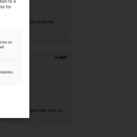
ion to a
ta for
CFRIP®
50% time saving during
stripping.
igus-icon-3arrow
ences on
all
4-year
websites
guarantee
You can expect that from us.
igus-icon-3arrow