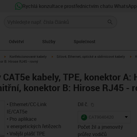
Rychlá konzultace prostřednictvím chatu WhatsApp
Odvětví
Služby
Společnost
igus-icon-arrow-right
igus-icon-arrow-right
igu
Konfekcionované kabely
Síťové, Ethernet, optické a sběrnicové kabely
K
tor B: Hirose RJ45 - rovný
CAT5e kabely, TPE, konektor A: 
nitřní, konektor B: Hirose RJ45 - 
igus-icon-copy-clip
• Ethernet/CC-Link
Díl č.
IE/CAT5e
igus-icon-lieferzeit
CAT9040420
• Pro aplikace
v energetických řetězech
Počet žil a jmenovitý
• Vnější plášť TPE
průřez vodičů