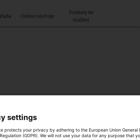
Soubory ke
­řada
Online nástroje
stažení
y settings
te protects your privacy by adhering to the European Union General
 Regulation (GDPR). We will not use your data for any purpose that y