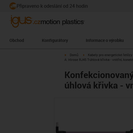
Připraveno k odeslání od 24 hodin
Obchod
Konfigurátory
Informace o výrobku
igus-icon-arrow-right
igus-icon-arrow-right
Domů
Kabely pro energetické řetězy
A: Hirose RJ45 T-úhlová křivka - vnitřní, konek
Konfekcionovaný 
úhlová křivka - v