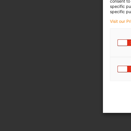
consent to 
specific p
specific pu
Visit our P