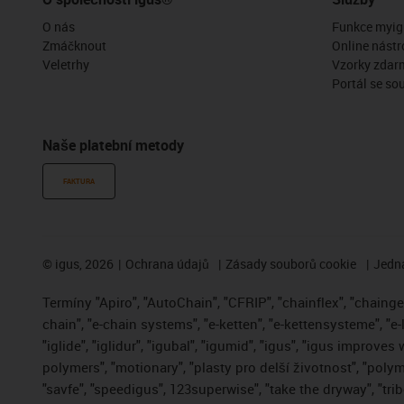
O nás
Funkce myig
Zmáčknout
Online nástr
Veletrhy
Vzorky zdar
Portál se so
Naše platební metody
FAKTURA
©
igus, 2026
Ochrana údajů
Zásady souborů cookie
Jedna
Termíny "Apiro", "AutoChain", "CFRIP", "chainflex", "chainge",
chain", "e-chain systems", "e-ketten", "e-kettensysteme", "e-
"iglide", "iglidur", "igubal", "igumid", "igus", "igus improve
polymers", "motionary", "plasty pro delší životnost", "polym
"savfe", "speedigus", 123superwise", "take the dryway", "trib