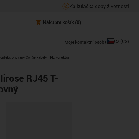
Kalkulačka doby životnosti
Nákupní košík
(0)
CZ
(
CS
)
Moje kontaktní osoba
s-icon-arrow-right
onfekcionovaný CAT5e kabely, TPE, konektor
Hirose RJ45 T-
rovný
board