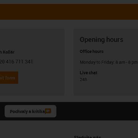
Opening hours
Office hours
h Kollár
20 416 711 341
Monday to Friday: 8 am - 8 pm
con-phone
Live chat
it form
24h
Pochvaly a kritika
Sledujte nás