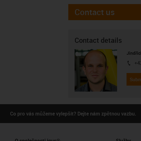
Contact us
Contact details
Jindřic
+4
igus-i
Subm
Co pro vás můžeme vylepšit? Dejte nám zpětnou vazbu.
O společnosti igus®
Služby