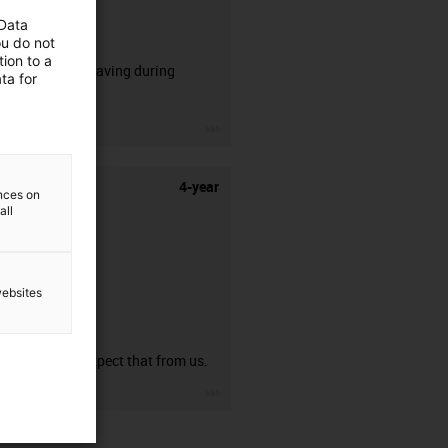
 Data
CFRIP®
ou do not
ion to a
50% time saving during
ta for
stripping.
igus-icon-3arrow
4-year
ences on
all
websites
guarantee
You can expect that from us.
igus-icon-3arrow