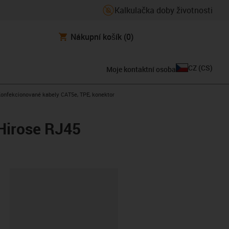
Kalkulačka doby životnosti
Nákupní košík
(0)
CZ
(
CS
)
Moje kontaktní osoba
s-icon-arrow-right
onfekcionované kabely CAT5e, TPE, konektor
Hirose RJ45
board