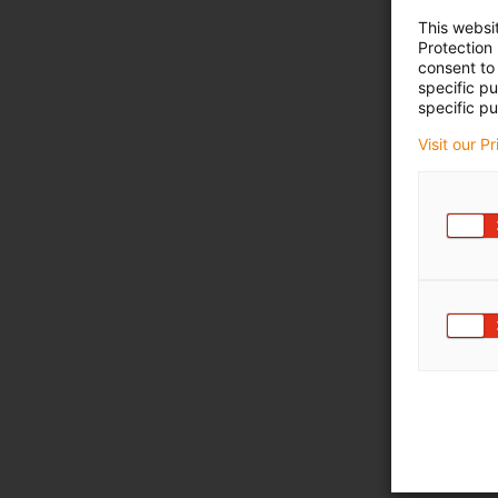
This websi
Protection
consent to 
specific p
specific pu
Visit our P