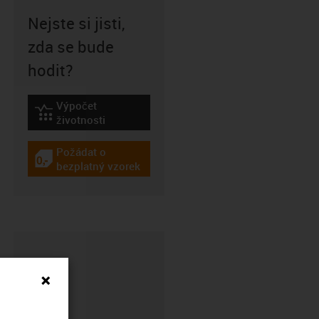
Nejste si jisti,
zda se bude
hodit?
Výpočet
igus-icon-lebensdauerrechner
životnosti
Požádat o
igus-icon-gratismuster
bezplatný vzorek