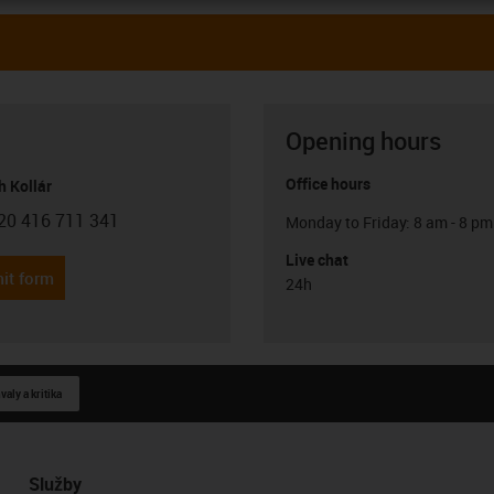
Opening hours
Office hours
h Kollár
20 416 711 341
Monday to Friday: 8 am - 8 pm
con-phone
Live chat
it form
24h
aly a kritika
Služby