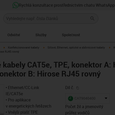
Rychlá konzultace prostřednictvím chatu WhatsApp
Odvětví
Služby
Společnost
igus-icon-arrow-right
igus-icon-arrow-right
igu
Konfekcionované kabely
Síťové, Ethernet, optické a sběrnicové kabely
K
rose RJ45 rovný
kabely CAT5e, TPE, konektor A: 
konektor B: Hirose RJ45 rovný
igus-icon-copy-clip
• Ethernet/CC-Link
Díl č.
IE/CAT5e
igus-icon-lieferzeit
CAT9040400
• Pro aplikace
v energetických řetězech
Počet žil a jmenovitý
• Vnější plášť TPE
průřez vodičů