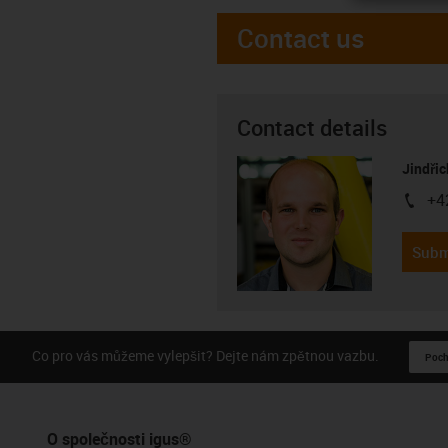
Contact us
Contact details
Jindřic
+4
igus-i
Subm
Co pro vás můžeme vylepšit? Dejte nám zpětnou vazbu.
Pochv
O společnosti igus®