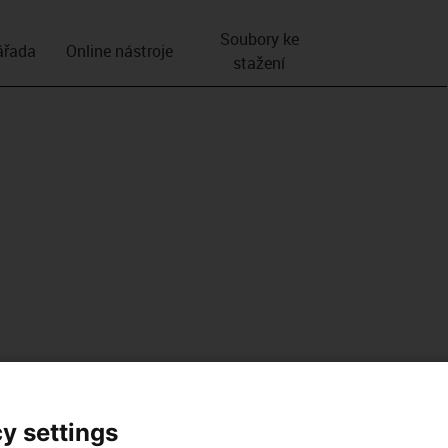
Soubory ke
­řada
Online nástroje
stažení
y settings