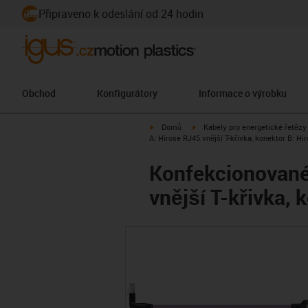
Připraveno k odeslání od 24 hodin
Obchod
Konfigurátory
Informace o výrobku
igus-icon-arrow-right
igus-icon-arrow-right
Domů
Kabely pro energetické řetězy
A: Hirose RJ45 vnější T-křivka, konektor B: Hi
Konfekcionované 
vnější T-křivka, 