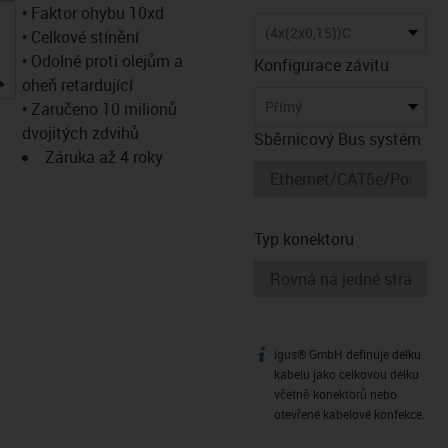
• Faktor ohybu 10xd
(4x(2x0,15))C
• Celkové stínění
• Odolné proti olejům a
Konfigurace závitu
igus-icon-lupe
oheň retardující
Přímý
• Zaručeno 10 milionů
dvojitých zdvihů
Sběrnicový Bus systém
Záruka až 4 roky
Typ konektoru
igus® GmbH definuje délku
igus-icon-info
kabelu jako celkovou délku
včetně konektorů nebo
otevřené kabelové konfekce.