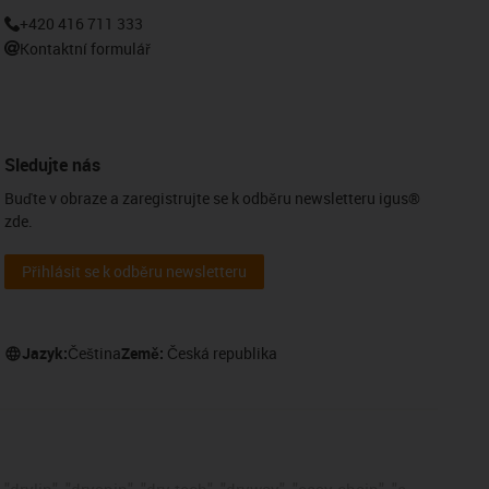
+420 416 711 333
Kontaktní formulář
Sledujte nás
Buďte v obraze a zaregistrujte se k odběru newsletteru igus®
zde.
Přihlásit se k odběru newsletteru
Jazyk:
Čeština
Země:
Česká republika