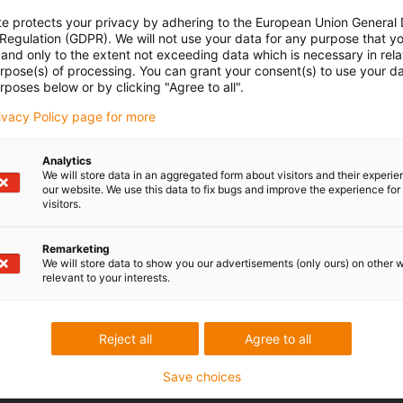
te protects your privacy by adhering to the European Union General
 Regulation (GDPR). We will not use your data for any purpose that y
and only to the extent not exceeding data which is necessary in relat
urpose(s) of processing. You can grant your consent(s) to use your da
rposes below or by clicking "Agree to all".
rivacy Policy page for more
Analytics
We will store data in an aggregated form about visitors and their experi
our website. We use this data to fix bugs and improve the experience for 
visitors.
Remarketing
We will store data to show you our advertisements (only ours) on other 
relevant to your interests.
Reject all
Agree to all
Save choices